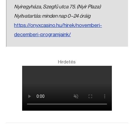
Nyíregyháza, Szegfű utca 75. (Nyír Plaza)
Nyitvatartás: minden nap 0–24 óráig
https://onyxcasino.hu/hirek/novemberi-
decemberi-programjaink/
Hirdetés