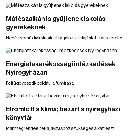
Mátészalkán is gyűjtenek iskolás
gyerekeknek
Nehéz sorsú diákoknak juttatják el a felajánlott tanszereket.
Energiatakarékossági intézkedések
Nyíregyházán
Felfüggyesztik például a fűnyírást.
Elromlott a klíma; bezárt a nyíregyházi
könyvtár
Már megrendeélték a javításhoz szükséges alkatrészt.