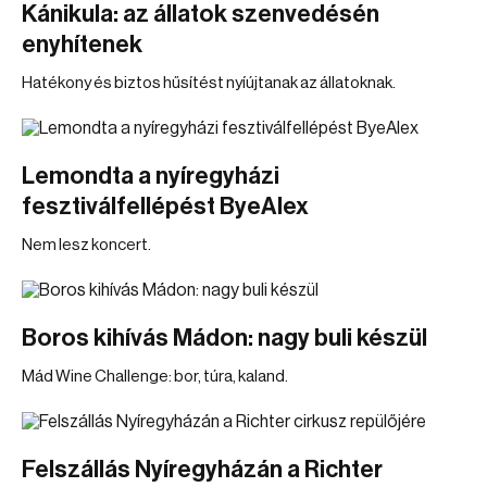
Kánikula: az állatok szenvedésén
enyhítenek
Hatékony és biztos hűsítést nyíújtanak az állatoknak.
Lemondta a nyíregyházi
fesztiválfellépést ByeAlex
Nem lesz koncert.
Boros kihívás Mádon: nagy buli készül
Mád Wine Challenge: bor, túra, kaland.
Felszállás Nyíregyházán a Richter