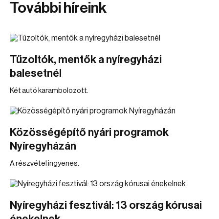
További híreink
Tűzoltók, mentők a nyíregyházi
balesetnél
Két autó karambolozott.
Közösségépítő nyári programok
Nyíregyházán
A részvétel ingyenes.
Nyíregyházi fesztivál: 13 ország kórusai