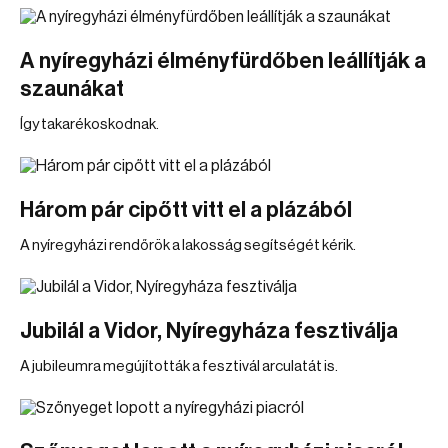
A nyíregyházi élményfürdőben leállítják a
szaunákat
Így takarékoskodnak.
Három pár cipőtt vitt el a plázából
A nyíregyházi rendőrök a lakosság segítségét kérik.
Jubilál a Vidor, Nyíregyháza fesztiválja
A jubileumra megújították a fesztivál arculatát is.