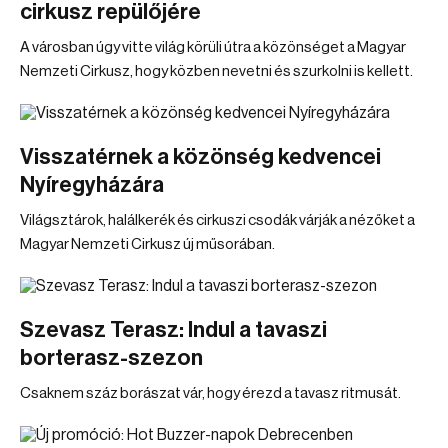
cirkusz repülőjére
A városban úgy vitte világ körüli útra a közönséget a Magyar
Nemzeti Cirkusz, hogy közben nevetni és szurkolni is kellett.
Visszatérnek a közönség kedvencei
Nyíregyházára
Világsztárok, halálkerék és cirkuszi csodák várják a nézőket a
Magyar Nemzeti Cirkusz új műsorában.
Szevasz Terasz: Indul a tavaszi
borterasz-szezon
Csaknem száz borászat vár, hogy érezd a tavasz ritmusát.