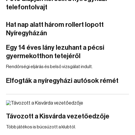
telefontolvajt
Hat nap alatt három rollert lopott
Nyíregyházán
Egy 14 éves lány lezuhant a pécsi
gyermekotthon tetejéről
Rendőrségi eljárás és belső vizsgálat indult.
Elfogták a nyíregyházi autósok rémét
Távozott a Kisvárda vezetőedzője
Több játékos is búcsúzott a klubtól.