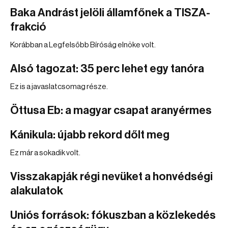
Baka Andrást jelöli államfőnek a TISZA-
frakció
Korábban a Legfelsőbb Bíróság elnöke volt.
Alsó tagozat: 35 perc lehet egy tanóra
Ez is a javaslatcsomag része.
Öttusa Eb: a magyar csapat aranyérmes
Kánikula: újabb rekord dőlt meg
Ez már a sokadik volt.
Visszakapják régi nevüket a honvédségi
alakulatok
Uniós források: fókuszban a közlekedés