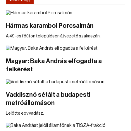
Hármas karambol Porcsalmán
A 49-es főúton településen átvezető szakaszán.
Magyar: Baka András elfogadta a
felkérést
Vaddisznó sétált a budapesti
metróállomáson
Lelőtte egy vadász.