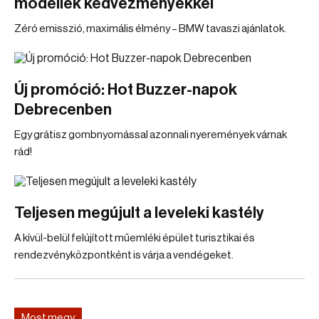
modellek kedvezményekkel
Zéró emisszió, maximális élmény – BMW tavaszi ajánlatok.
Új promóció: Hot Buzzer-napok
Debrecenben
Egy grátisz gombnyomással azonnali nyeremények várnak
rád!
Teljesen megújult a leveleki kastély
A kívül-belül felújított műemléki épület turisztikai és
rendezvényközpontként is várja a vendégeket.
Most megy