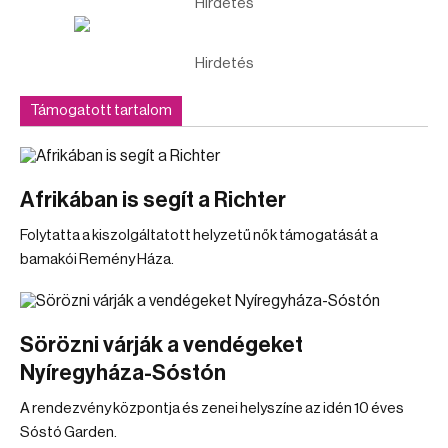
Hirdetés
Hirdetés
Támogatott tartalom
Afrikában is segít a Richter
Folytatta a kiszolgáltatott helyzetű nők támogatását a
bamakói Remény Háza.
Sörözni várják a vendégeket
Nyíregyháza-Sóstón
A rendezvény központja és zenei helyszíne az idén 10 éves
Sóstó Garden.