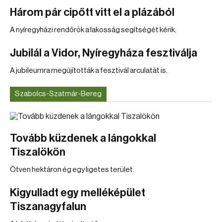
Három pár cipőtt vitt el a plázából
A nyíregyházi rendőrök a lakosság segítségét kérik.
Jubilál a Vidor, Nyíregyháza fesztiválja
A jubileumra megújították a fesztivál arculatát is.
Szabolcs-Szatmár-Bereg
Tovább küzdenek a lángokkal
Tiszalökön
Ötven hektáron ég egy ligetes terület.
Kigyulladt egy melléképület
Tiszanagyfalun