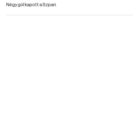
Négy gól kapott a Szpari.