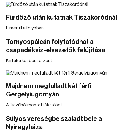
Fürdőző után kutatnak Tiszakóródnál
Elmerült a folyóban.
Tornyospálcán folytatódhat a
csapadékvíz-elvezetők felújítása
Kiírták a közbeszerzést.
Majdnem megfulladt két férfi
Gergelyiugornyán
A Tiszából mentették ki őket.
Súlyos vereségbe szaladt bele a
Nyíregyháza