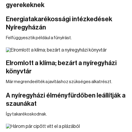
gyerekeknek
Energiatakarékossági intézkedések
Nyíregyházán
Felfüggyesztik például a fűnyírást.
Elromlott a klíma; bezárt a nyíregyházi
könyvtár
Már megrendeélték a javításhoz szükséges alkatrészt.
A nyíregyházi élményfürdőben leállítják a
szaunákat
Így takarékoskodnak.