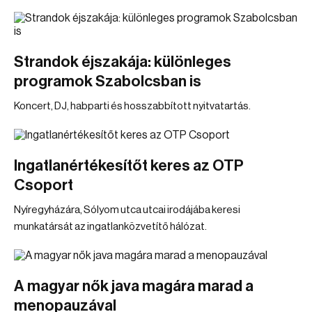
Strandok éjszakája: különleges
programok Szabolcsban is
Koncert, DJ, habparti és hosszabbított nyitvatartás.
Ingatlanértékesítőt keres az OTP
Csoport
Nyíregyházára, Sólyom utca utcai irodájába keresi
munkatársát az ingatlanközvetítő hálózat.
A magyar nők java magára marad a
menopauzával