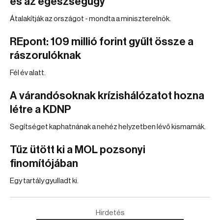
és az egészségügy
Átalakítják az országot - mondta a miniszterelnök.
REpont: 109 millió forint gyűlt össze a
rászorulóknak
Fél év alatt.
A várandósoknak krízishálózatot hozna
létre a KDNP
Segítséget kaphatnának a nehéz helyzetben lévő kismamák.
Tűz ütött ki a MOL pozsonyi
finomítójában
Egy tartály gyulladt ki.
Hirdetés