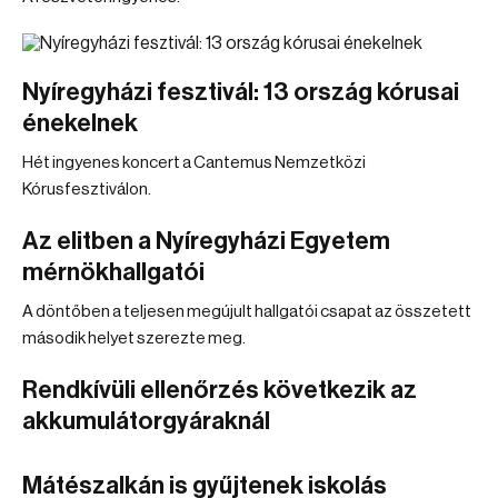
Nyíregyházi fesztivál: 13 ország kórusai
énekelnek
Hét ingyenes koncert a Cantemus Nemzetközi
Kórusfesztiválon.
Az elitben a Nyíregyházi Egyetem
mérnökhallgatói
A döntőben a teljesen megújult hallgatói csapat az összetett
második helyet szerezte meg.
Rendkívüli ellenőrzés következik az
akkumulátorgyáraknál
Mátészalkán is gyűjtenek iskolás