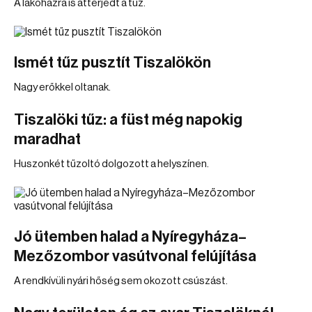
A lakóházra is átterjedt a tűz.
Ismét tűz pusztít Tiszalökön
Nagy erőkkel oltanak.
Tiszalöki tűz: a füst még napokig
maradhat
Huszonkét tűzoltó dolgozott a helyszínen.
Jó ütemben halad a Nyíregyháza–
Mezőzombor vasútvonal felújítása
A rendkívüli nyári hőség sem okozott csúszást.