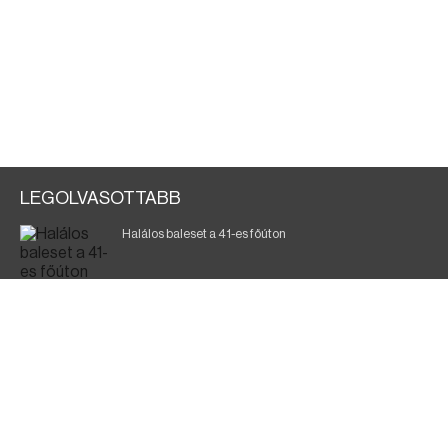
LEGOLVASOTTABB
Halálos baleset a 41-es főúton
700 megawattot spóroltak össze a magyarok
Fák égnek Tyukod és Nagyecsed között