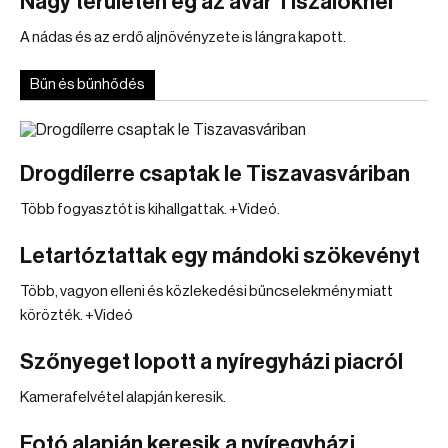
Nagy területen ég az avar Tiszalöknél
A nádas és az erdő aljnövényzete is lángra kapott.
Bűn és bűnhődés
Drogdílerre csaptak le Tiszavasváriban
Több fogyasztót is kihallgattak. +Videó.
Letartóztattak egy mándoki szökevényt
Több, vagyon elleni és közlekedési bűncselekmény miatt
körözték. +Videó
Szőnyeget lopott a nyíregyházi piacról
Kamerafelvétel alapján keresik.
Fotó alapján keresik a nyíregyházi