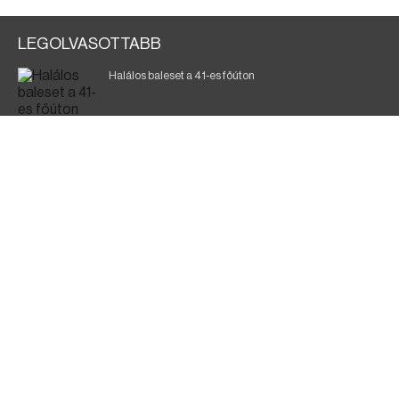
LEGOLVASOTTABB
Halálos baleset a 41-es főúton
Magyar Péter: a legkritikusabb öt nap áll előttünk
700 megawattot spóroltak össze a magyarok
Fák égnek Tyukod és Nagyecsed között
Fürdőző után kutatnak Tiszakóródnál