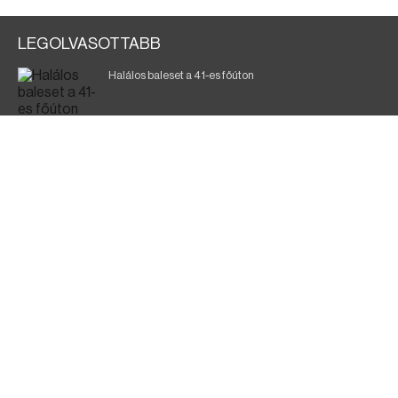
LEGOLVASOTTABB
Halálos baleset a 41-es főúton
Gyász: elhunyt az olaszok legendás labdarúgója
Magyar Péter: ülésezett a Kormányzati Védelmi
Munkacsoport
Fák égnek Tyukod és Nagyecsed között
Fürdőző után kutatnak Tiszakóródnál