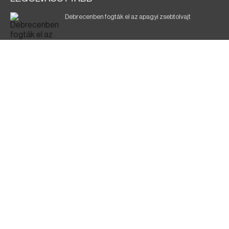
Debrecenben fogták el az apagyi zsebtolvajt
Halálos baleset a 41-es főúton
700 megawattot spóroltak össze a magyarok
Fák égnek Tyukod és Nagyecsed között
Fürdőző után kutatnak Tiszakóródnál