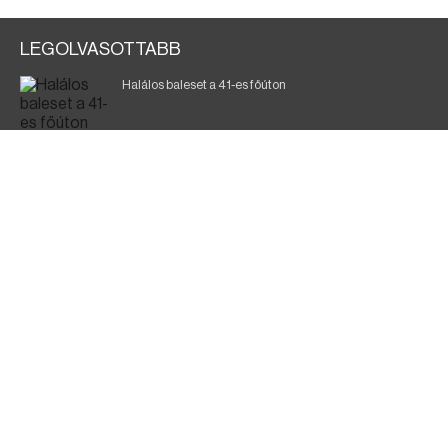
LEGOLVASOTTABB
Halálos baleset a 41-es főúton
Magyar Péter: ülésezett a Kormányzati Védelmi
Munkacsoport
A vasúti teherszállítást korlátozzák
Fák égnek Tyukod és Nagyecsed között
Fürdőző után kutatnak Tiszakóródnál