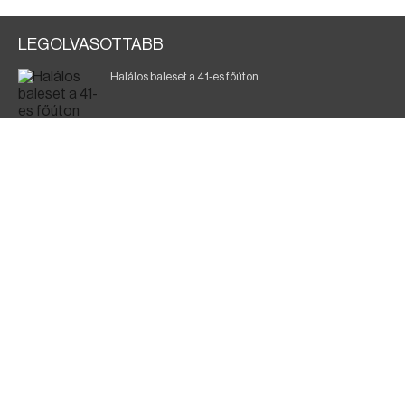
LEGOLVASOTTABB
Halálos baleset a 41-es főúton
Magyar Péter: ülésezett a Kormányzati Védelmi
Munkacsoport
A vasúti teherszállítást korlátozzák
Fák égnek Tyukod és Nagyecsed között
Fürdőző után kutatnak Tiszakóródnál