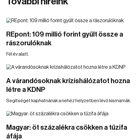
További híreink
REpont: 109 millió forint gyűlt össze a
rászorulóknak
Fél év alatt.
A várandósoknak krízishálózatot hozna
létre a KDNP
Segítséget kaphatnának a nehéz helyzetben lévő kismamák.
Magyar: öt százalékra csökken a tűzifa
áfája