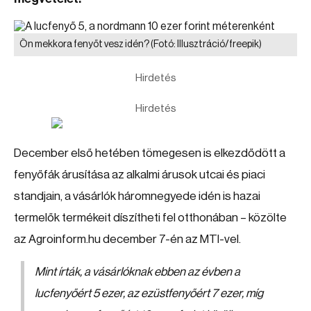
Ön mekkora fenyőt vesz idén?
(Fotó: Illusztráció/freepik)
Hirdetés
Hirdetés
December első hetében tömegesen is elkezdődött a
fenyőfák árusítása az alkalmi árusok utcai és piaci
standjain, a vásárlók háromnegyede idén is hazai
termelők termékeit díszítheti fel otthonában – közölte
az Agroinform.hu december 7-én az MTI-vel.
Mint írták, a vásárlóknak ebben az évben a
lucfenyőért 5 ezer, az ezüstfenyőért 7 ezer, míg