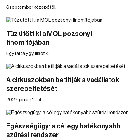
Szeptember közepétől.
Tűz ütött ki a MOL pozsonyi
finomítójában
Egy tartály gyulladt ki.
A cirkuszokban betiltják a vadállatok
szerepeltetését
2027. január 1-től.
Egészségügy: a cél egy hatékonyabb
szűrési rendszer