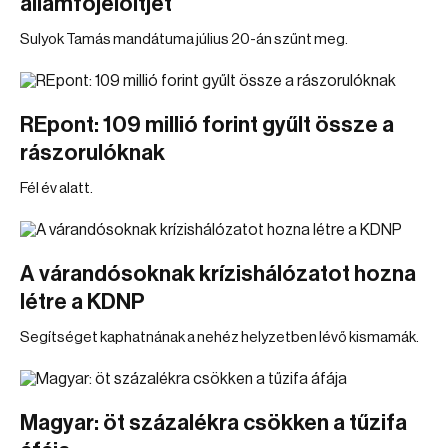
államfőjelöltjét
Sulyok Tamás mandátuma július 20-án szűnt meg.
REpont: 109 millió forint gyűlt össze a
rászorulóknak
Fél év alatt.
A várandósoknak krízishálózatot hozna
létre a KDNP
Segítséget kaphatnának a nehéz helyzetben lévő kismamák.
Magyar: öt százalékra csökken a tűzifa