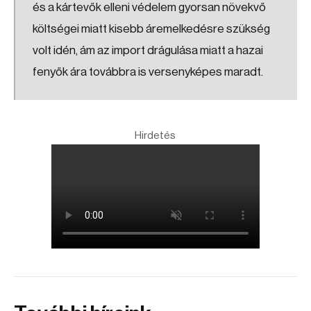
és a kártevők elleni védelem gyorsan növekvő
költségei miatt kisebb áremelkedésre szükség
volt idén, ám az import drágulása miatt a hazai
fenyők ára továbbra is versenyképes maradt.
Hirdetés