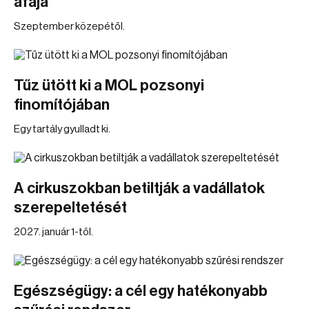
áfája
Szeptember közepétől.
Tűz ütött ki a MOL pozsonyi
finomítójában
Egy tartály gyulladt ki.
A cirkuszokban betiltják a vadállatok
szerepeltetését
2027. január 1-től.
Egészségügy: a cél egy hatékonyabb