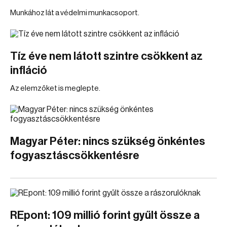
Munkához lát a védelmi munkacsoport.
Tíz éve nem látott szintre csökkent az
infláció
Az elemzőket is meglepte.
Magyar Péter: nincs szükség önkéntes
fogyasztáscsökkentésre
REpont: 109 millió forint gyűlt össze a