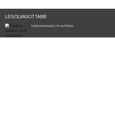
LEGOLVASOTTABB
Halálos baleset a 41-es főúton
Magyar Péter: a legkritikusabb öt nap áll előttünk
700 megawattot spóroltak össze a magyarok
Fák égnek Tyukod és Nagyecsed között
Fürdőző után kutatnak Tiszakóródnál