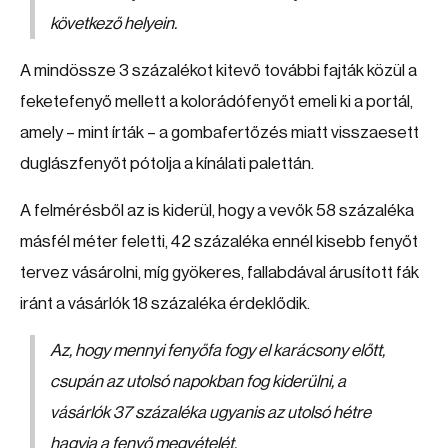
következő helyein.
A mindössze 3 százalékot kitevő további fajták közül a
feketefenyő mellett a kolorádófenyőt emeli ki a portál,
amely – mint írták – a gombafertőzés miatt visszaesett
duglászfenyőt pótolja a kínálati palettán.
A felmérésből az is kiderül, hogy a vevők 58 százaléka
másfél méter feletti, 42 százaléka ennél kisebb fenyőt
tervez vásárolni, míg gyökeres, fallabdával árusított fák
iránt a vásárlók 18 százaléka érdeklődik.
Az, hogy mennyi fenyőfa fogy el karácsony előtt,
csupán az utolsó napokban fog kiderülni, a
vásárlók 37 százaléka ugyanis az utolsó hétre
hagyja a fenyő megvételét.