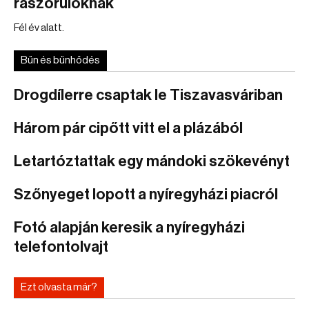
rászorulóknak
Fél év alatt.
Bűn és bűnhődés
Drogdílerre csaptak le Tiszavasváriban
Három pár cipőtt vitt el a plázából
Letartóztattak egy mándoki szökevényt
Szőnyeget lopott a nyíregyházi piacról
Fotó alapján keresik a nyíregyházi
telefontolvajt
Ezt olvasta már?