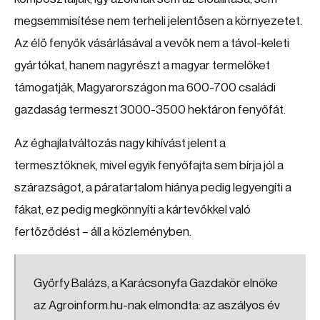
megsemmisítése nem terheli jelentősen a környezetet.
Az élő fenyők vásárlásával a vevők nem a távol-keleti
gyártókat, hanem nagyrészt a magyar termelőket
támogatják, Magyarországon ma 600-700 családi
gazdaság termeszt 3000-3500 hektáron fenyőfát.
Az éghajlatváltozás nagy kihívást jelent a
termesztőknek, mivel egyik fenyőfajta sem bírja jól a
szárazságot, a páratartalom hiánya pedig legyengíti a
fákat, ez pedig megkönnyíti a kártevőkkel való
fertőződést – áll a közleményben.
Győrfy Balázs, a Karácsonyfa Gazdakör elnöke
az Agroinform.hu-nak elmondta: az aszályos év