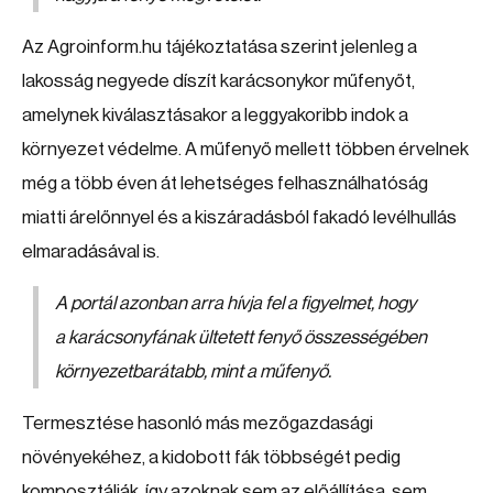
Az Agroinform.hu tájékoztatása szerint jelenleg a
lakosság negyede díszít karácsonykor műfenyőt,
amelynek kiválasztásakor a leggyakoribb indok a
környezet védelme. A műfenyő mellett többen érvelnek
még a több éven át lehetséges felhasználhatóság
miatti árelőnnyel és a kiszáradásból fakadó levélhullás
elmaradásával is.
A portál azonban arra hívja fel a figyelmet, hogy
a karácsonyfának ültetett fenyő összességében
környezetbarátabb, mint a műfenyő.
Termesztése hasonló más mezőgazdasági
növényekéhez, a kidobott fák többségét pedig
komposztálják, így azoknak sem az előállítása, sem