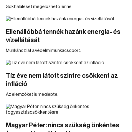
Sok haláleset megelőzhető lenne.
Ellenállóbbá tennék hazánk energia- és
vízellátását
Munkához lát a védelmi munkacsoport.
Tíz éve nem látott szintre csökkent az
infláció
Az elemzőket is meglepte.
Magyar Péter: nincs szükség önkéntes