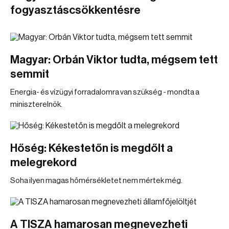
fogyasztáscsökkentésre
Magyar: Orbán Viktor tudta, mégsem tett
semmit
Energia- és vízügyi forradalomra van szükség - mondta a
miniszterelnök.
Hőség: Kékestetőn is megdőlt a
melegrekord
Soha ilyen magas hőmérsékletet nem mértek még.
A TISZA hamarosan megnevezheti