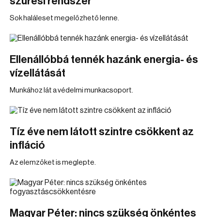
szűrési rendszer
Sok haláleset megelőzhető lenne.
Ellenállóbbá tennék hazánk energia- és
vízellátását
Munkához lát a védelmi munkacsoport.
Tíz éve nem látott szintre csökkent az
infláció
Az elemzőket is meglepte.
Magyar Péter: nincs szükség önkéntes