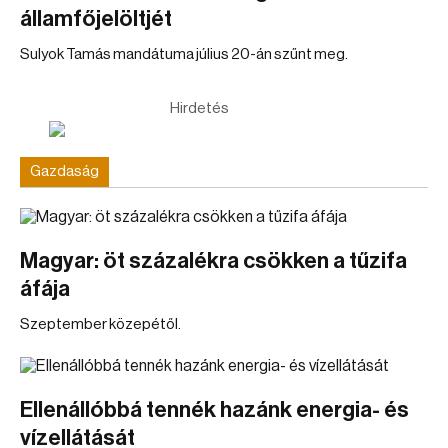
államfőjelöltjét
Sulyok Tamás mandátuma július 20-án szűnt meg.
Hirdetés
Gazdaság
Magyar: öt százalékra csökken a tűzifa
áfája
Szeptember közepétől.
Ellenállóbbá tennék hazánk energia- és
vízellátását