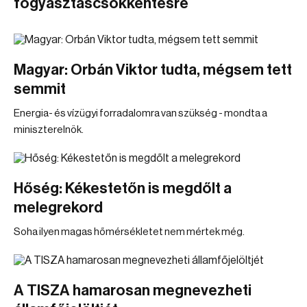
fogyasztáscsökkentésre
Magyar: Orbán Viktor tudta, mégsem tett
semmit
Energia- és vízügyi forradalomra van szükség - mondta a
miniszterelnök.
Hőség: Kékestetőn is megdőlt a
melegrekord
Soha ilyen magas hőmérsékletet nem mértek még.
A TISZA hamarosan megnevezheti