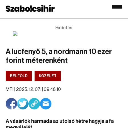
Hirdetés
A lucfenyő 5, a nordmann 10 ezer
forint méterenként
BELFÖLD
KÖZÉLET
MTI |
2025. 12. 07. | 09:48:10
A vásárlók harmada az utolsó hétre hagyja a fa
megvételét.