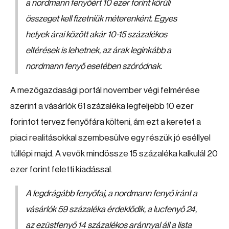
a nordmann fenyőért 10 ezer forint körüli
összeget kell fizetniük méterenként. Egyes
helyek árai között akár 10-15 százalékos
eltérések is lehetnek, az árak leginkább a
nordmann fenyő esetében szóródnak.
A mezőgazdasági portál november végi felmérése
szerint a vásárlók 61 százaléka legfeljebb 10 ezer
forintot tervez fenyőfára költeni, ám ezt a keretet a
piaci realitásokkal szembesülve egy részük jó eséllyel
túllépi majd. A vevők mindössze 15 százaléka kalkulál 20
ezer forint feletti kiadással.
A legdrágább fenyőfaj, a nordmann fenyő iránt a
vásárlók 59 százaléka érdeklődik, a lucfenyő 24,
az ezüstfenyő 14 százalékos aránnyal áll a lista