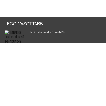
LEGOLVASOTTABB
Halálos baleset a 41-es főúton
700 megawattot spóroltak össze a magyarok
Fák égnek Tyukod és Nagyecsed között
Magyar Péter: nemzeti összefogásra van szükség