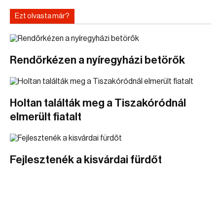
Ezt olvasta már?
Rendőrkézen a nyíregyházi betörők
Holtan találták meg a Tiszakóródnál
elmerült fiatalt
Fejlesztenék a kisvárdai fürdőt