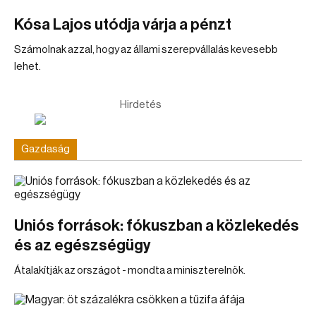
Kósa Lajos utódja várja a pénzt
Számolnak azzal, hogy az állami szerepvállalás kevesebb
lehet.
Hirdetés
Gazdaság
Uniós források: fókuszban a közlekedés
és az egészségügy
Átalakítják az országot - mondta a miniszterelnök.