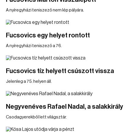
A nyíregyházi teniszező nem lép pályára.
Fucsovics egy helyet rontott
A nyíregyházi teniszező a 76.
Fucsovics tíz helyett csúszott vissza
Jelenleg a 75. helyen áll.
Negyvenéves Rafael Nadal, a salakkirály
Csodagyerekből lett világsztár.