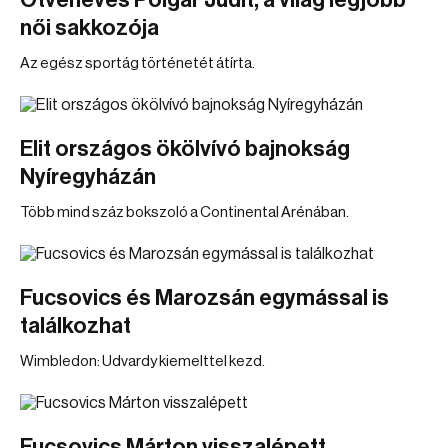
Ötvenéves Polgár Judit, a világ legjobb
női sakkozója
Az egész sportág történetét átírta.
Elit országos ökölvívó bajnokság
Nyíregyházán
Több mind száz bokszoló a Continental Arénában.
Fucsovics és Marozsán egymással is
találkozhat
Wimbledon: Udvardy kiemelttel kezd.
Fucsovics Márton visszalépett