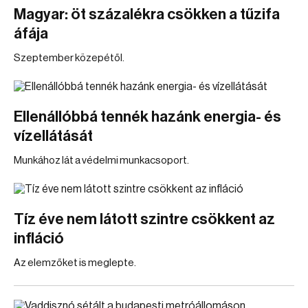
Magyar: öt százalékra csökken a tűzifa
áfája
Szeptember közepétől.
Ellenállóbbá tennék hazánk energia- és
vízellátását
Munkához lát a védelmi munkacsoport.
Tíz éve nem látott szintre csökkent az
infláció
Az elemzőket is meglepte.