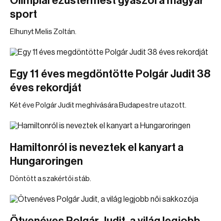
Olimpiai ezüstérmest gyászol a magyar
sport
Elhunyt Melis Zoltán.
Egy 11 éves megdöntötte Polgár Judit 38
éves rekordját
Két éve Polgár Judit meghívására Budapestre utazott.
Hamiltonról is neveztek el kanyart a
Hungaroringen
Döntött a szakértői stáb.