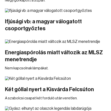
Négy gól kapott a Szpari.
Ifjúsági vb: a magyar válogatott
csoportgyőztes
Energiaspórolás miatt változik az MLSZ
menetrendje
Nem kapcsolnak lámpákat.
Két góllal nyert a Kisvárda Felcsúton
A szabolcsi csapat két forduló után veretlen.