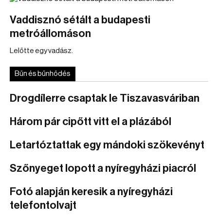
Vaddisznó sétált a budapesti
metróállomáson
Lelőtte egy vadász.
Bűn és bűnhődés
Drogdílerre csaptak le Tiszavasváriban
Három pár cipőtt vitt el a plázából
Letartóztattak egy mándoki szökevényt
Szőnyeget lopott a nyíregyházi piacról
Fotó alapján keresik a nyíregyházi
telefontolvajt