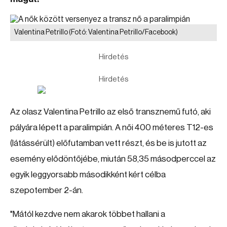
Valentina Petrillo
(Fotó: Valentina Petrillo/Facebook)
Hirdetés
Hirdetés
Az olasz Valentina Petrillo az első transznemű futó, aki
pályára lépett a paralimpián. A női 400 méteres T12-es
(látássérült) előfutamban vett részt, és be is jutott az
esemény elődöntőjébe, miután 58,35 másodperccel az
egyik leggyorsabb másodikként kért célba
szepotember 2-án.
"Mától kezdve nem akarok többet hallani a