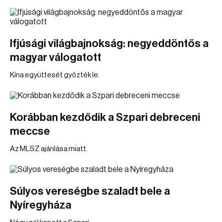
Ifjúsági világbajnokság: negyeddöntős a
magyar válogatott
Kína együttesét győzték le.
Korábban kezdődik a Szpari debreceni
meccse
Az MLSZ ajánlása miatt.
Súlyos vereségbe szaladt bele a
Nyíregyháza