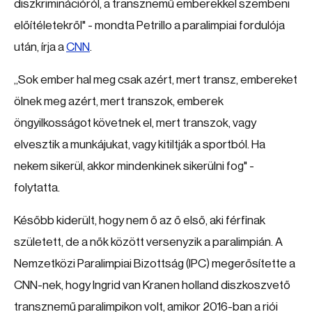
diszkriminációról, a transznemű emberekkel szembeni
előítéletekről" - mondta Petrillo a paralimpiai fordulója
után, írja a
CNN
.
„Sok ember hal meg csak azért, mert transz, embereket
ölnek meg azért, mert transzok, emberek
öngyilkosságot követnek el, mert transzok, vagy
elvesztik a munkájukat, vagy kitiltják a sportból. Ha
nekem sikerül, akkor mindenkinek sikerülni fog" -
folytatta.
Később kiderült, hogy nem ő az ő első, aki férfinak
született, de a nők között versenyzik a paralimpián. A
Nemzetközi Paralimpiai Bizottság (IPC) megerősítette a
CNN-nek, hogy Ingrid van Kranen holland diszkoszvető
transznemű paralimpikon volt, amikor 2016-ban a riói