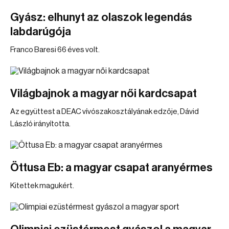
Gyász: elhunyt az olaszok legendás
labdarúgója
Franco Baresi 66 éves volt.
Világbajnok a magyar női kardcsapat
Az együttest a DEAC vívószakosztályának edzője, Dávid
László irányította.
Öttusa Eb: a magyar csapat aranyérmes
Kitettek magukért.