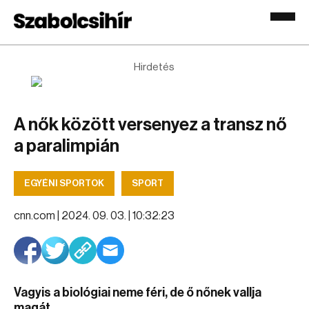
Hirdetés
A nők között versenyez a transz nő
a paralimpián
EGYÉNI SPORTOK
SPORT
cnn.com |
2024. 09. 03. | 10:32:23
Vagyis a biológiai neme féri, de ő nőnek vallja
magát.