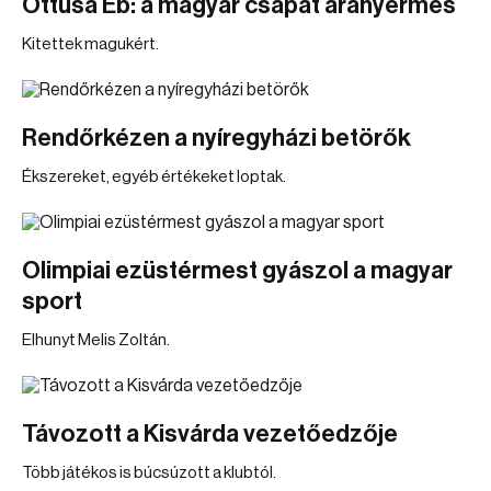
Öttusa Eb: a magyar csapat aranyérmes
Kitettek magukért.
Rendőrkézen a nyíregyházi betörők
Ékszereket, egyéb értékeket loptak.
Olimpiai ezüstérmest gyászol a magyar
sport
Elhunyt Melis Zoltán.
Távozott a Kisvárda vezetőedzője
Több játékos is búcsúzott a klubtól.