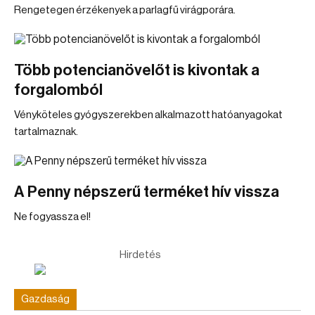
Rengetegen érzékenyek a parlagfű virágporára.
Több potencianövelőt is kivontak a
forgalomból
Vényköteles gyógyszerekben alkalmazott hatóanyagokat
tartalmaznak.
A Penny népszerű terméket hív vissza
Ne fogyassza el!
Hirdetés
Gazdaság