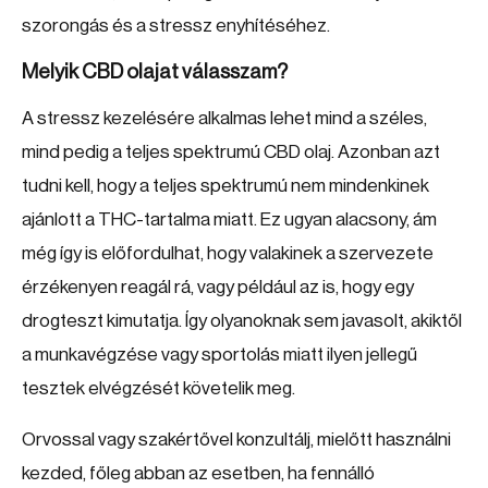
szorongás és a stressz enyhítéséhez.
Melyik CBD olajat válasszam?
A stressz kezelésére alkalmas lehet mind a széles,
mind pedig a teljes spektrumú CBD olaj. Azonban azt
tudni kell, hogy a teljes spektrumú nem mindenkinek
ajánlott a THC-tartalma miatt. Ez ugyan alacsony, ám
még így is előfordulhat, hogy valakinek a szervezete
érzékenyen reagál rá, vagy például az is, hogy egy
drogteszt kimutatja. Így olyanoknak sem javasolt, akiktől
a munkavégzése vagy sportolás miatt ilyen jellegű
tesztek elvégzését követelik meg.
Orvossal vagy szakértővel konzultálj, mielőtt használni
kezded, főleg abban az esetben, ha fennálló