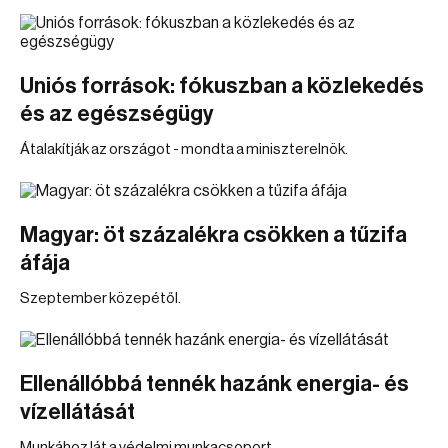
Uniós források: fókuszban a közlekedés
és az egészségügy
Átalakítják az országot - mondta a miniszterelnök.
Magyar: öt százalékra csökken a tűzifa
áfája
Szeptember közepétől.
Ellenállóbbá tennék hazánk energia- és
vízellátását
Munkához lát a védelmi munkacsoport.