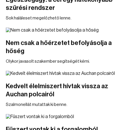
szűrési rendszer
Sok haláleset megelőzhető lenne.
Nem csak a hőérzetet befolyásolja a
hőség
Olykor javasolt szakember segítségét kérni.
Kedvelt élelmiszert hívtak vissza az
Auchan polcairól
Szalmonellát mutattak ki benne.
Fűszert vontak ki a forgalomból