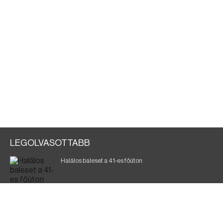
LEGOLVASOTTABB
Halálos baleset a 41-es főúton
700 megawattot spóroltak össze a magyarok