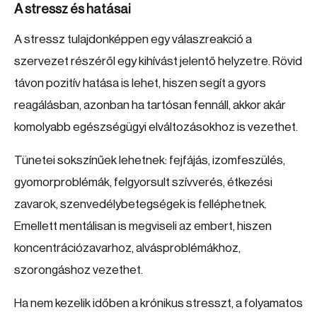
A stressz és hatásai
A stressz tulajdonképpen egy válaszreakció a
szervezet részéről egy kihívást jelentő helyzetre. Rövid
távon pozitív hatása is lehet, hiszen segít a gyors
reagálásban, azonban ha tartósan fennáll, akkor akár
komolyabb egészségügyi elváltozásokhoz is vezethet.
Tünetei sokszínűek lehetnek: fejfájás, izomfeszülés,
gyomorproblémák, felgyorsult szívverés, étkezési
zavarok, szenvedélybetegségek is felléphetnek.
Emellett mentálisan is megviseli az embert, hiszen
koncentrációzavarhoz, alvásproblémákhoz,
szorongáshoz vezethet.
Ha nem kezelik időben a krónikus stresszt, a folyamatos