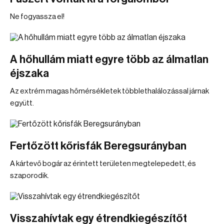
Ne fogyassza el!
A hőhullám miatt egyre több az álmatlan
éjszaka
Az extrém magas hőmérsékletek többlethalálozással járnak
együtt.
Fertőzött kőrisfák Beregsurányban
A kártevő bogár az érintett területen megtelepedett, és
szaporodik.
Visszahívtak egy étrendkiegészítőt