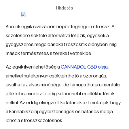
Hirdetés
Korunk egyik civilizációs népbetegsége a stressz. A
kezelésére sokféle alternatíva létezik, egyesek a
gyógyszeres megoldásokat részesítik előnyben, míg
mások természetes szereket vetnek be.
Az egyik ilyen lehetőség a
CANNADOL CBD olaja
,
amellyel hatékonyan csökkenthető a szorongás,
javulhat az alvás minősége, de támogathatja a mentális
jóllétet is, mindezt pedig különösebb mellékhatások
nélkül. Az eddig elvégzett kutatások azt mutatják, hogy
a kannabiszolaj egy biztonságos és hatásos módja
lehet a stresszkezelésnek.