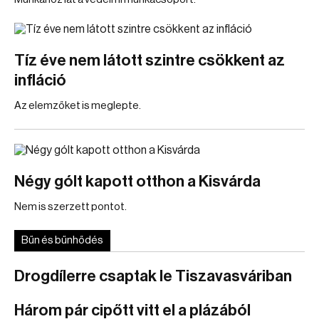
Tíz éve nem látott szintre csökkent az
infláció
Az elemzőket is meglepte.
Négy gólt kapott otthon a Kisvárda
Nem is szerzett pontot.
Bűn és bűnhődés
Drogdílerre csaptak le Tiszavasváriban
Három pár cipőtt vitt el a plázából