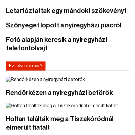
Letartóztattak egy mándoki szökevényt
Szőnyeget lopott a nyíregyházi piacról
Fotó alapján keresik a nyíregyházi
telefontolvajt
Ezt olvasta már?
Rendőrkézen a nyíregyházi betörők
Holtan találták meg a Tiszakóródnál
elmerült fiatalt