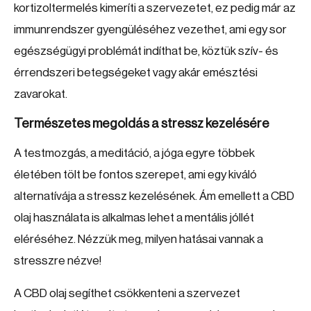
kortizoltermelés kimeríti a szervezetet, ez pedig már az
immunrendszer gyengüléséhez vezethet, ami egy sor
egészségügyi problémát indíthat be, köztük szív- és
érrendszeri betegségeket vagy akár emésztési
zavarokat.
Természetes megoldás a stressz kezelésére
A testmozgás, a meditáció, a jóga egyre többek
életében tölt be fontos szerepet, ami egy kiváló
alternatívája a stressz kezelésének. Ám emellett a CBD
olaj használata is alkalmas lehet a mentális jóllét
eléréséhez. Nézzük meg, milyen hatásai vannak a
stresszre nézve!
A CBD olaj segíthet csökkenteni a szervezet