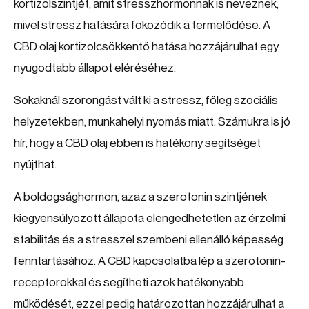
kortizolszintjét, amit stresszhormonnak is neveznek,
mivel stressz hatására fokozódik a termelődése. A
CBD olaj kortizolcsökkentő hatása hozzájárulhat egy
nyugodtabb állapot eléréséhez.
Sokaknál szorongást vált ki a stressz, főleg szociális
helyzetekben, munkahelyi nyomás miatt. Számukra is jó
hír, hogy a CBD olaj ebben is hatékony segítséget
nyújthat.
A boldogsághormon, azaz a szerotonin szintjének
kiegyensúlyozott állapota elengedhetetlen az érzelmi
stabilitás és a stresszel szembeni ellenálló képesség
fenntartásához. A CBD kapcsolatba lép a szerotonin-
receptorokkal és segítheti azok hatékonyabb
működését, ezzel pedig határozottan hozzájárulhat a