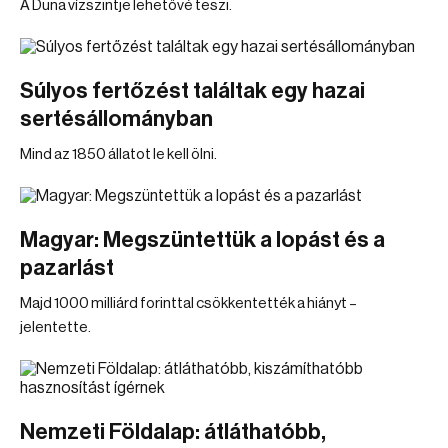
A Duna vízszintje lehetővé teszi.
Súlyos fertőzést találtak egy hazai
sertésállományban
Mind az 1850 állatot le kell ölni.
Magyar: Megszüntettük a lopást és a
pazarlást
Majd 1000 milliárd forinttal csökkentették a hiányt –
jelentette.
Nemzeti Földalap: átláthatóbb,