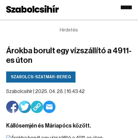
Hirdetés
Árokba borult egy vízszállító a 4911-
es úton
SZABOLCS-SZATMÁR-BEREG
Szabolcsihír |
2025. 04. 28. | 16:43:42
Kállósemjén és Máriapócs között.