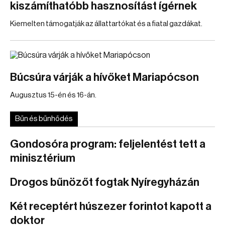
kiszámíthatóbb hasznosítást ígérnek
Kiemelten támogatják az állattartókat és a fiatal gazdákat.
Búcsúra várják a hívőket Mariapócson
Augusztus 15-én és 16-án.
Bűn és bűnhődés
Gondosóra program: feljelentést tett a
minisztérium
Drogos bűnözőt fogtak Nyíregyházán
Két receptért húszezer forintot kapott a
doktor