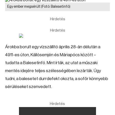
Egy ember megsérült
(Fotó: Balesetinfó)
Hirdetés
Hirdetés
Árokba borult egy vízszállító április 28-án délután a
4911-es úton, Kállósemjén és Máriapócs között –
tudatta a Balesetinfó. Mint írták, az utat a műszaki
mentés idejére teljes szélességében lezárták. Úgy
tudni, a balesetet durrdefekt okozta, a sofőr könnyebb
sérüléseket szenvedett.
Hirdetés