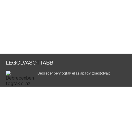
LEGOLVASOTTABB
Debrecenben fogták el az apagyi zsebtolvajt
Halálos baleset a 41-es főúton
700 megawattot spóroltak össze a magyarok