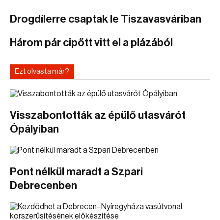
Drogdílerre csaptak le Tiszavasváriban
Három pár cipőtt vitt el a plázából
Ezt olvasta már?
Visszabontották az épülő utasvárót
Ópályiban
Pont nélkül maradt a Szpari
Debrecenben