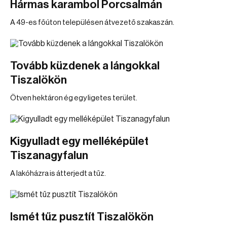
Hármas karambol Porcsalmán
A 49-es főúton településen átvezető szakaszán.
Tovább küzdenek a lángokkal
Tiszalökön
Ötven hektáron ég egy ligetes terület.
Kigyulladt egy melléképület
Tiszanagyfalun
A lakóházra is átterjedt a tűz.
Ismét tűz pusztít Tiszalökön