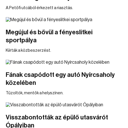
A Petőfi utcából érkezett a riasztás.
Megújul és bővül a fényeslitkei
sportpálya
Kiírták a közbeszerzést.
Fának csapódott egy autó Nyírcsaholy
közelében
Tűzoltók, mentők a helyszínen.
Visszabontották az épülő utasvárót
Ópályiban