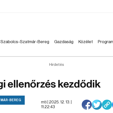
Szabolcs-Szatmár-Bereg
Gazdaság
Közélet
Progra
Hirdetés
i ellenőrzés kezdődik
TMÁR-BEREG
mti |
2025. 12. 13. |
11:22:43