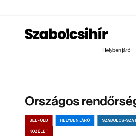
Helyben járó
Országos rendőrség
BELFÖLD
HELYBEN JÁRÓ
SZABOLCS-SZA
KÖZÉLET