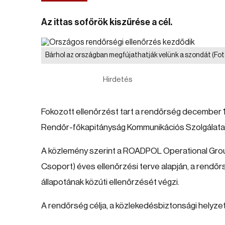
Az ittas sofőrök kiszűrése a cél.
Bárhol az országban megfújathatják velünk a szondát
(Fot
Hirdetés
Fokozott ellenőrzést tart a rendőrség december 1
Rendőr-főkapitányság Kommunikációs Szolgálata 
A közlemény szerint a ROADPOL Operational Grou
Csoport) éves ellenőrzési terve alapján, a rendő
állapotának közúti ellenőrzését végzi.
A rendőrség célja, a közlekedésbiztonsági helyzet