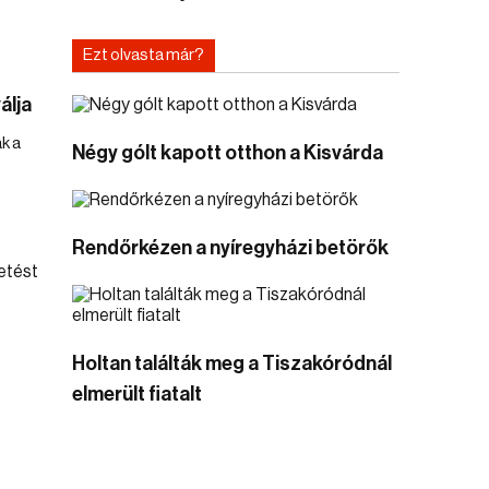
Ezt olvasta már?
álja
k a
Négy gólt kapott otthon a Kisvárda
Rendőrkézen a nyíregyházi betörők
Holtan találták meg a Tiszakóródnál
elmerült fiatalt