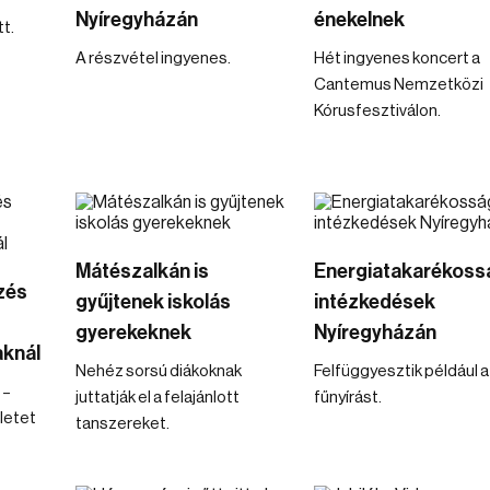
Nyíregyházán
énekelnek
t.
A részvétel ingyenes.
Hét ingyenes koncert a
Cantemus Nemzetközi
Kórusfesztiválon.
Mátészalkán is
Energiatakarékoss
zés
gyűjtenek iskolás
intézkedések
gyerekeknek
Nyíregyházán
knál
Nehéz sorsú diákoknak
Felfüggyesztik például a
 –
juttatják el a felajánlott
fűnyírást.
letet
tanszereket.