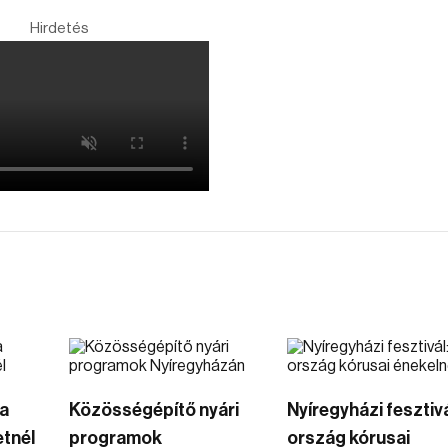
Hirdetés
a
Közösségépítő nyári
Nyíregyházi fesztivá
etnél
programok
ország kórusai