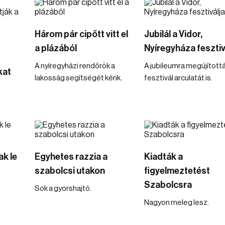
Három pár cipőtt vitt el
Jubilál a Vidor,
a plázából
Nyíregyháza fesztiv
A nyíregyházi rendőrök a
A jubileumra megújítottá
kat
lakosság segítségét kérik.
fesztivál arculatát is.
ak le
Egyhetes razzia a
Kiadták a
szabolcsi utakon
figyelmeztetést
Szabolcsra
Sok a gyorshajtó.
Nagyon meleg lesz.