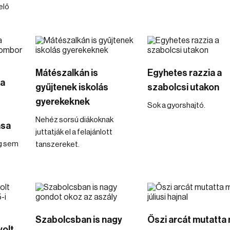
elő
Mátészalkán is
Egyhetes razzia a
 a
gyűjtenek iskolás
szabolcsi utakon
gyerekeknek
Sok a gyorshajtó.
Nehéz sorsú diákoknak
ása
juttatják el a felajánlott
ég sem
tanszereket.
Szabolcsban is nagy
Őszi arcát mutatta
volt