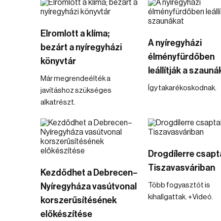
Elromlott a klíma;
A nyíregyházi
bezárt a nyíregyházi
élményfürdőben
könyvtár
leállítják a szauná
Már megrendeélték a
Így takarékoskodnak.
javításhoz szükséges
alkatrészt.
Drogdílerre csapt
Tiszavasváriban
Kezdődhet a Debrecen–
Több fogyasztót is
Nyíregyháza vasútvonal
kihallgattak. +Videó.
korszerűsítésének
előkészítése