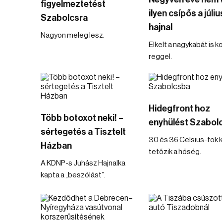
figyelmeztetést
ilyen csípős a júliu
Szabolcsra
hajnal
Nagyon meleg lesz.
Elkelt a nagykabát is k
reggel.
Hidegfront hoz
Több botoxot neki! –
enyhülést Szabol
sértegetés a Tisztelt
30 és 36 Celsius-fok 
Házban
tetőzik a hőség.
A KDNP-s Juhász Hajnalka
kapta a „beszólást”.