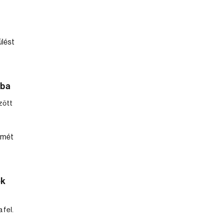
sba
zött
ek
 fel.