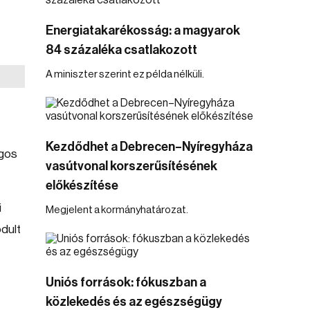
Energiatakarékosság: a magyarok
84 százaléka csatlakozott
A miniszter szerint ez példa nélküli.
Kezdődhet a Debrecen–Nyíregyháza
ágos
vasútvonal korszerűsítésének
előkészítése
i
Megjelent a kormányhatározat.
dult
Uniós források: fókuszban a
közlekedés és az egészségügy