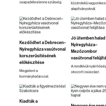
csapadékra lenne szükség.
közérdekű vagyonkez
alapítványoknál.
Jó ütemben halad
Kezdődhet a Debrecen–
Nyíregyháza–
Nyíregyháza vasútvonal
Mezőzombor
korszerűsítésének
vasútvonal felújít
előkészítése
A rendkívüli nyári hős
Megjelent a
okozott csúszást.
kormányhatározat.
Kiadták a
Negyven éve nem 