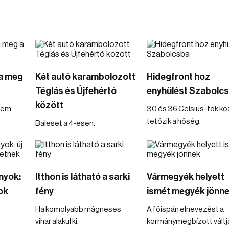
ta meg
Két autó karambolozott
Hidegfront hoz
Téglás és Újfehértó
enyhülést Szabolc
között
 sem
30 és 36 Celsius-fok kö
tetőzik a hőség.
Baleset a 4-esen.
nyok:
Itthon is látható a sarki
Vármegyék helyett
ok
fény
ismét megyék jönn
Ha komolyabb mágneses
A főispán elnevezést a
vihar alakul ki.
kormánymegbízott váltja