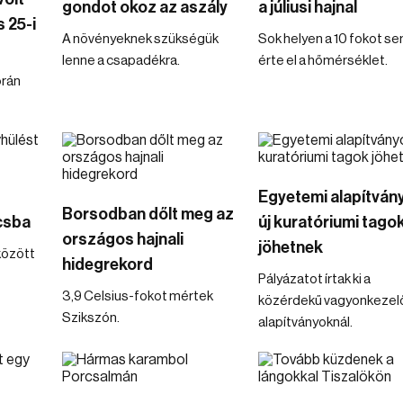
gondot okoz az aszály
a júliusi hajnal
s 25-i
A növényeknek szükségük
Sok helyen a 10 fokot s
lenne a csapadékra.
érte el a hőmérséklet.
orán
Egyetemi alapítván
Borsodban dőlt meg az
csba
új kuratóriumi tago
országos hajnali
jöhetnek
között
hidegrekord
Pályázatot írtak ki a
3,9 Celsius-fokot mértek
közérdekű vagyonkezel
Szikszón.
alapítványoknál.