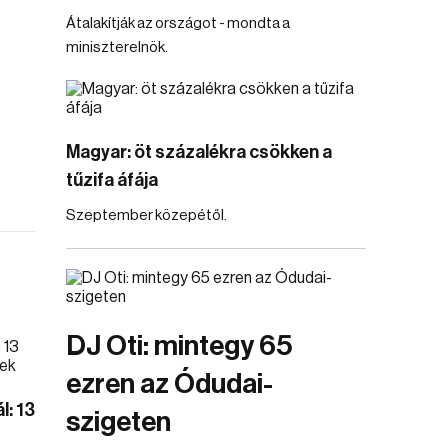
Átalakítják az országot - mondta a
miniszterelnök.
Magyar: öt százalékra csökken a
tűzifa áfája
Szeptember közepétől.
DJ Oti: mintegy 65
ezren az Ódudai-
l: 13
szigeten