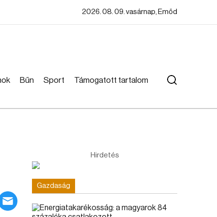
2026. 08. 09. vasárnap, Emőd
mok
Bűn
Sport
Támogatott tartalom
Hirdetés
Gazdaság