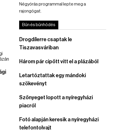
Négyórás programmal lepte meg a
rajongógat.
Bűn és bűnhődés
Drogdílerre csaptak le
Tiszavasváriban
Három pár cipőtt vitt el a plázából
ági
Letartóztattak egy mándoki
szökevényt
Szőnyeget lopott a nyíregyházi
piacról
Fotó alapján keresik a nyíregyházi
telefontolvajt