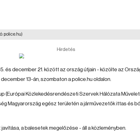
ó: police.hu)
Hirdetés
5. és december 21. között az ország útjain - közölte az Orsz
december 13-án, szombaton a police.hu oldalon.
p (Európai Közlekedésrendészeti Szervek Hálózata Művelet
rség Magyarország egész területén a járművezetők ittas és bó
 javítása, a balesetek megelőzése - áll a közleményben.