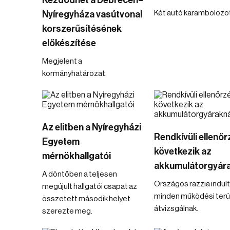
Kezdődhet a Debrecen–
Két autó karambolozot
Nyíregyháza vasútvonal
korszerűsítésének
előkészítése
Megjelent a
kormányhatározat.
Az elitben a Nyíregyházi
Rendkívüli ellenőr
Egyetem
következik az
mérnökhallgatói
akkumulátorgyára
A döntőben a teljesen
Országos razzia indult
megújult hallgatói csapat az
minden működési terü
összetett második helyet
átvizsgálnak.
szerezte meg.