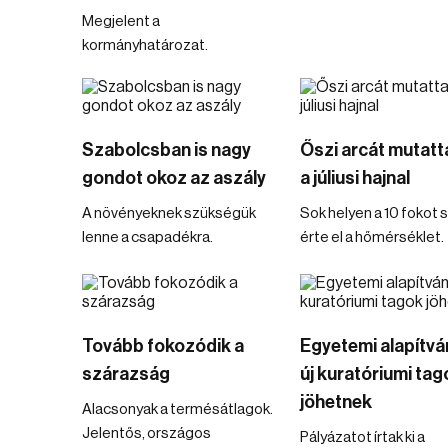
Megjelent a
kormányhatározat.
Szabolcsban is nagy
Őszi arcát mutat
gondot okoz az aszály
a júliusi hajnal
A növényeknek szükségük
Sok helyen a 10 fokot
lenne a csapadékra.
érte el a hőmérséklet.
Tovább fokozódik a
Egyetemi alapítvá
szárazság
új kuratóriumi tag
jöhetnek
Alacsonyak a termésátlagok.
Jelentős, országos
Pályázatot írtak ki a