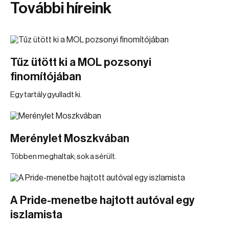
További híreink
Tűz ütött ki a MOL pozsonyi
finomítójában
Egy tartály gyulladt ki.
Merénylet Moszkvában
Többen meghaltak; sok a sérült.
A Pride-menetbe hajtott autóval egy
iszlamista