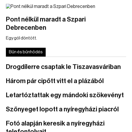
Pont nélkül maradt a Szpari
Debrecenben
Egy gól döntött.
Bűn és bűnhődés
Drogdílerre csaptak le Tiszavasváriban
Három pár cipőtt vitt el a plázából
Letartóztattak egy mándoki szökevényt
Szőnyeget lopott a nyíregyházi piacról
Fotó alapján keresik a nyíregyházi
telefontolvajt