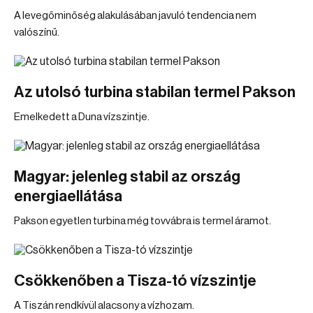
A levegőminőség alakulásában javuló tendencia nem
valószínű.
Az utolsó turbina stabilan termel Pakson
Emelkedett a Duna vízszintje.
Magyar: jelenleg stabil az ország
energiaellátása
Pakson egyetlen turbina még tovvábra is termel áramot.
Csökkenőben a Tisza-tó vízszintje
A Tiszán rendkívül alacsony a vízhozam.