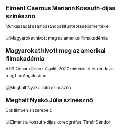
Elment Csernus Mariann Kossuth-díjas
színésznő
Munkásságát számos rangos kitüntetéssel ismerték el.
Magyarokat hívott meg az amerikai
filmakadémia
A 99. Oscar-díjkiosztó gálát 2027. március 14-én rendezik
meg Los Angelesben.
Meghalt Nyakó Júlia színésznő
Sok filmben is szerepelt.