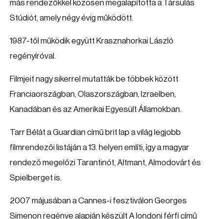
más rendezőkkel közösen megalapította a Társulás
Stúdiót, amely négy évig működött.
1987-től működik együtt Krasznahorkai László
regényíróval.
Filmjeit nagy sikerrel mutatták be többek között
Franciaországban, Olaszországban, Izraelben,
Kanadában és az Amerikai Egyesült Államokban.
Tarr Bélát a Guardian című brit lap a világ legjobb
filmrendezői listáján a 13. helyen említi, így a magyar
rendező megelőzi Tarantinót, Altmant, Almodovárt és
Spielberget is.
2007 májusában a Cannes-i fesztiválon Georges
Simenon regénye alapján készült A londoni férfi című