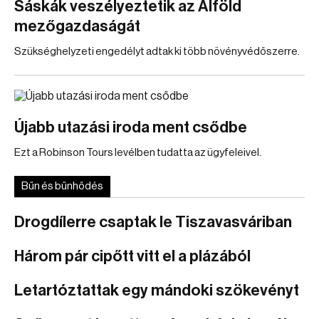
Sáskák veszélyeztetik az Alföld
mezőgazdaságát
Szükséghelyzeti engedélyt adtak ki több növényvédőszerre.
Újabb utazási iroda ment csődbe
Ezt a Robinson Tours levélben tudatta az ügyfeleivel.
Bűn és bűnhődés
Drogdílerre csaptak le Tiszavasváriban
Három pár cipőtt vitt el a plázából
Letartóztattak egy mándoki szökevényt