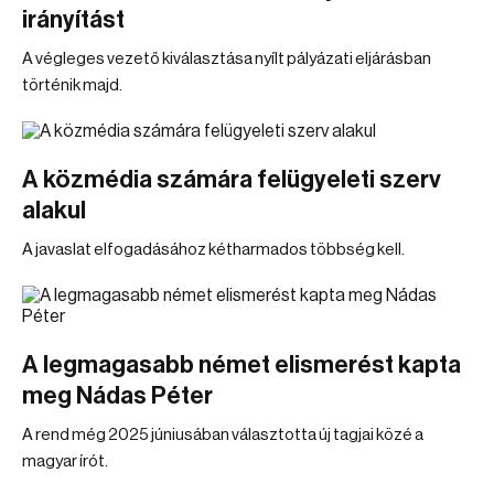
irányítást
A végleges vezető kiválasztása nyílt pályázati eljárásban
történik majd.
A közmédia számára felügyeleti szerv
alakul
A javaslat elfogadásához kétharmados többség kell.
A legmagasabb német elismerést kapta
meg Nádas Péter
A rend még 2025 júniusában választotta új tagjai közé a
magyar írót.