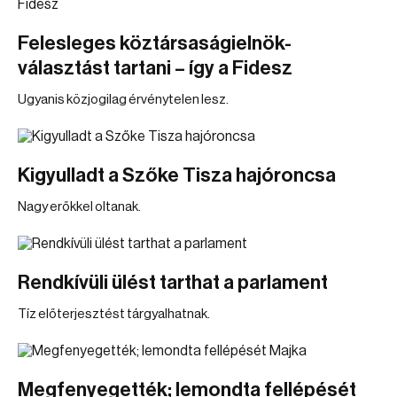
Felesleges köztársaságielnök-
választást tartani – így a Fidesz
Ugyanis közjogilag érvénytelen lesz.
Kigyulladt a Szőke Tisza hajóroncsa
Nagy erőkkel oltanak.
Rendkívüli ülést tarthat a parlament
Tíz előterjesztést tárgyalhatnak.
Megfenyegették; lemondta fellépését