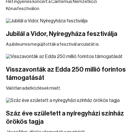
Hét ingyenes koncert a Cantemus Nemzetközi
Kórusfesztiválon.
Jubilál a Vidor, Nyíregyháza fesztiválja
A jubileumra megújították a fesztivál arculatát is.
Visszavonták az Edda 250 millió forintos
támogatását
Valótlan adatközlések miatt.
Száz éve született a nyíregyházi színház
örökös tagja