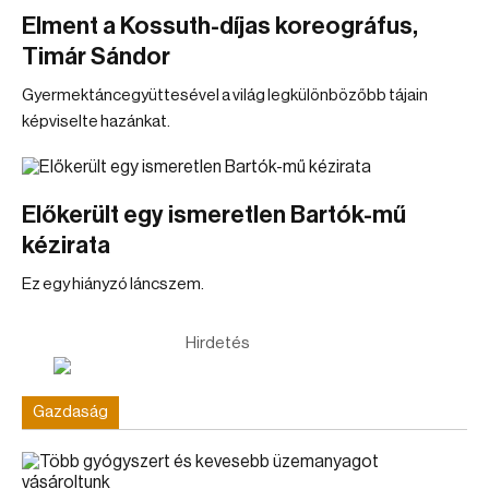
Elment a Kossuth-díjas koreográfus,
Timár Sándor
Gyermektáncegyüttesével a világ legkülönbözőbb tájain
képviselte hazánkat.
Előkerült egy ismeretlen Bartók-mű
kézirata
Ez egy hiányzó láncszem.
Hirdetés
Gazdaság