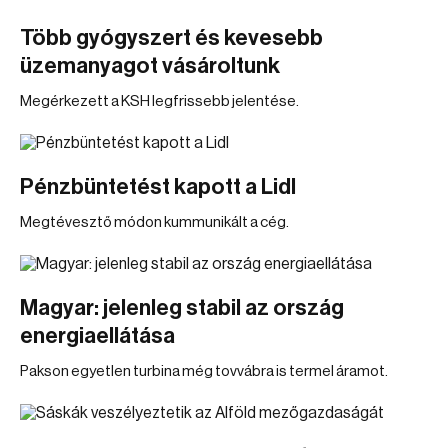
Több gyógyszert és kevesebb
üzemanyagot vásároltunk
Megérkezett a KSH legfrissebb jelentése.
Pénzbüntetést kapott a Lidl
Megtévesztő módon kummunikált a cég.
Magyar: jelenleg stabil az ország
energiaellátása
Pakson egyetlen turbina még tovvábra is termel áramot.