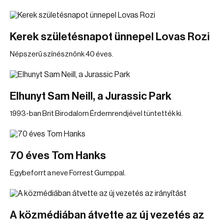
Kerek születésnapot ünnepel Lovas Rozi
Népszerű színésznőnk 40 éves.
Elhunyt Sam Neill, a Jurassic Park
1993-ban Brit Birodalom Érdemrendjével tüntették ki.
70 éves Tom Hanks
Egybeforrt a neve Forrest Gumppal.
A közmédiában átvette az új vezetés az