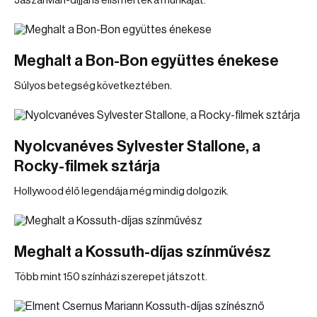
Jászai Mari-díjjal is elismerték a munkáját.
Meghalt a Bon-Bon együttes énekese
Súlyos betegség következtében.
Nyolcvanéves Sylvester Stallone, a
Rocky-filmek sztárja
Hollywood élő legendája még mindig dolgozik.
Meghalt a Kossuth-díjas színművész
Több mint 150 színházi szerepet játszott.