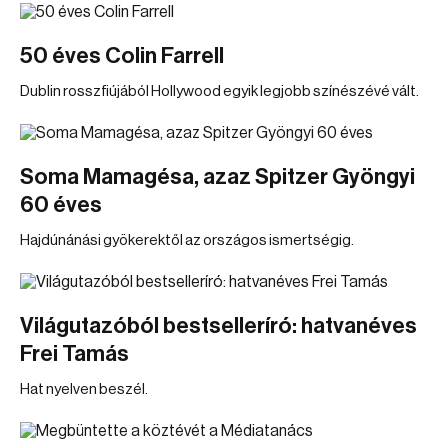
50 éves Colin Farrell
Dublin rosszfiújából Hollywood egyik legjobb színészévé vált.
Soma Mamagésa, azaz Spitzer Gyöngyi
60 éves
Hajdúnánási gyökerektől az országos ismertségig.
Világutazóból bestselleríró: hatvanéves
Frei Tamás
Hat nyelven beszél.