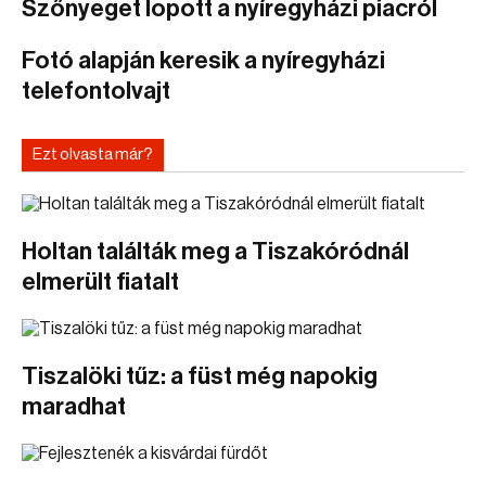
Szőnyeget lopott a nyíregyházi piacról
Fotó alapján keresik a nyíregyházi
telefontolvajt
Ezt olvasta már?
Holtan találták meg a Tiszakóródnál
elmerült fiatalt
Tiszalöki tűz: a füst még napokig
maradhat