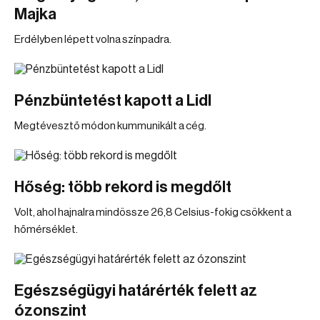
Majka
Erdélyben lépett volna színpadra.
Pénzbüntetést kapott a Lidl
Megtévesztő módon kummunikált a cég.
Hőség: több rekord is megdőlt
Volt, ahol hajnalra mindössze 26,8 Celsius-fokig csökkent a
hőmérséklet.
Egészségügyi határérték felett az
ózonszint