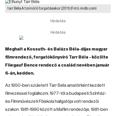
tarr Béla A torinói ló forgatásakor (2011)
(Fotó: imdb.com)
Hirdetés
Hirdetés
Meghalt a Kossuth- és Balázs Béla-díjas magyar
filmrendező, forgatókönyvíró Tarr Béla - közölte
Fliegauf Bence rendező a család nevében január
6-án, kedden.
Az 1950-ben született Tarr Béla amatőrként kezdett
filmezéssel foglalkozni. 1977-től a budapesti Színház-
és Filmművészeti Főiskola hallgatója volt rendezői
szakon. 1981–1990 között a Mafilm rendezője, 1981-ben