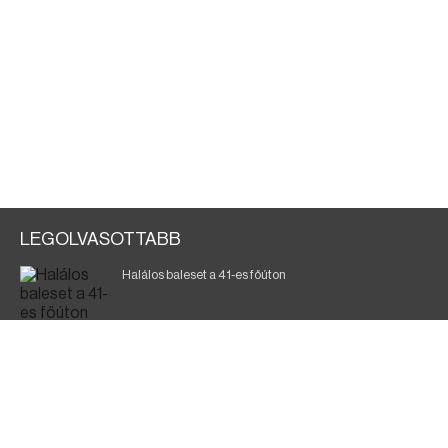
LEGOLVASOTTABB
Halálos baleset a 41-es főúton
Gyász: elhunyt az olaszok legendás labdarúgója
Magyar Péter: ülésezett a Kormányzati Védelmi