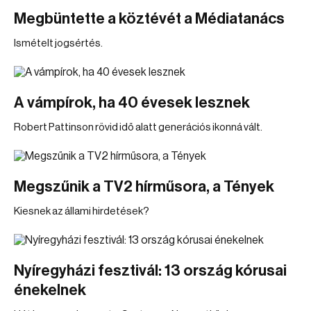
Megbüntette a köztévét a Médiatanács
Ismételt jogsértés.
A vámpírok, ha 40 évesek lesznek
Robert Pattinson rövid idő alatt generációs ikonná vált.
Megszűnik a TV2 hírműsora, a Tények
Kiesnek az állami hirdetések?
Nyíregyházi fesztivál: 13 ország kórusai
énekelnek