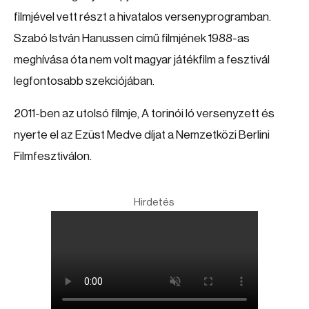
filmjével vett részt a hivatalos versenyprogramban.
Szabó István Hanussen című filmjének 1988-as
meghívása óta nem volt magyar játékfilm a fesztivál
legfontosabb szekciójában.
2011-ben az utolsó filmje, A torinói ló versenyzett és
nyerte el az Ezüst Medve díjat a Nemzetközi Berlini
Filmfesztiválon.
Hirdetés