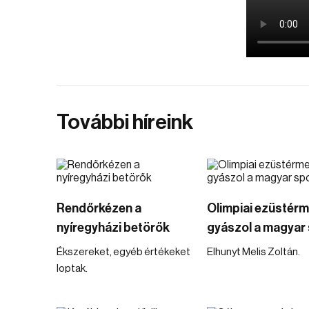
További híreink
Rendőrkézen a
Olimpiai ezüstér
nyíregyházi betörők
gyászol a magyar 
Ékszereket, egyéb értékeket
Elhunyt Melis Zoltán.
loptak.