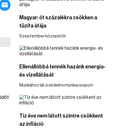
Magyar: öt százalékra csökken a
tűzifa áfája
Szeptember közepétől.
Ellenállóbbá tennék hazánk energia-
és vízellátását
Munkához lát a védelmi munkacsoport.
lidőt
Tíz éve nem látott szintre csökkent
az infláció