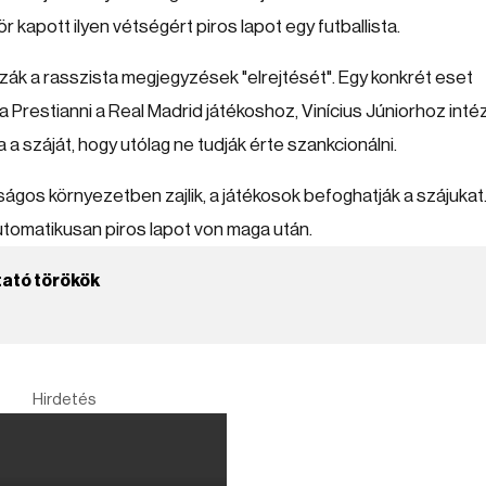
r kapott ilyen vétségért piros lapot egy futballista.
ák a rasszista megjegyzések "elrejtését". Egy konkrét eset
a Prestianni a Real Madrid játékoshoz, Vinícius Júniorhoz intéz
a száját, hogy utólag ne tudják érte szankcionálni.
ágos környezetben zajlik, a játékosok befoghatják a szájukat
 automatikusan piros lapot von maga után.
ltató törökök
Hirdetés