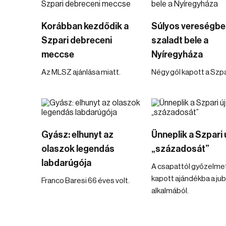
Korábban kezdődik a
Súlyos vereségbe
Szpari debreceni
szaladt bele a
meccse
Nyíregyháza
Az MLSZ ajánlása miatt.
Négy gól kapott a Szpa
Gyász: elhunyt az
Ünneplik a Szpari 
olaszok legendás
„századosát”
labdarúgója
A csapattól győzelme
kapott ajándékba a ju
Franco Baresi 66 éves volt.
alkalmából.