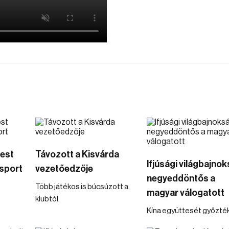
mest
Távozott a Kisvárda
Ifjúsági világbajnok
sport
vezetőedzője
negyeddöntős a
Több játékos is búcsúzott a
magyar válogatott
klubtól.
Kína együttesét győzték 