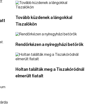
Tovább küzdenek a lángokkal
att
Tiszalökön
t.
Rendőrkézen a nyíregyházi betörők
Holtan találták meg a Tiszakóródnál
elmerült fiatalt
leum