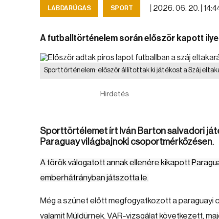
|
2026. 06. 20. | 14:4
LABDARÚGÁS
SPORT
A futballtörténelem során először kapott ilyen
Sporttörténelem: először állítottak ki játékost a Száj elta
Hirdetés
Sporttörtélemet írt Iván Barton salvadori j
Paraguay világbajnoki csoportmérkőzésen.
A török válogatott annak ellenére kikapott Paragua
emberhátrányban játszotta le.
Még a szünet előtt megfogyatkozott a paraguayi csa
valamit Müldürnek, VAR-vizsgálat következett, majd