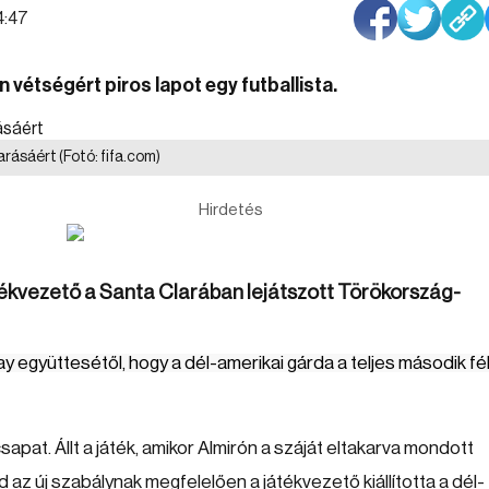
4:47
 vétségért piros lapot egy futballista.
karásáért
(Fotó: fifa.com)
Hirdetés
átékvezető a Santa Clarában lejátszott Törökország-
y együttesétől, hogy a dél-amerikai gárda a teljes második fé
pat. Állt a játék, amikor Almirón a száját eltakarva mondott
 az új szabálynak megfelelően a játékvezető kiállította a dél-