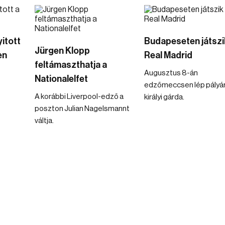
itott
Budapeseten játszi
Jürgen Klopp
en
Real Madrid
feltámaszthatja a
Augusztus 8-án
Nationalelfet
edzőmeccsen lép pályár
A korábbi Liverpool-edző a
királyi gárda.
poszton Julian Nagelsmannt
váltja.