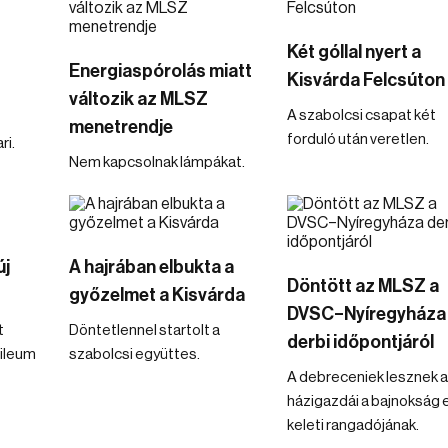
Két góllal nyert a
Energiaspórolás miatt
Kisvárda Felcsúton
változik az MLSZ
A szabolcsi csapat két
menetrendje
forduló után veretlen.
ri.
Nem kapcsolnak lámpákat.
új
A hajrában elbukta a
Döntött az MLSZ a
győzelmet a Kisvárda
DVSC–Nyíregyháza
t
Döntetlennel startolt a
derbi időpontjáról
bileum
szabolcsi együttes.
A debreceniek lesznek a
házigazdái a bajnokság 
keleti rangadójának.