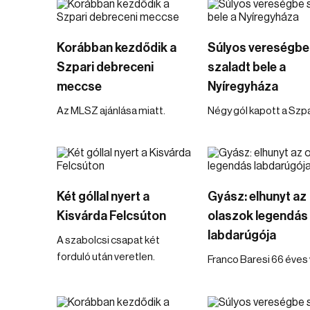
Korábban kezdődik a
Súlyos vereségbe
Szpari debreceni
szaladt bele a
meccse
Nyíregyháza
Az MLSZ ajánlása miatt.
Négy gól kapott a Szpa
Két góllal nyert a
Gyász: elhunyt az
Kisvárda Felcsúton
olaszok legendás
labdarúgója
A szabolcsi csapat két
forduló után veretlen.
Franco Baresi 66 éves 