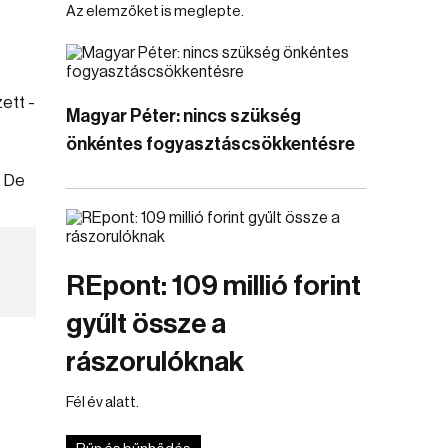
Az elemzőket is meglepte.
ett -
Magyar Péter: nincs szükség
önkéntes fogyasztáscsökkentésre
. De
REpont: 109 millió forint
gyűlt össze a
rászorulóknak
Fél év alatt.