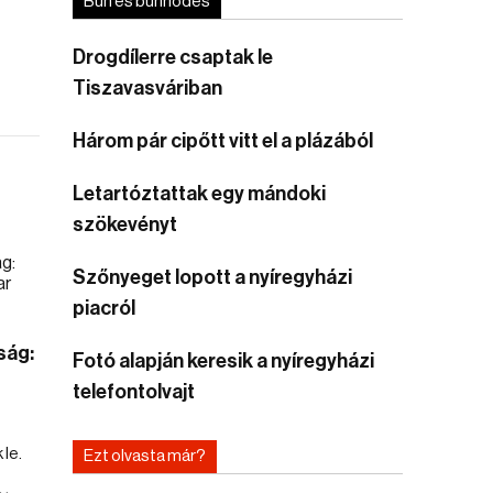
Bűn és bűnhődés
Drogdílerre csaptak le
Tiszavasváriban
Három pár cipőtt vitt el a plázából
Letartóztattak egy mándoki
szökevényt
Szőnyeget lopott a nyíregyházi
piacról
ság:
Fotó alapján keresik a nyíregyházi
telefontolvajt
le.
Ezt olvasta már?