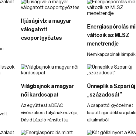
Ifjúsági vb: a magyar
Energiaspórolás mi
válogatott
változik az MLSZ
csoportgyőztes
menetrendje
ri.
Nem kapcsolnak lámpáka
Világbajnok a magyar
Ünneplik a Szpari új
női kardcsapat
„századosát”
Az együttest a DEAC
A csapattól győzelmet
vívószakosztályának edzője,
kapott ajándékba a jubi
volt.
Dávid László irányította.
alkalmából.