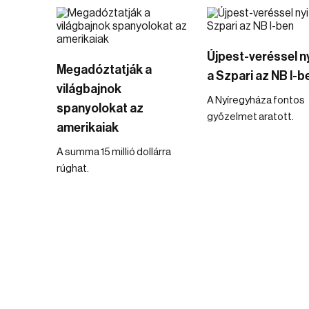
Újpest-veréssel ny
Megadóztatják a
a Szpari az NB I-b
világbajnok
A Nyíregyháza fontos
spanyolokat az
győzelmet aratott.
amerikaiak
A summa 15 millió dollárra
rúghat.