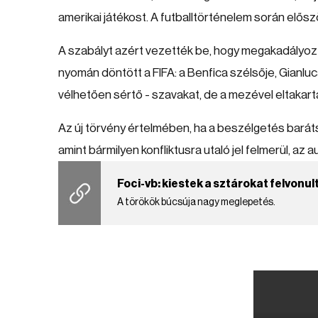
amerikai játékost. A futballtörténelem során előszö
A szabályt azért vezették be, hogy megakadályozz
nyomán döntött a FIFA: a Benfica szélsője, Gianluc
vélhetően sértő - szavakat, de a mezével eltakarta 
Az új törvény értelmében, ha a beszélgetés baráts
amint bármilyen konfliktusra utaló jel felmerül, az
Foci-vb: kiestek a sztárokat felvonu
A törökök búcsúja nagy meglepetés.