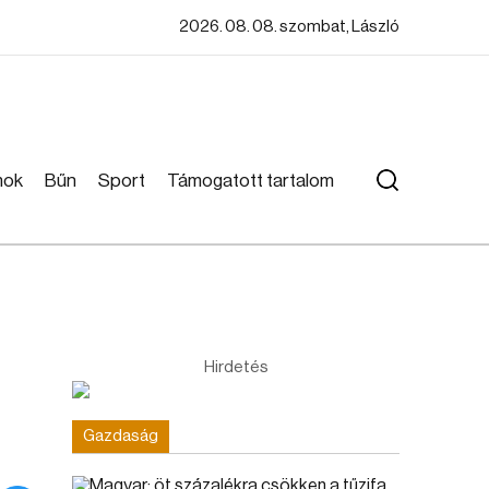
2026. 08. 08. szombat, László
mok
Bűn
Sport
Támogatott tartalom
Hirdetés
Gazdaság