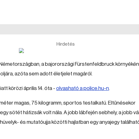
Hirdetés
aki Németországban, a bajorországi Fürstenfeldbruck környékén
toljára, azóta sem adott életjelet magáról.
tt körözi április 14. óta -
olvasható a police.hu-n
.
méter magas, 75 kilogramm, sportos testalkatú. Eltűnésekor
gy sötét hátizsák volt nála. A jobb lábfején sebhely, a jobb vá
hüvelyk- és mutatóujja közötti hajlatban egy anyajegy található