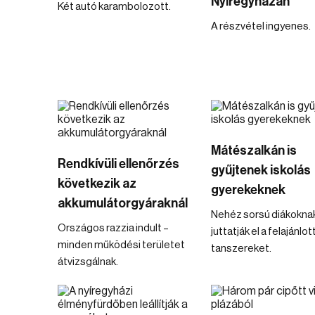
Nyíregyházán
Két autó karambolozott.
A részvétel ingyenes.
Mátészalkán is
Rendkívüli ellenőrzés
gyűjtenek iskolás
következik az
gyerekeknek
akkumulátorgyáraknál
Nehéz sorsú diákokna
Országos razzia indult –
juttatják el a felajánlot
minden működési területet
tanszereket.
átvizsgálnak.