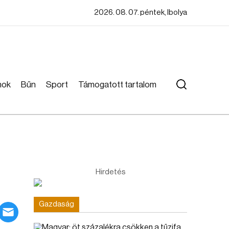
2026. 08. 07. péntek, Ibolya
mok
Bűn
Sport
Támogatott tartalom
Hirdetés
Gazdaság