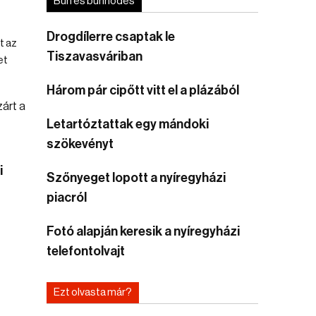
Bűn és bűnhődés
Drogdílerre csaptak le
t az
Tiszavasváriban
et
Három pár cipőtt vitt el a plázából
Letartóztattak egy mándoki
szökevényt
i
Szőnyeget lopott a nyíregyházi
piacról
Fotó alapján keresik a nyíregyházi
telefontolvajt
Ezt olvasta már?