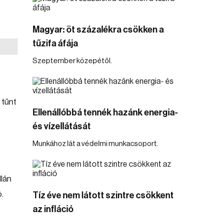
Magyar: öt százalékra csökken a
tűzifa áfája
Szeptember közepétől.
 tűnt
Ellenállóbbá tennék hazánk energia-
és vízellátását
Munkához lát a védelmi munkacsoport.
llán
.
Tíz éve nem látott szintre csökkent
az infláció