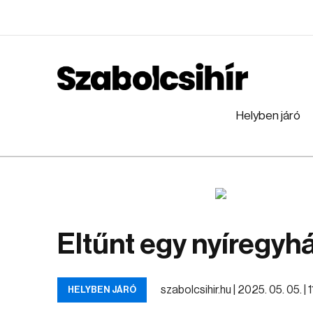
Helyben járó
Eltűnt egy nyíregyh
szabolcsihir.hu |
2025. 05. 05. | 1
HELYBEN JÁRÓ