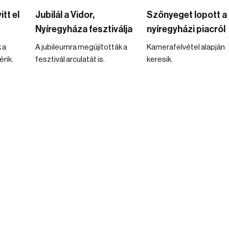
tt el
Jubilál a Vidor,
Szőnyeget lopott a
Nyíregyháza fesztiválja
nyíregyházi piacról
 a
A jubileumra megújították a
Kamerafelvétel alapján
rik.
fesztivál arculatát is.
keresik.