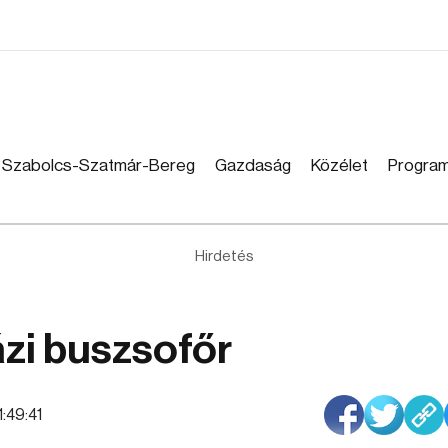
Szabolcs-Szatmár-Bereg
Gazdaság
Közélet
Progra
Hirdetés
ázi buszsofőr
1:49:41