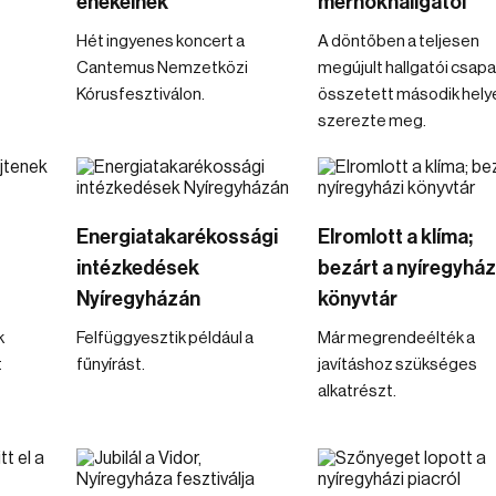
énekelnek
mérnökhallgatói
Hét ingyenes koncert a
A döntőben a teljesen
Cantemus Nemzetközi
megújult hallgatói csapa
Kórusfesztiválon.
összetett második hely
szerezte meg.
Energiatakarékossági
Elromlott a klíma;
intézkedések
bezárt a nyíregyház
Nyíregyházán
könyvtár
k
Felfüggyesztik például a
Már megrendeélték a
t
fűnyírást.
javításhoz szükséges
alkatrészt.