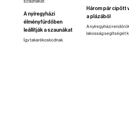
Három pár cipőtt vi
A nyíregyházi
a plázából
élményfürdőben
A nyíregyházi rendőrök
leállítják a szaunákat
lakosság segítségét ké
Így takarékoskodnak.