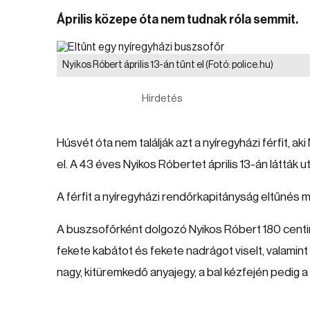
Április közepe óta nem tudnak róla semmit.
Nyikos Róbert április 13-án tűnt el
(Fotó: police.hu)
Hirdetés
Húsvét óta nem találják azt a nyíregyházi férfit, 
el. A 43 éves Nyikos Róbertet április 13-án látták u
A férfit a nyíregyházi rendőrkapitányság eltűnés mia
A buszsofőrként dolgozó Nyikos Róbert 180 centi
fekete kabátot és fekete nadrágot viselt, valamint e
nagy, kitüremkedő anyajegy, a bal kézfején pedig a 