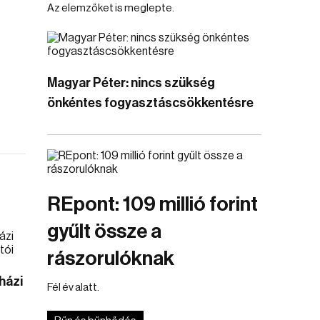
Az elemzőket is meglepte.
Magyar Péter: nincs szükség
önkéntes fogyasztáscsökkentésre
REpont: 109 millió forint
gyűlt össze a
rászorulóknak
házi
Fél év alatt.