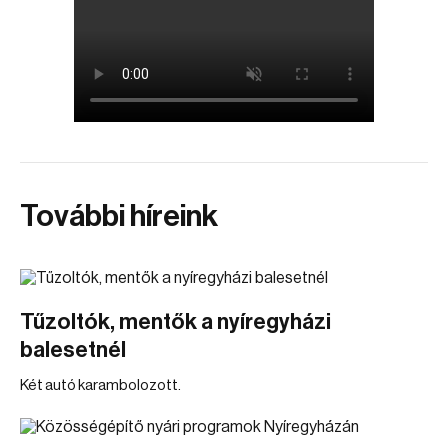
További híreink
Tűzoltók, mentők a nyíregyházi
balesetnél
Két autó karambolozott.