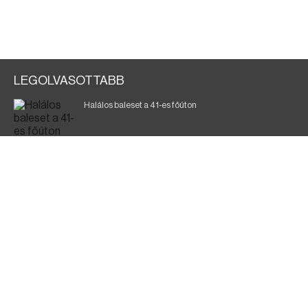
LEGOLVASOTTABB
Halálos baleset a 41-es főúton
Gyász: elhunyt az olaszok legendás labdarúgója
Magyar Péter: ülésezett a Kormányzati Védelmi
Munkacsoport
Fák égnek Tyukod és Nagyecsed között