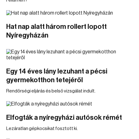
Felismeri?
Hat nap alatt három rollert lopott
Nyíregyházán
Egy 14 éves lány lezuhant a pécsi
gyermekotthon tetejéről
Rendőrségi eljárás és belső vizsgálat indult.
Elfogták a nyíregyházi autósok rémét
Lezáratlan gépkocsikat fosztott ki.