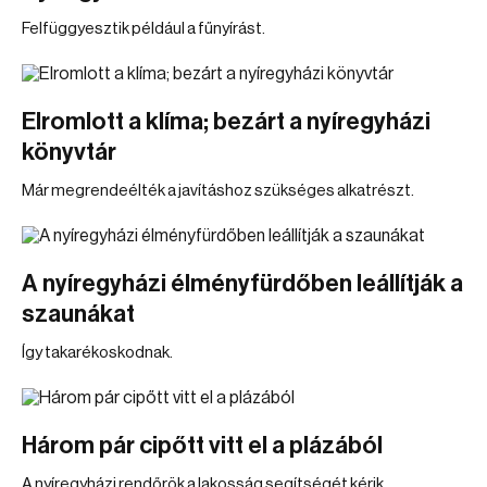
Felfüggyesztik például a fűnyírást.
Elromlott a klíma; bezárt a nyíregyházi
könyvtár
Már megrendeélték a javításhoz szükséges alkatrészt.
A nyíregyházi élményfürdőben leállítják a
szaunákat
Így takarékoskodnak.
Három pár cipőtt vitt el a plázából
A nyíregyházi rendőrök a lakosság segítségét kérik.