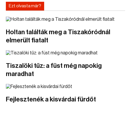
Ezt olvasta már?
Holtan találták meg a Tiszakóródnál
elmerült fiatalt
Tiszalöki tűz: a füst még napokig
maradhat
Fejlesztenék a kisvárdai fürdőt