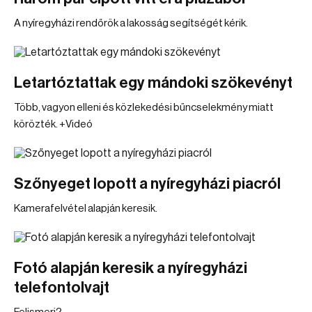
A nyíregyházi rendőrök a lakosság segítségét kérik.
Letartóztattak egy mándoki szökevényt
Több, vagyon elleni és közlekedési bűncselekmény miatt
körözték. +Videó
Szőnyeget lopott a nyíregyházi piacról
Kamerafelvétel alapján keresik.
Fotó alapján keresik a nyíregyházi
telefontolvajt