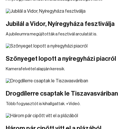
Jubilál a Vidor, Nyíregyháza fesztiválja
A jubileumra megújították a fesztivál arculatát is.
Szőnyeget lopott a nyíregyházi piacról
Kamerafelvétel alapján keresik.
Drogdílerre csaptak le Tiszavasváriban
Több fogyasztót is kihallgattak. +Videó.
Három pár cipőtt vitt el a plázából