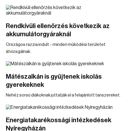
Rendkívüli ellenőrzés következik az
akkumulátorgyáraknál
Országos razzia indult – minden működési területet
átvizsgálnak.
Mátészalkán is gyűjtenek iskolás
gyerekeknek
Nehéz sorsú diákoknak juttatják el a felajánlott tanszereket.
Energiatakarékossági intézkedések
Nyíregyházán