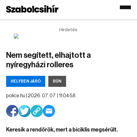
Hirdetés
Nem segített, elhajtott a
nyíregyházi rolleres
HELYBEN JÁRÓ
BŰN
police.hu |
2026. 07. 07. | 11:04:58
Keresik a rendőrök, mert a biciklis megsérült.