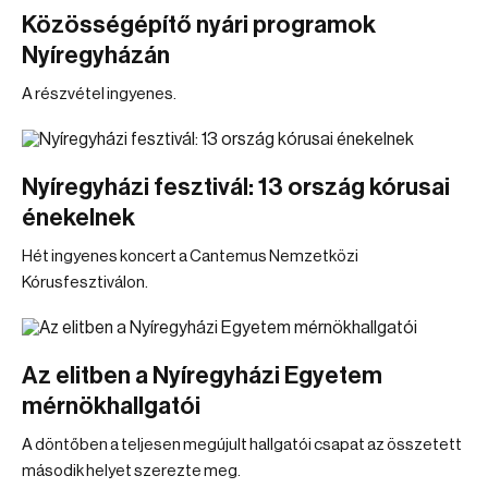
Közösségépítő nyári programok
Nyíregyházán
A részvétel ingyenes.
Nyíregyházi fesztivál: 13 ország kórusai
énekelnek
Hét ingyenes koncert a Cantemus Nemzetközi
Kórusfesztiválon.
Az elitben a Nyíregyházi Egyetem
mérnökhallgatói
A döntőben a teljesen megújult hallgatói csapat az összetett
második helyet szerezte meg.