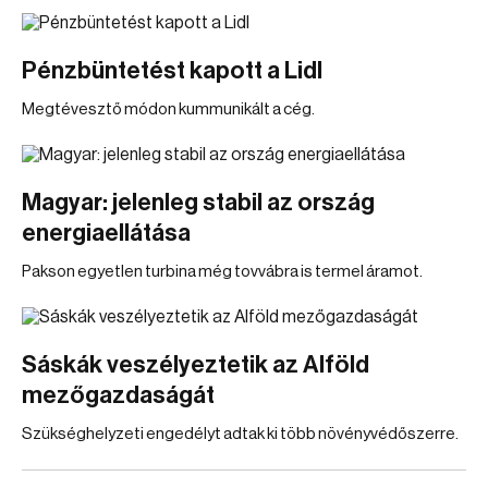
Pénzbüntetést kapott a Lidl
Megtévesztő módon kummunikált a cég.
Magyar: jelenleg stabil az ország
energiaellátása
Pakson egyetlen turbina még tovvábra is termel áramot.
Sáskák veszélyeztetik az Alföld
mezőgazdaságát
Szükséghelyzeti engedélyt adtak ki több növényvédőszerre.