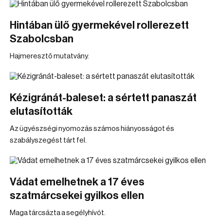
Hintában ülő gyermekével rollerezett
Szabolcsban
Hajmeresztő mutatvány.
Kézigránát-baleset: a sértett panaszát
elutasították
Az ügyészségi nyomozás számos hiányosságot és
szabályszegést tárt fel.
Vádat emelhetnek a 17 éves
szatmárcsekei gyilkos ellen
Maga tárcsázta a segélyhívót.