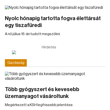
Nyolc hónapig tartotta fogva élettársát
egy tiszafüredi
A nő július 16-án tudott megszökni.
Hirdetés
Gazdaság
Több gyógyszert és kevesebb
üzemanyagot vásároltunk
Megérkezett a KSH legfrissebb jelentése.