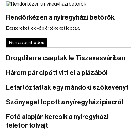
Rendőrkézen a nyíregyházi betörők
Ékszereket, egyéb értékeket loptak.
Bűn és bűnhődés
Drogdílerre csaptak le Tiszavasváriban
Három pár cipőtt vitt el a plázából
Letartóztattak egy mándoki szökevényt
Szőnyeget lopott a nyíregyházi piacról
Fotó alapján keresik a nyíregyházi
telefontolvajt