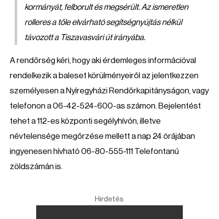
kormányát, felborult és megsérült. Az ismeretlen
rolleres a tőle elvárható segítségnyújtás nélkül
távozott a Tiszavasvári út irányába.
A rendőrség kéri, hogy aki érdemleges információval
rendelkezik a baleset körülményeiről az jelentkezzen
személyesen a Nyíregyházi Rendőrkapitányságon, vagy
telefonon a 06-42-524-600-as számon. Bejelentést
tehet a 112-es központi segélyhívón, illetve
névtelensége megőrzése mellett a nap 24 órájában
ingyenesen hívható 06-80-555-111 Telefontanú
zöldszámán is.
Hirdetés