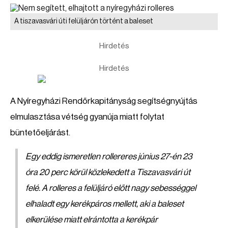
A tiszavasvári úti felüljárón történt a baleset
Hirdetés
Hirdetés
A Nyíregyházi Rendőrkapitányság segítségnyújtás
elmulasztása vétség gyanúja miatt folytat
büntetőeljárást.
Egy eddig ismeretlen rollereres június 27-én 23
óra 20 perc körül közlekedett a Tiszavasvári út
felé. A rolleres a felüljáró előtt nagy sebességgel
elhaladt egy kerékpáros mellett, aki a baleset
elkerülése miatt elrántotta a kerékpár