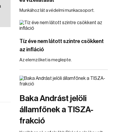
és vízellátását
a
Munkához lát a védelmi munkacsoport.
Tíz éve nem látott szintre csökkent
az infláció
Az elemzőket is meglepte.
Baka Andrást jelöli
államfőnek a TISZA-
frakció