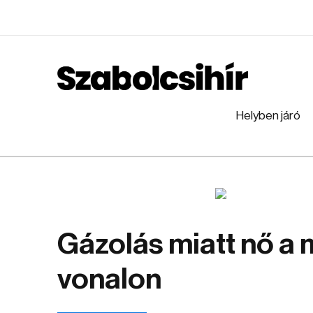
Helyben járó
Gázolás miatt nő a 
vonalon