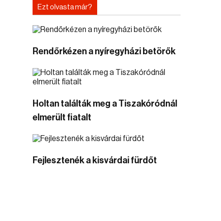
Ezt olvasta már?
Rendőrkézen a nyíregyházi betörők
Holtan találták meg a Tiszakóródnál
elmerült fiatalt
Fejlesztenék a kisvárdai fürdőt