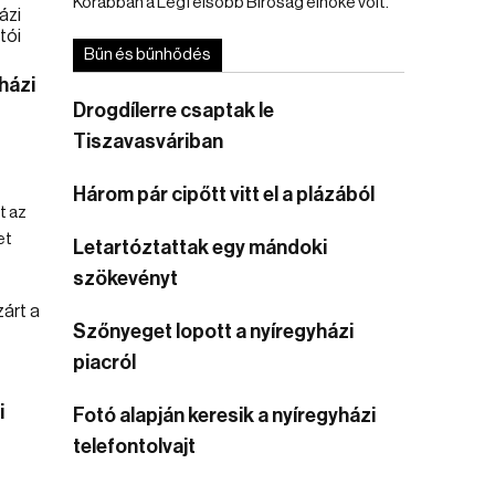
Korábban a Legfelsőbb Bíróság elnöke volt.
Bűn és bűnhődés
házi
Drogdílerre csaptak le
Tiszavasváriban
Három pár cipőtt vitt el a plázából
t az
et
Letartóztattak egy mándoki
szökevényt
Szőnyeget lopott a nyíregyházi
piacról
i
Fotó alapján keresik a nyíregyházi
telefontolvajt