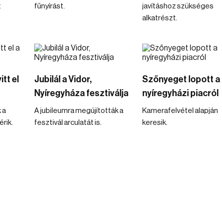
t
fűnyírást.
javításhoz szükséges
alkatrészt.
tt el
Jubilál a Vidor,
Szőnyeget lopott a
Nyíregyháza fesztiválja
nyíregyházi piacról
 a
A jubileumra megújították a
Kamerafelvétel alapján
rik.
fesztivál arculatát is.
keresik.