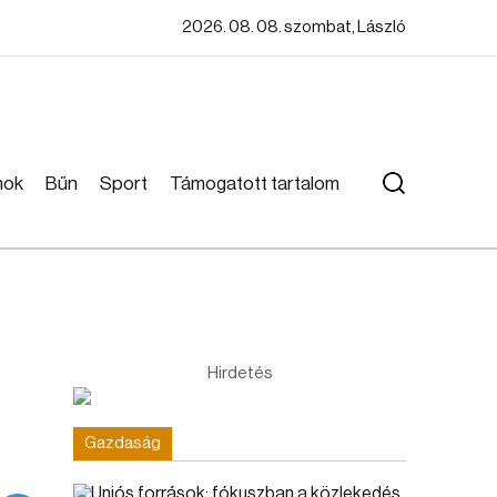
2026. 08. 08. szombat, László
mok
Bűn
Sport
Támogatott tartalom
Hirdetés
Gazdaság