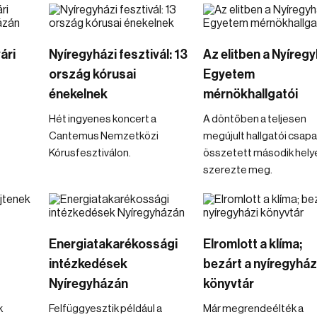
ári
Nyíregyházi fesztivál: 13
Az elitben a Nyíregy
ország kórusai
Egyetem
énekelnek
mérnökhallgatói
Hét ingyenes koncert a
A döntőben a teljesen
Cantemus Nemzetközi
megújult hallgatói csapa
Kórusfesztiválon.
összetett második hely
szerezte meg.
Energiatakarékossági
Elromlott a klíma;
intézkedések
bezárt a nyíregyház
Nyíregyházán
könyvtár
k
Felfüggyesztik például a
Már megrendeélték a