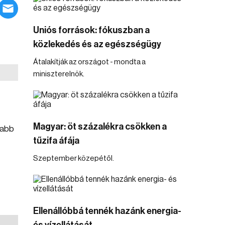
Uniós források: fókuszban a
közlekedés és az egészségügy
Átalakítják az országot - mondta a
miniszterelnök.
Magyar: öt százalékra csökken a
zabb
tűzifa áfája
Szeptember közepétől.
Ellenállóbbá tennék hazánk energia-