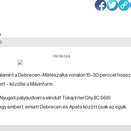
k)
Hirdetés
 valamint a Debrecen–Mátészalka vonalon 15-30 perccel hoss
att – közölte a Mávinform.
Nyugati pályaudvarra elindult Tokaj InterCity (IC 568)
t egy embert, emiatt Debrecen és Apafa között csak az egyik