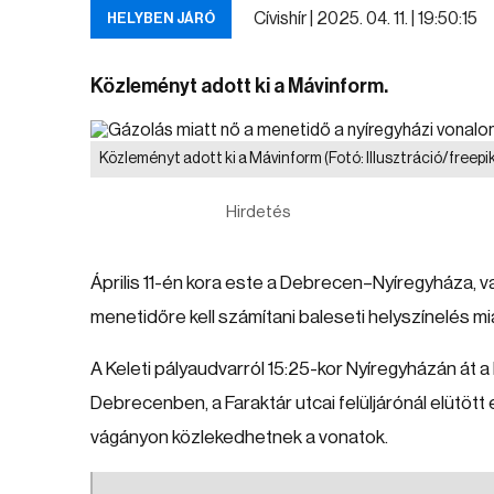
Cívishír |
2025. 04. 11. | 19:50:15
HELYBEN JÁRÓ
Közleményt adott ki a Mávinform.
Közleményt adott ki a Mávinform
(Fotó: Illusztráció/freepi
Hirdetés
Április 11-én kora este a Debrecen–Nyíregyháza,
menetidőre kell számítani baleseti helyszínelés mi
A Keleti pályaudvarról 15:25-kor Nyíregyházán át a 
Debrecenben, a Faraktár utcai felüljárónál elütöt
vágányon közlekedhetnek a vonatok.