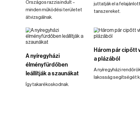
Országos razzia indult –
juttatják el a felajánlot
minden működési területet
tanszereket.
átvizsgálnak.
Három pár cipőtt vi
A nyíregyházi
a plázából
élményfürdőben
A nyíregyházi rendőrök
leállítják a szaunákat
lakosság segítségét ké
Így takarékoskodnak.