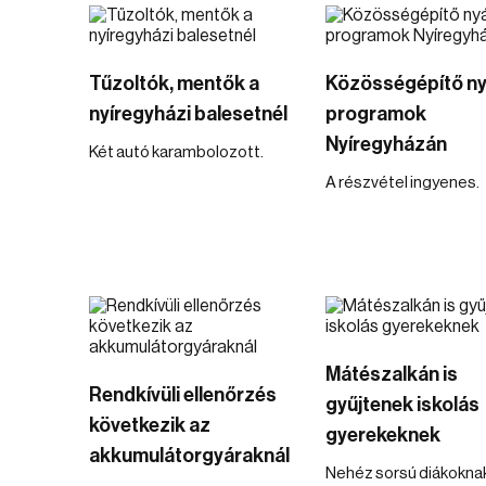
Tűzoltók, mentők a
Közösségépítő ny
nyíregyházi balesetnél
programok
Nyíregyházán
Két autó karambolozott.
A részvétel ingyenes.
Mátészalkán is
Rendkívüli ellenőrzés
gyűjtenek iskolás
következik az
gyerekeknek
akkumulátorgyáraknál
Nehéz sorsú diákokna