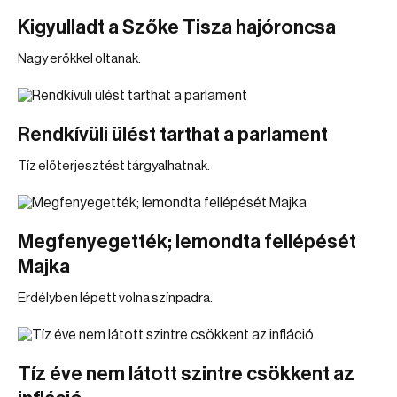
Kigyulladt a Szőke Tisza hajóroncsa
Nagy erőkkel oltanak.
Rendkívüli ülést tarthat a parlament
Tíz előterjesztést tárgyalhatnak.
Megfenyegették; lemondta fellépését
Majka
Erdélyben lépett volna színpadra.
Tíz éve nem látott szintre csökkent az