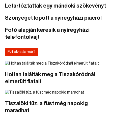
Letartóztattak egy mándoki szökevényt
Szőnyeget lopott a nyíregyházi piacról
Fotó alapján keresik a nyíregyházi
telefontolvajt
Ezt olvasta már?
Holtan találták meg a Tiszakóródnál
elmerült fiatalt
Tiszalöki tűz: a füst még napokig
maradhat