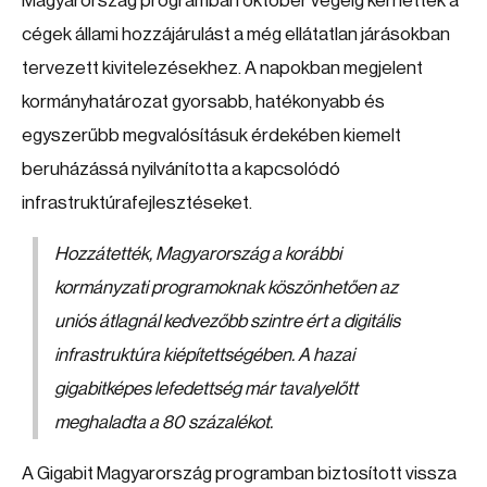
Magyarország programban október végéig kérhettek a
cégek állami hozzájárulást a még ellátatlan járásokban
tervezett kivitelezésekhez. A napokban megjelent
kormányhatározat gyorsabb, hatékonyabb és
egyszerűbb megvalósításuk érdekében kiemelt
beruházássá nyilvánította a kapcsolódó
infrastruktúrafejlesztéseket.
Hozzátették, Magyarország a korábbi
kormányzati programoknak köszönhetően az
uniós átlagnál kedvezőbb szintre ért a digitális
infrastruktúra kiépítettségében. A hazai
gigabitképes lefedettség már tavalyelőtt
meghaladta a 80 százalékot.
A Gigabit Magyarország programban biztosított vissza