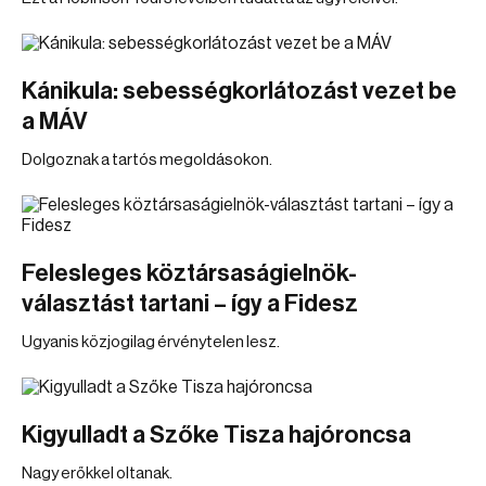
Kánikula: sebességkorlátozást vezet be
a MÁV
Dolgoznak a tartós megoldásokon.
Felesleges köztársaságielnök-
választást tartani – így a Fidesz
Ugyanis közjogilag érvénytelen lesz.
Kigyulladt a Szőke Tisza hajóroncsa
Nagy erőkkel oltanak.