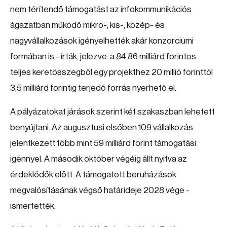
nem térítendő támogatást az infokommunikációs
ágazatban működő mikro-, kis-, közép- és
nagyvállalkozások igényelhették akár konzorciumi
formában is - írták, jelezve: a 84,86 milliárd forintos
teljes keretösszegből egy projekthez 20 millió forinttól
3,5 milliárd forintig terjedő forrás nyerhető el.
A pályázatokat járások szerint két szakaszban lehetett
benyújtani. Az augusztusi elsőben 109 vállalkozás
jelentkezett több mint 59 milliárd forint támogatási
igénnyel. A második október végéig állt nyitva az
érdeklődők előtt. A támogatott beruházások
megvalósításának végső határideje 2028 vége -
ismertették.