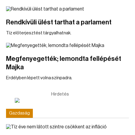
Rendkívüli ülést tarthat a parlament
Tíz előterjesztést tárgyalhatnak.
Megfenyegették; lemondta fellépését
Majka
Erdélyben lépett volna színpadra.
Hirdetés
Gazdaság