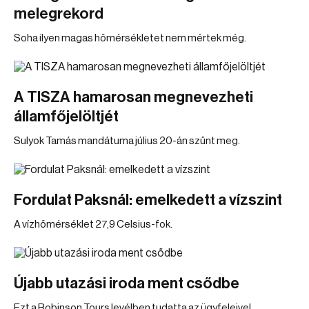
melegrekord
Soha ilyen magas hőmérsékletet nem mértek még.
A TISZA hamarosan megnevezheti
államfőjelöltjét
Sulyok Tamás mandátuma július 20-án szűnt meg.
Fordulat Paksnál: emelkedett a vízszint
A vízhőmérséklet 27,9 Celsius-fok.
Újabb utazási iroda ment csődbe
Ezt a Robinson Tours levélben tudatta az ügyfeleivel.