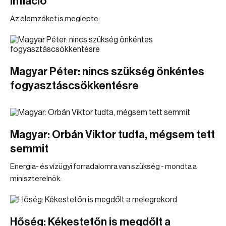
infláció
Az elemzőket is meglepte.
Magyar Péter: nincs szükség önkéntes
fogyasztáscsökkentésre
Magyar: Orbán Viktor tudta, mégsem tett
semmit
Energia- és vízügyi forradalomra van szükség - mondta a
miniszterelnök.
Hőség: Kékestetőn is megdőlt a