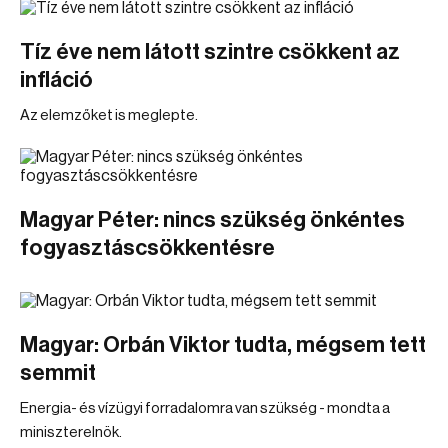
Tíz éve nem látott szintre csökkent az
infláció
Az elemzőket is meglepte.
Magyar Péter: nincs szükség önkéntes
fogyasztáscsökkentésre
Magyar: Orbán Viktor tudta, mégsem tett
semmit
Energia- és vízügyi forradalomra van szükség - mondta a
miniszterelnök.