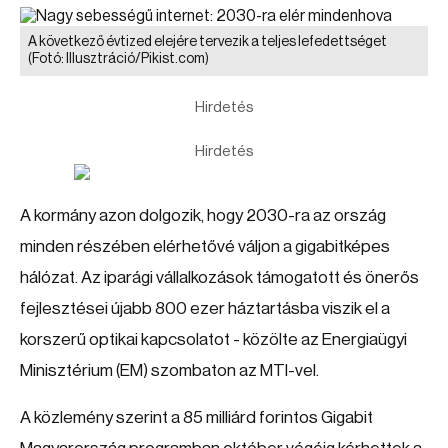
A következő évtized elejére tervezik a teljes lefedettséget
(Fotó: Illusztráció/Pikist.com)
Hirdetés
Hirdetés
A kormány azon dolgozik, hogy 2030-ra az ország
minden részében elérhetővé váljon a gigabitképes
hálózat. Az iparági vállalkozások támogatott és önerős
fejlesztései újabb 800 ezer háztartásba viszik el a
korszerű optikai kapcsolatot - közölte az Energiaügyi
Minisztérium (EM) szombaton az MTI-vel.
A közlemény szerint a 85 milliárd forintos Gigabit