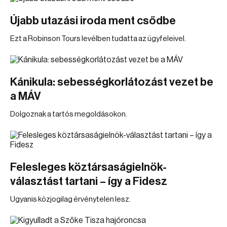
Újabb utazási iroda ment csődbe
Ezt a Robinson Tours levélben tudatta az ügyfeleivel.
Kánikula: sebességkorlátozást vezet be
a MÁV
Dolgoznak a tartós megoldásokon.
Felesleges köztársaságielnök-
választást tartani – így a Fidesz
Ugyanis közjogilag érvénytelen lesz.