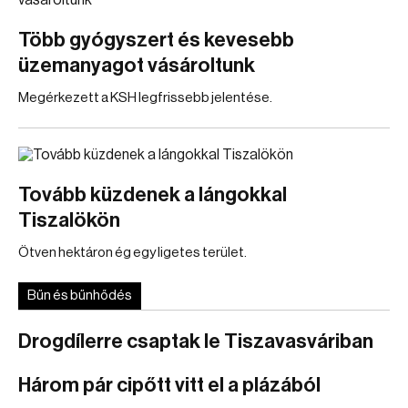
Több gyógyszert és kevesebb
üzemanyagot vásároltunk
Megérkezett a KSH legfrissebb jelentése.
Tovább küzdenek a lángokkal
Tiszalökön
Ötven hektáron ég egy ligetes terület.
Bűn és bűnhődés
Drogdílerre csaptak le Tiszavasváriban
Három pár cipőtt vitt el a plázából