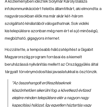
A közleményben idézték Solymár Károly Balázs
infokommunikációért felelős államtitkárt, aki elmondta: a
nagyvárosokban élők ma már akár két-három
szolgáltató kínálatából válogathatnak. Sok vidéki
kistelepülésre azonban még nem ért el a jó minőségű,
megbízható, gigagyors internet.
Hozzátette, a tempósabb hálózatépítést a Gigabit
Magyarország program forrásai és a kiemelt
beruházássá nyilvánítás mellett az Országgyűlés által
tárgyalt törvénymódosítási javaslatukkal is ösztönzik.
"Az összehangolt erőfeszítéseknek
köszönhetően sikerülni fog: a következő évtized
elejére minden településre elér a nagyon nagy
kapacitású hálózat. Így egyetlen háztartás vagy