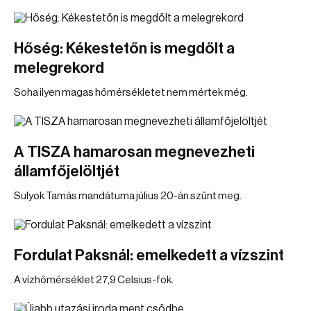
Hőség: Kékestetőn is megdőlt a
melegrekord
Soha ilyen magas hőmérsékletet nem mértek még.
A TISZA hamarosan megnevezheti
államfőjelöltjét
Sulyok Tamás mandátuma július 20-án szűnt meg.
Fordulat Paksnál: emelkedett a vízszint
A vízhőmérséklet 27,9 Celsius-fok.