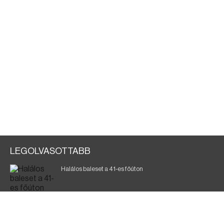
LEGOLVASOTTABB
Halálos baleset a 41-es főúton
Magyar Péter: ülésezett a Kormányzati Védelmi
Munkacsoport