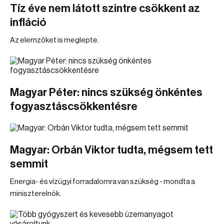
Tíz éve nem látott szintre csökkent az
infláció
Az elemzőket is meglepte.
Magyar Péter: nincs szükség önkéntes
fogyasztáscsökkentésre
Magyar: Orbán Viktor tudta, mégsem tett
semmit
Energia- és vízügyi forradalomra van szükség - mondta a
miniszterelnök.