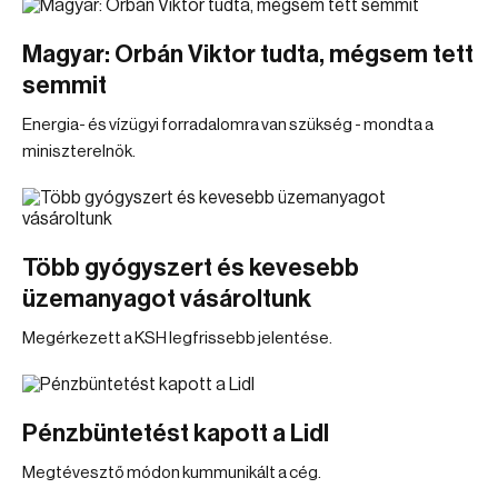
Magyar: Orbán Viktor tudta, mégsem tett
semmit
Energia- és vízügyi forradalomra van szükség - mondta a
miniszterelnök.
Több gyógyszert és kevesebb
üzemanyagot vásároltunk
Megérkezett a KSH legfrissebb jelentése.
Pénzbüntetést kapott a Lidl
Megtévesztő módon kummunikált a cég.