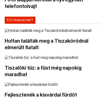
telefontolvajt
Ezt olvasta már?
Holtan találták meg a Tiszakóródnál
elmerült fiatalt
Tiszalöki tűz: a füst még napokig
maradhat
Fejlesztenék a kisvárdai fürdőt