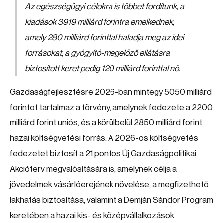
Az egészségügyi célokra is többet fordítunk, a
kiadások 3919 milliárd forintra emelkednek,
amely 280 milliárd forinttal haladja meg az idei
forrásokat, a gyógyító-megelőző ellátásra
biztosított keret pedig 120 milliárd forinttal nő.
Gazdaságfejlesztésre 2026-ban mintegy 5050 milliárd
forintot tartalmaz a törvény, amelynek fedezete a 2200
milliárd forint uniós, és a körülbelül 2850 milliárd forint
hazai költségvetési forrás. A 2026-os költségvetés
fedezetet biztosít a 21 pontos Új Gazdaságpolitikai
Akcióterv megvalósítására is, amelynek célja a
jövedelmek vásárlóerejének növelése, a megfizethető
lakhatás biztosítása, valamint a Demján Sándor Program
keretében a hazai kis- és középvállalkozások