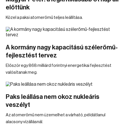
előttünk
Közel a paksi atomerőmű teljes leállítása.
A kormány nagy kapacitású szélerőmű-
fejlesztést tervez
Először egy 868 milliárd forintnyi energetikai fejlesztést
valósítanak meg.
Paks leállása nem okoz nukleáris
veszélyt
Az atomerőmű nem üzemelhet a várható, példátlanul
alacsony vízállásnál.