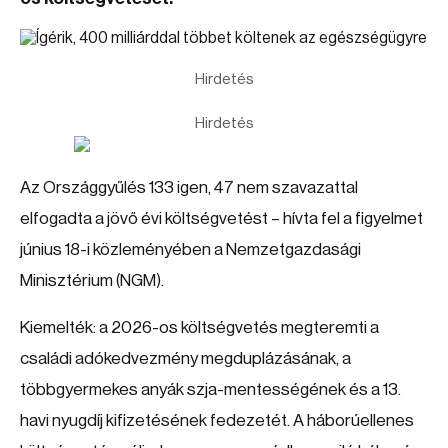
Hirdetés
Hirdetés
Az Országgyűlés 133 igen, 47 nem szavazattal
elfogadta a jövő évi költségvetést – hívta fel a figyelmet
június 18-i közleményében a Nemzetgazdasági
Minisztérium (NGM).
Kiemelték: a 2026-os költségvetés megteremti a
családi adókedvezmény megduplázásának, a
többgyermekes anyák szja-mentességének és a 13.
havi nyugdíj kifizetésének fedezetét. A háborúellenes