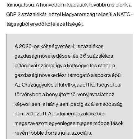
támogatása. A honvédelmi kiadások továbbra is elérik a
GDP 2 százalékát, ezzel Magyarország teljesíti a NATO-
tagságból eredő kötelezettségét.
A 2026-os költségvetés 4,1 százalékos
gazdasági növekedéssel és 3,6 százalékos
inflációval számol, így a költségvetés stabil, a
gazdasági növekedést támogató alapokra épül.
Az Országgyűlés által elfogadott költségvetési
törvényben a benyújtott törvényjavaslathoz
képest sem a hiány, sem pedig az államadósság
nem változott. A parlamenti szakaszban
megszavazott egyenlegsemleges módosítások
révén többletforrás jut a szociális,