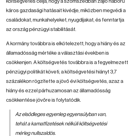
költségvetés célja, hogy a szomszédban zajló háború
káros gazdasági hatásait kivédje, miközben megvédi a
családokat, munkahelyeket, nyugdíjakat, és fenntartja
az ország pénzügyi stabilitását.
A kormány továbbra is elkötelezett, hogy a hiány és az
államadósság mértéke a választási években is
csökkenjen. A költségvetés továbbra is a fegyelmezett
pénzügyi politikát követi, a költségvetési hiányt 3,7
százalékon rögzítette a jövő évi költségvetés, azaz a
hiány és ezzel párhuzamosan az államadósság
csökkentése jövőre is folytatódik.
Az elsődleges egyenleg egyensúlyban van,
tehát a kamatfizetések nélküli költségvetési
mérleg nullszaldós.