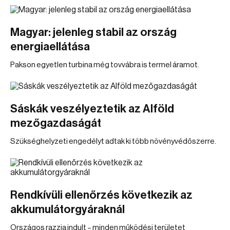
Magyar: jelenleg stabil az ország
energiaellátása
Pakson egyetlen turbina még tovvábra is termel áramot.
Sáskák veszélyeztetik az Alföld
mezőgazdaságát
Szükséghelyzeti engedélyt adtak ki több növényvédőszerre.
Rendkívüli ellenőrzés következik az
akkumulátorgyáraknál
Országos razzia indult – minden működési területet