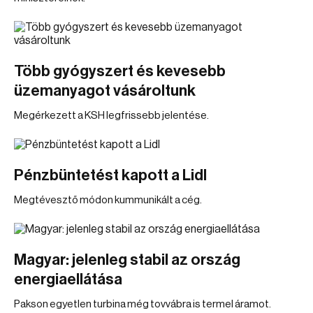
Több gyógyszert és kevesebb
üzemanyagot vásároltunk
Megérkezett a KSH legfrissebb jelentése.
Pénzbüntetést kapott a Lidl
Megtévesztő módon kummunikált a cég.
Magyar: jelenleg stabil az ország
energiaellátása
Pakson egyetlen turbina még tovvábra is termel áramot.