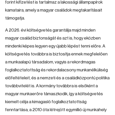
forint kifizetést is tartalmaz a lakossági állampapírok
kamataira, amely a magyar családok megtakarításait
támogatja.
A 2026. évi költségvetés garantálja majd minden
magyar család biztonságát és azt is, hogy eközben
mindenki képes legyen egy újabb lépést tenni előre. A
költségvetés továbbra is biztosítja ennek megfelelően
a munkaalapú társadalom, vagyis a rekordmagas
foglalkoztatottság és rekordalacsony munkanélküliség
előfeltételeit, és a nemzeti és a családközpontú politika
továbbvitelét is. A kormány továbbra is elsőként a
magyar munkaerőre támaszkodik, így a költségvetés
kiemelt célja a kimagasló foglalkoztatottság
fenntartása, a 2010 óta létrejött egymillió új munkahely