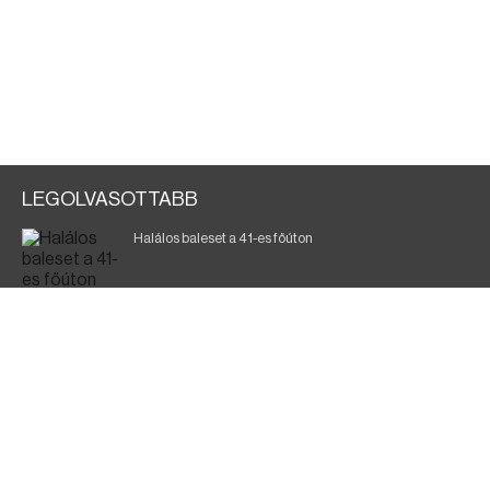
LEGOLVASOTTABB
Halálos baleset a 41-es főúton
Gyász: elhunyt az olaszok legendás labdarúgója
Magyar Péter: ülésezett a Kormányzati Védelmi
Munkacsoport