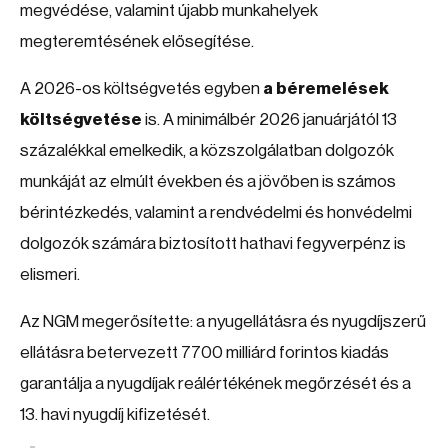
megvédése, valamint újabb munkahelyek
megteremtésének elősegítése.
A 2026-os költségvetés egyben
a béremelések
költségvetése
is. A minimálbér 2026 januárjától 13
százalékkal emelkedik, a közszolgálatban dolgozók
munkáját az elmúlt években és a jövőben is számos
bérintézkedés, valamint a rendvédelmi és honvédelmi
dolgozók számára biztosított hathavi fegyverpénz is
elismeri.
Az NGM megerősítette: a nyugellátásra és nyugdíjszerű
ellátásra betervezett 7700 milliárd forintos kiadás
garantálja a nyugdíjak reálértékének megőrzését és a
13. havi nyugdíj kifizetését.