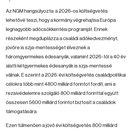
Az NGM hangsúlyozta: a 2026-os költségvetés
lehetővé teszi, hogy a kormány végrehajtsa Európa
legnagyobb adócsökkentési programját. Ennek
részeként megduplázza a családi adókedvezményt,
jövőre is szja-mentességet élveznek a
háromgyermekes édesanyák, valamint 2026-tól a 40 év
alatti kétgyermekes édesanyák is szja-mentessé
válnak. E szerint a 2026. évi költségvetés családpolitikai
célokra több mint 4800 milliárd forintot fordít, ami a
rezsivédelemre szolgáló 800 milliárd forinttal együtt
összesen 5600 milliárd forintot biztosít a családok
támogatására.
Ezen túlmenően a jövő évi költségvetés 800 milliárd