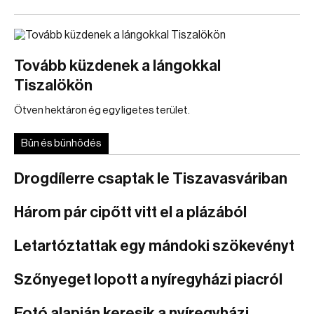
Tovább küzdenek a lángokkal
Tiszalökön
Ötven hektáron ég egy ligetes terület.
Bűn és bűnhődés
Drogdílerre csaptak le Tiszavasváriban
Három pár cipőtt vitt el a plázából
Letartóztattak egy mándoki szökevényt
Szőnyeget lopott a nyíregyházi piacról
Fotó alapján keresik a nyíregyházi