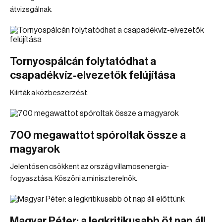
átvizsgálnak.
Tornyospálcán folytatódhat a
csapadékvíz-elvezetők felújítása
Kiírták a közbeszerzést.
700 megawattot spóroltak össze a
magyarok
Jelentősen csökkent az ország villamosenergia-
fogyasztása. Köszöni a miniszterelnök.
Magyar Péter: a legkritikusabb öt nap áll