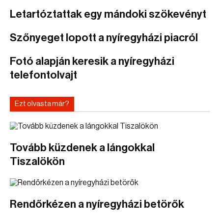
Letartóztattak egy mándoki szökevényt
Szőnyeget lopott a nyíregyházi piacról
Fotó alapján keresik a nyíregyházi
telefontolvajt
Ezt olvasta már?
Tovább küzdenek a lángokkal
Tiszalökön
Rendőrkézen a nyíregyházi betörők