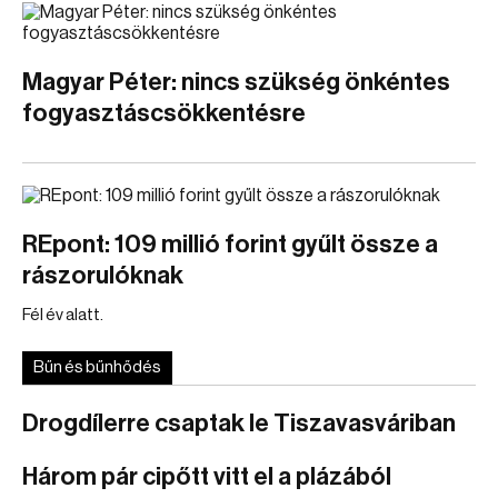
Magyar Péter: nincs szükség önkéntes
fogyasztáscsökkentésre
REpont: 109 millió forint gyűlt össze a
rászorulóknak
Fél év alatt.
Bűn és bűnhődés
Drogdílerre csaptak le Tiszavasváriban
Három pár cipőtt vitt el a plázából