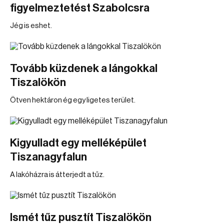
figyelmeztetést Szabolcsra
Jég is eshet.
Tovább küzdenek a lángokkal
Tiszalökön
Ötven hektáron ég egy ligetes terület.
Kigyulladt egy melléképület
Tiszanagyfalun
A lakóházra is átterjedt a tűz.
Ismét tűz pusztít Tiszalökön