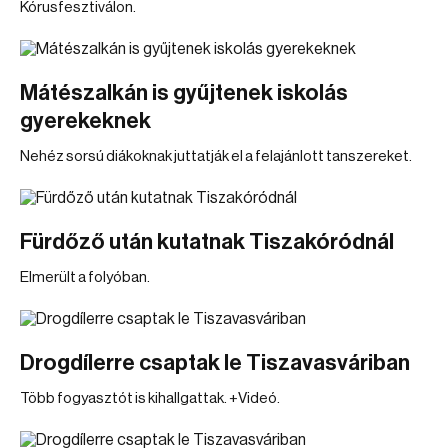
Kórusfesztiválon.
Mátészalkán is gyűjtenek iskolás
gyerekeknek
Nehéz sorsú diákoknak juttatják el a felajánlott tanszereket.
Fürdőző után kutatnak Tiszakóródnál
Elmerült a folyóban.
Drogdílerre csaptak le Tiszavasváriban
Több fogyasztót is kihallgattak. +Videó.