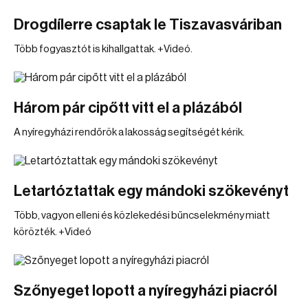
Drogdílerre csaptak le Tiszavasváriban
Több fogyasztót is kihallgattak. +Videó.
Három pár cipőtt vitt el a plázából
A nyíregyházi rendőrök a lakosság segítségét kérik.
Letartóztattak egy mándoki szökevényt
Több, vagyon elleni és közlekedési bűncselekmény miatt
körözték. +Videó
Szőnyeget lopott a nyíregyházi piacról