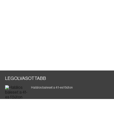
LEGOLVASOTTABB
Halálos baleset a 41-es főúton
Magyar Péter: ülésezett a Kormányzati Védelmi
Munkacsoport