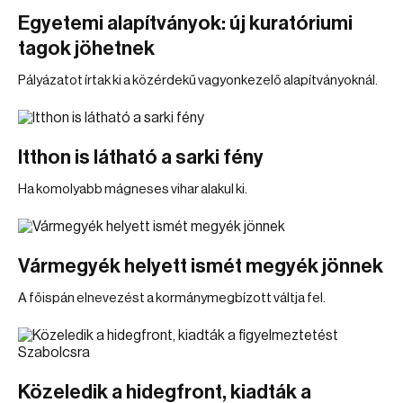
Egyetemi alapítványok: új kuratóriumi
tagok jöhetnek
Pályázatot írtak ki a közérdekű vagyonkezelő alapítványoknál.
Itthon is látható a sarki fény
Ha komolyabb mágneses vihar alakul ki.
Vármegyék helyett ismét megyék jönnek
A főispán elnevezést a kormánymegbízott váltja fel.
Közeledik a hidegfront, kiadták a