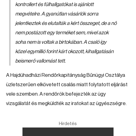
kontrollert és fülhallgatókat is ajánlott
megvételre. A gyanútlan vásárlók sorra
jelentkeztek és elutalták a kért összeget, de a nő
nem postázott egy terméket sem, mivel azok
soha nem is voltak a birtokában. A csaló így
közel egymillió forint kárt okozott, kihallgatásán
beismerő vallomást tett.
A Hajdúhadházi Rendőrkapitányság Bűnügyi Osztálya
üzletszerűen elkövetett csalás miatt folytatott eljárást
vele szemben. A rendőrök befejezték az ügy
vizsgálatát és megküldték az iratokat az ügyészségre.
Hirdetés