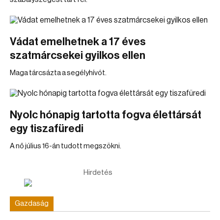
Vádat emelhetnek a 17 éves
szatmárcsekei gyilkos ellen
Maga tárcsázta a segélyhívót.
Nyolc hónapig tartotta fogva élettársát
egy tiszafüredi
A nő július 16-án tudott megszökni.
Hirdetés
Gazdaság