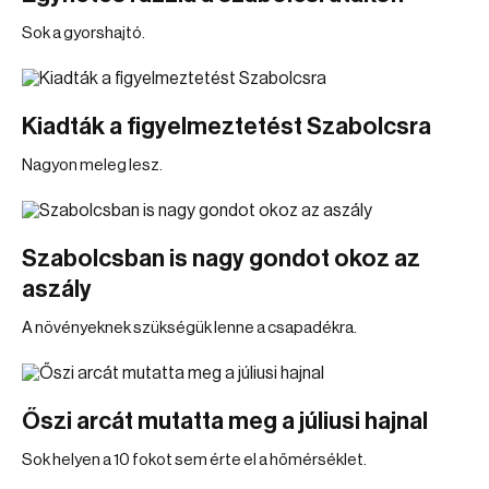
Sok a gyorshajtó.
Kiadták a figyelmeztetést Szabolcsra
Nagyon meleg lesz.
Szabolcsban is nagy gondot okoz az
aszály
A növényeknek szükségük lenne a csapadékra.
Őszi arcát mutatta meg a júliusi hajnal
Sok helyen a 10 fokot sem érte el a hőmérséklet.