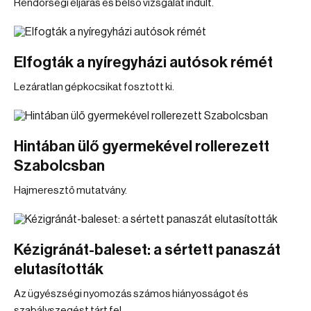
Rendőrségi eljárás és belső vizsgálat indult.
Elfogták a nyíregyházi autósok rémét
Lezáratlan gépkocsikat fosztott ki.
Hintában ülő gyermekével rollerezett
Szabolcsban
Hajmeresztő mutatvány.
Kézigránát-baleset: a sértett panaszát
elutasították
Az ügyészségi nyomozás számos hiányosságot és
szabályszegést tárt fel.