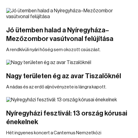
Jó ütemben halad a Nyíregyháza–
Mezőzombor vasútvonal felújítása
A rendkívüli nyári hőség sem okozott csúszást.
Nagy területen ég az avar Tiszalöknél
A nádas és az erdő aljnövényzete is lángra kapott.
Nyíregyházi fesztivál: 13 ország kórusai
énekelnek
Hét ingyenes koncert a Cantemus Nemzetközi