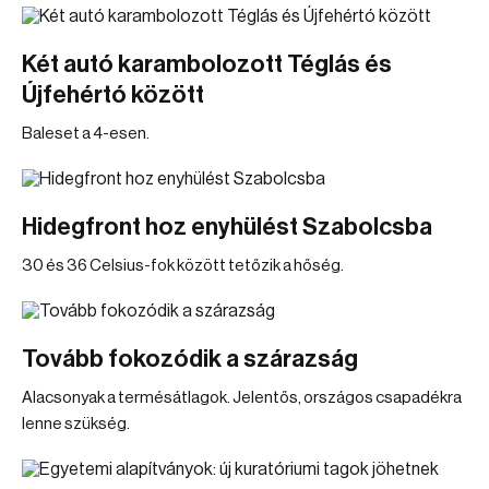
Két autó karambolozott Téglás és
Újfehértó között
Baleset a 4-esen.
Hidegfront hoz enyhülést Szabolcsba
30 és 36 Celsius-fok között tetőzik a hőség.
Tovább fokozódik a szárazság
Alacsonyak a termésátlagok. Jelentős, országos csapadékra
lenne szükség.