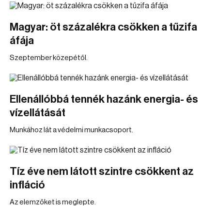
Magyar: öt százalékra csökken a tűzifa
áfája
Szeptember közepétől.
Ellenállóbbá tennék hazánk energia- és
vízellátását
Munkához lát a védelmi munkacsoport.
Tíz éve nem látott szintre csökkent az
infláció
Az elemzőket is meglepte.