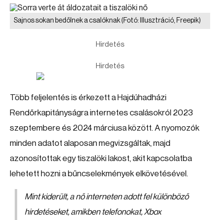
Sajnos sokan bedőlnek a csalóknak
(Fotó: Illusztráció, Freepik)
Hirdetés
Hirdetés
Több feljelentés is érkezett a Hajdúhadházi
Rendőrkapitányságra internetes csalásokról 2023
szeptembere és 2024 márciusa között. A nyomozók
minden adatot alaposan megvizsgáltak, majd
azonosítottak egy tiszalöki lakost, akit kapcsolatba
lehetett hozni a bűncselekmények elkövetésével.
Mint kiderült, a nő interneten adott fel különböző
hirdetéseket, amikben telefonokat, Xbox