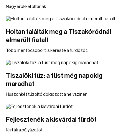
Nagy erőkkel oltanak.
Holtan találták meg a Tiszakóródnál
elmerült fiatalt
Több mentőcsoport is kereste a fürdőzőt.
Tiszalöki tűz: a füst még napokig
maradhat
Huszonkét tűzoltó dolgozott a helyszínen.
Fejlesztenék a kisvárdai fürdőt
Kiírták a pályázatot.