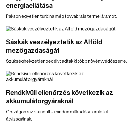
energiaellátása
Pakson egyetlen turbina még tovvábra is termel áramot.
Sáskák veszélyeztetik az Alföld
mezőgazdaságát
Szükséghelyzeti engedélyt adtak ki több növényvédőszerre.
Rendkívüli ellenőrzés következik az
akkumulátorgyáraknál
Országos razzia indult – minden működési területet
átvizsgálnak.