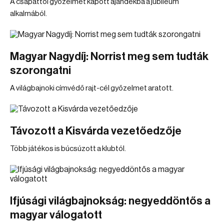
A csapattól győzelmet kapott ajándékba a jubileum
alkalmából.
Magyar Nagydíj: Norrist meg sem tudták
szorongatni
A világbajnoki címvédő rajt-cél győzelmet aratott.
Távozott a Kisvárda vezetőedzője
Több játékos is búcsúzott a klubtól.
Ifjúsági világbajnokság: negyeddöntős a
magyar válogatott