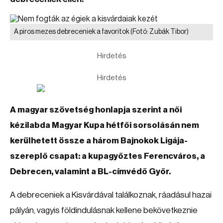
A piros mezes debreceniek a favoritok
(Fotó: Zubák Tibor)
Hirdetés
Hirdetés
A magyar szövetség honlapja szerint a női
kézilabda Magyar Kupa hétfői sorsolásán nem
kerülhetett össze a három Bajnokok Ligája-
szereplő csapat: a kupagyőztes Ferencváros, a
Debrecen, valamint a BL-címvédő Győr.
A debreceniek a Kisvárdával találkoznak, ráadásul hazai
pályán, vagyis földindulásnak kellene bekövetkeznie