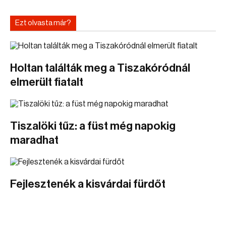
Ezt olvasta már?
Holtan találták meg a Tiszakóródnál
elmerült fiatalt
Tiszalöki tűz: a füst még napokig
maradhat
Fejlesztenék a kisvárdai fürdőt