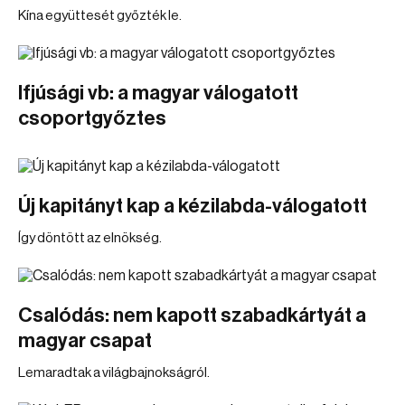
Kína együttesét győzték le.
Ifjúsági vb: a magyar válogatott
csoportgyőztes
Új kapitányt kap a kézilabda-válogatott
Így döntött az elnökség.
Csalódás: nem kapott szabadkártyát a
magyar csapat
Lemaradtak a világbajnokságról.