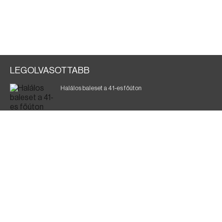
LEGOLVASOTTABB
Halálos baleset a 41-es főúton
Az ópályi lány elszökött a nevelőszülőtől
Gyász: elhunyt az olaszok legendás labdarúgója
Magyar Péter: ülésezett a Kormányzati Védelmi