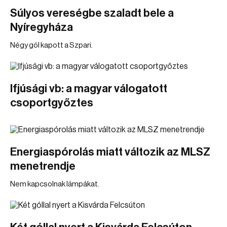
Súlyos vereségbe szaladt bele a
Nyíregyháza
Négy gól kapott a Szpari.
Ifjúsági vb: a magyar válogatott
csoportgyőztes
Energiaspórolás miatt változik az MLSZ
menetrendje
Nem kapcsolnak lámpákat.