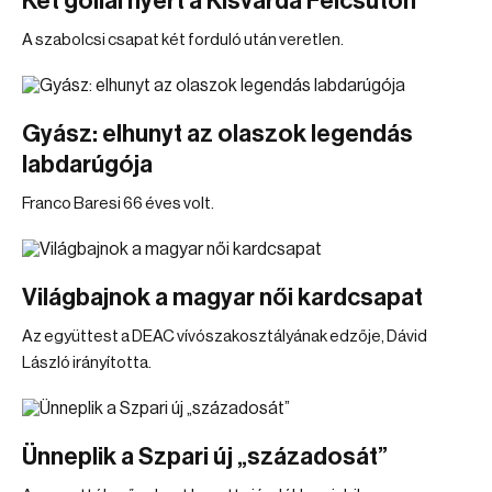
Két góllal nyert a Kisvárda Felcsúton
A szabolcsi csapat két forduló után veretlen.
Gyász: elhunyt az olaszok legendás
labdarúgója
Franco Baresi 66 éves volt.
Világbajnok a magyar női kardcsapat
Az együttest a DEAC vívószakosztályának edzője, Dávid
László irányította.
Ünneplik a Szpari új „századosát”