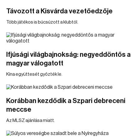
Távozott a Kisvárda vezetőedzője
Több játékos is búcsúzott a klubtól.
Ifjúsági világbajnokság: negyeddöntős a
magyar válogatott
Kína együttesét győzték le.
Korábban kezdődik a Szpari debreceni
meccse
Az MLSZ ajánlása miatt.