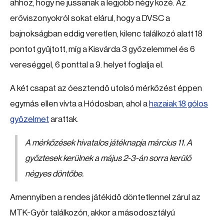
ahhoz, hogy ne jussanak a legjobb négy közé. Az
erőviszonyokról sokat elárul, hogy a DVSC a
bajnokságban eddig veretlen, kilenc találkozó alatt 18
pontot gyűjtott, míg a Kisvárda 3 győzelemmel és 6
vereséggel, 6 ponttal a 9. helyet foglalja el.
A két csapat az óesztendő utolsó mérkőzést éppen
egymás ellen vívta a Hódosban, ahol a
hazaiak 18 gólos
győzelmet
arattak.
A mérkőzések hivatalos játéknapja március 11. A
győztesek kerülnek a május 2-3-án sorra kerülő
négyes döntőbe.
Amennyiben a rendes játékidő döntetlennel zárul az
MTK-Győr találkozón, akkor a másodosztályú