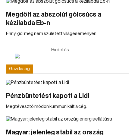
Megdőlt az abszolút gólcsúcs a
kézilabda Eb-n
Ennyi gól még nem született világeseményen.
Hirdetés
Gazdaság
Pénzbüntetést kapott a Lidl
Megtévesztő módon kummunikált a cég.
Magyar: jelenleg stabil az ország