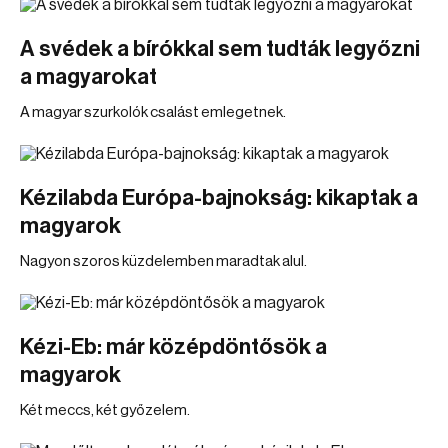
A svédek a bírókkal sem tudták legyőzni
a magyarokat
A magyar szurkolók csalást emlegetnek.
Kézilabda Európa-bajnokság: kikaptak a
magyarok
Nagyon szoros küzdelemben maradtak alul.
Kézi-Eb: már középdöntősök a
magyarok
Két meccs, két győzelem.