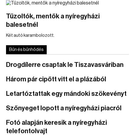
Tűzoltók, mentők a nyíregyházi
balesetnél
Két autó karambolozott.
Bűn és bűnhődés
Drogdílerre csaptak le Tiszavasváriban
Három pár cipőtt vitt el a plázából
Letartóztattak egy mándoki szökevényt
Szőnyeget lopott a nyíregyházi piacról
Fotó alapján keresik a nyíregyházi
telefontolvajt