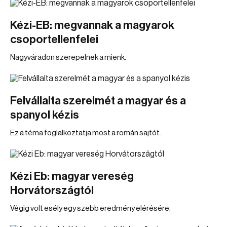
Kézi-EB: megvannak a magyarok
csoportellenfelei
Nagyváradon szerepelnek a mienk.
Felvállalta szerelmét a magyar és a
spanyol kézis
Ez a téma foglalkoztatja most a román sajtót.
Kézi Eb: magyar vereség
Horvátországtól
Végig volt esély egy szebb eredmény elérésére.