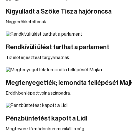
Kigyulladt a Szőke Tisza hajóroncsa
Nagy erőkkel oltanak.
Rendkívüli ülést tarthat a parlament
Tíz előterjesztést tárgyalhatnak.
Megfenyegették; lemondta fellépését Maj
Erdélyben lépett volna színpadra.
Pénzbüntetést kapott a Lidl
Megtévesztő módon kummunikált a cég.