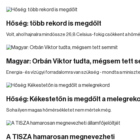
Hőség: több rekord is megdőlt
Volt, ahol hajnalra mindössze 26,8 Celsius-fokig csökkent a hőmé
Magyar: Orbán Viktor tudta, mégsem tett 
Energia- és vízügyi forradalomra van szükség - mondta a miniszte
Hőség: Kékestetőn is megdőlt a melegrek
Soha ilyen magas hőmérsékletet nem mértek még.
A TISZA hamarosan megnevezheti