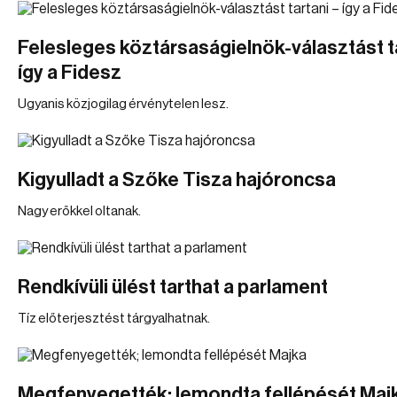
Felesleges köztársaságielnök-választást ta
így a Fidesz
Ugyanis közjogilag érvénytelen lesz.
Kigyulladt a Szőke Tisza hajóroncsa
Nagy erőkkel oltanak.
Rendkívüli ülést tarthat a parlament
Tíz előterjesztést tárgyalhatnak.
Megfenyegették; lemondta fellépését Maj