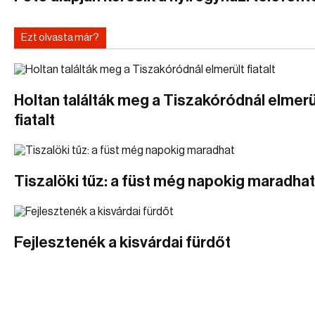
Ezt olvasta már?
Holtan találták meg a Tiszakóródnál elmerü
fiatalt
Tiszalöki tűz: a füst még napokig maradhat
Fejlesztenék a kisvárdai fürdőt