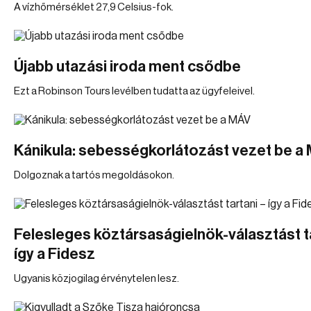
A vízhőmérséklet 27,9 Celsius-fok.
Újabb utazási iroda ment csődbe
Ezt a Robinson Tours levélben tudatta az ügyfeleivel.
Kánikula: sebességkorlátozást vezet be a
Dolgoznak a tartós megoldásokon.
Felesleges köztársaságielnök-választást ta
így a Fidesz
Ugyanis közjogilag érvénytelen lesz.