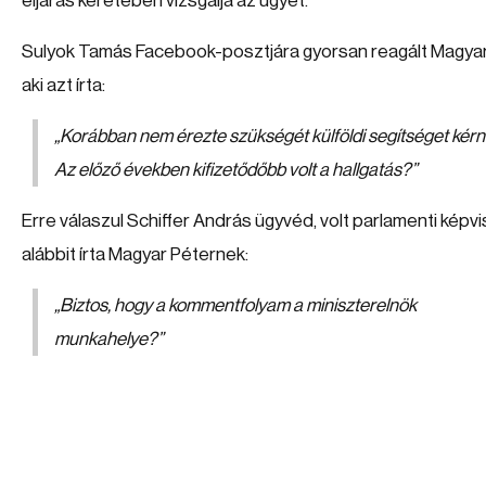
eljárás keretében vizsgálja az ügyet.
Sulyok Tamás Facebook-posztjára gyorsan reagált Magyar
aki azt írta:
„
Korábban nem érezte szükségét külföldi segítséget kérn
Az előző években kifizetődőbb volt a hallgatás?
”
Erre válaszul Schiffer András ügyvéd, volt parlamenti képvi
alábbit írta Magyar Péternek:
„
Biztos, hogy a kommentfolyam a miniszterelnök
munkahelye?
”