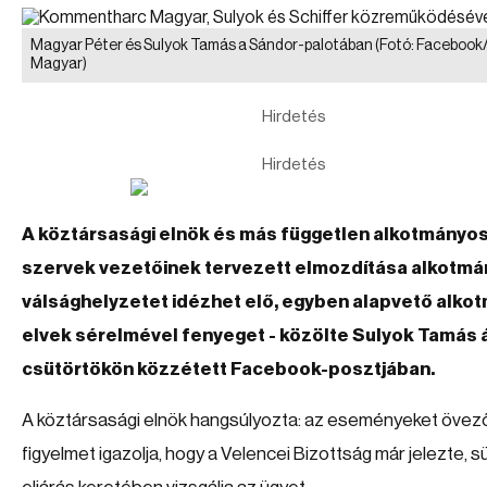
Magyar Péter és Sulyok Tamás a Sándor-palotában
(Fotó: Facebook
Magyar)
Hirdetés
Hirdetés
A köztársasági elnök és más független alkotmányo
szervek vezetőinek tervezett elmozdítása alkotm
válsághelyzetet idézhet elő, egyben alapvető alko
elvek sérelmével fenyeget - közölte Sulyok Tamás 
csütörtökön közzétett Facebook-posztjában.
A köztársasági elnök hangsúlyozta: az eseményeket övező
figyelmet igazolja, hogy a Velencei Bizottság már jelezte, 