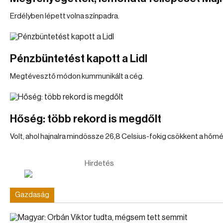
Erdélyben lépett volna színpadra.
Pénzbüntetést kapott a Lidl
Megtévesztő módon kummunikált a cég.
Hőség: több rekord is megdőlt
Volt, ahol hajnalra mindössze 26,8 Celsius-fokig csökkent a hőmé
Hirdetés
Gazdaság