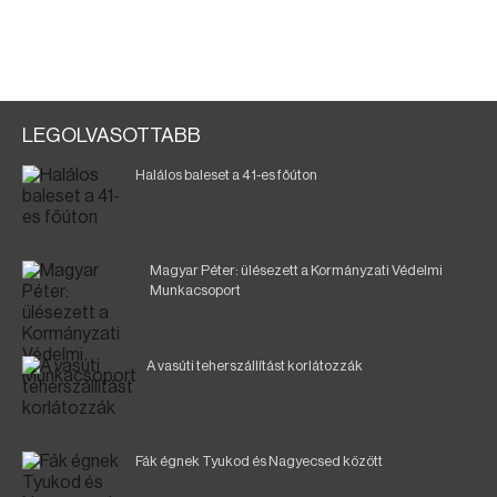
LEGOLVASOTTABB
Halálos baleset a 41-es főúton
Magyar Péter: ülésezett a Kormányzati Védelmi
Munkacsoport
A vasúti teherszállítást korlátozzák
Fák égnek Tyukod és Nagyecsed között