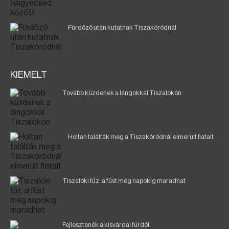
Fürdőző után kutatnak Tiszakóródnál
KIEMELT
Tovább küzdenek a lángokkal Tiszalökön
Holtan találták meg a Tiszakóródnál elmerült fiatalt
Tiszalöki tűz: a füst még napokig maradhat
Fejlesztenék a kisvárdai fürdőt