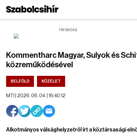
Hirdetés
Kommentharc Magyar, Sulyok és Schi
közreműködésével
BELFÖLD
KÖZÉLET
MTI |
2026. 06. 04. | 16:40:12
Alkotmányos válsághelyzetről írt a köztársasági eln