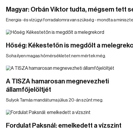
Magyar: Orbán Viktor tudta, mégsem tett 
Energia- és vízügyi forradalomra van szükség - mondta a miniszte
Hőség: Kékestetőn is megdőlt a melegrek
Soha ilyen magas hőmérsékletet nem mértek még.
A TISZA hamarosan megnevezheti
államfőjelöltjét
Sulyok Tamás mandátuma július 20-án szűnt meg.
Fordulat Paksnál: emelkedett a vízszint