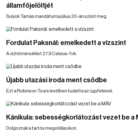
államfőjelöltjét
Sulyok Tamás mandátuma július 20-án szűnt meg.
Fordulat Paksnál: emelkedett a vízszint
A vízhőmérséklet 27,9 Celsius-fok.
Újabb utazási iroda ment csődbe
Ezt a Robinson Tours levélben tudatta az ügyfeleivel.
Kánikula: sebességkorlátozást vezet be a
Dolgoznak a tartós megoldásokon.