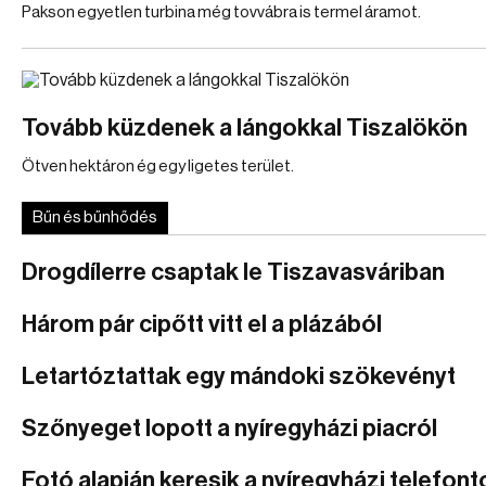
Pakson egyetlen turbina még tovvábra is termel áramot.
Tovább küzdenek a lángokkal Tiszalökön
Ötven hektáron ég egy ligetes terület.
Bűn és bűnhődés
Drogdílerre csaptak le Tiszavasváriban
Három pár cipőtt vitt el a plázából
Letartóztattak egy mándoki szökevényt
Szőnyeget lopott a nyíregyházi piacról
Fotó alapján keresik a nyíregyházi telefonto