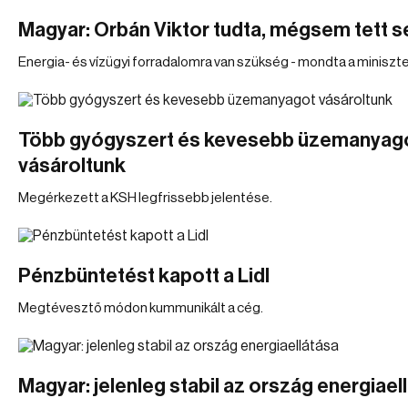
Magyar: Orbán Viktor tudta, mégsem tett 
Energia- és vízügyi forradalomra van szükség - mondta a miniszte
Több gyógyszert és kevesebb üzemanyag
vásároltunk
Megérkezett a KSH legfrissebb jelentése.
Pénzbüntetést kapott a Lidl
Megtévesztő módon kummunikált a cég.
Magyar: jelenleg stabil az ország energiael