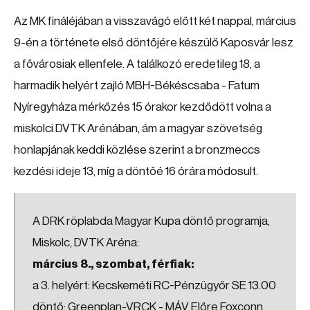
Az MK fináléjában a visszavágó előtt két nappal, március
9-én a története első döntőjére készülő Kaposvár lesz
a fővárosiak ellenfele. A találkozó eredetileg 18, a
harmadik helyért zajló MBH-Békéscsaba - Fatum
Nyíregyháza mérkőzés 15 órakor kezdődött volna a
miskolci DVTK Arénában, ám a magyar szövetség
honlapjának keddi közlése szerint a bronzmeccs
kezdési ideje 13, míg a döntőé 16 órára módosult.
A DRK röplabda Magyar Kupa döntő programja,
Miskolc, DVTK Aréna:
március 8., szombat, férfiak:
a 3. helyért: Kecskeméti RC-Pénzügyőr SE 13.00
döntő: Greenplan-VRCK - MÁV Előre Foxconn