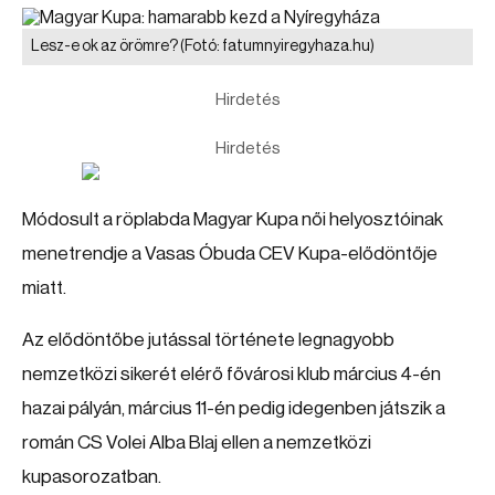
Lesz-e ok az örömre?
(Fotó: fatumnyiregyhaza.hu)
Hirdetés
Hirdetés
Módosult a röplabda Magyar Kupa női helyosztóinak
menetrendje a Vasas Óbuda CEV Kupa-elődöntője
miatt.
Az elődöntőbe jutással története legnagyobb
nemzetközi sikerét elérő fővárosi klub március 4-én
hazai pályán, március 11-én pedig idegenben játszik a
román CS Volei Alba Blaj ellen a nemzetközi
kupasorozatban.