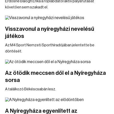
Erdősné Balogh Erika a röplabdától aktív pályafutását
követően sem szakadt el.
Visszavonul a nyíregyházi nevelésű
játékos
Az M4 Sport Nemzeti Sporthíradójában jelentette be
döntését.
Az ötödik meccsen dől el a Nyíregyháza
sorsa
A találkozó Békéscsabán lesz.
A Nyíregyháza egyenlített az