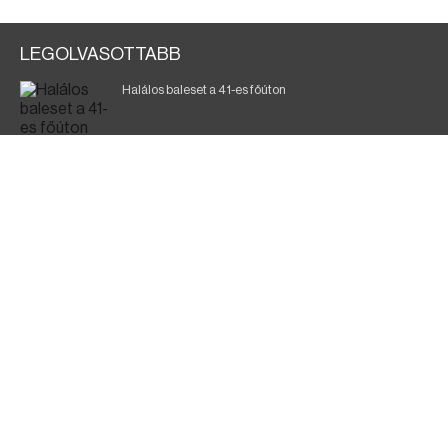
LEGOLVASOTTABB
Halálos baleset a 41-es főúton
700 megawattot spóroltak össze a magyarok
Fák égnek Tyukod és Nagyecsed között
Magyar Péter: nemzeti összefogásra van szükség
Fürdőző után kutatnak Tiszakóródnál