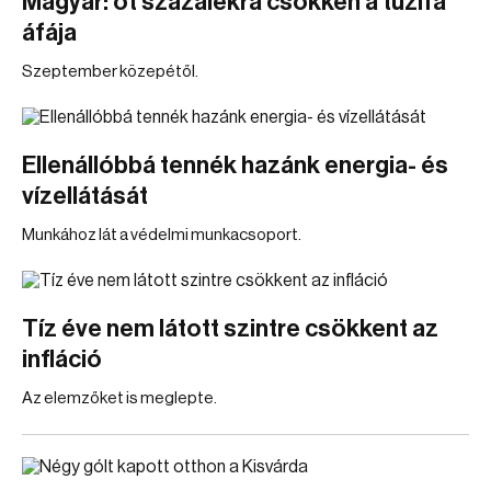
Magyar: öt százalékra csökken a tűzifa
áfája
Szeptember közepétől.
Ellenállóbbá tennék hazánk energia- és
vízellátását
Munkához lát a védelmi munkacsoport.
Tíz éve nem látott szintre csökkent az
infláció
Az elemzőket is meglepte.