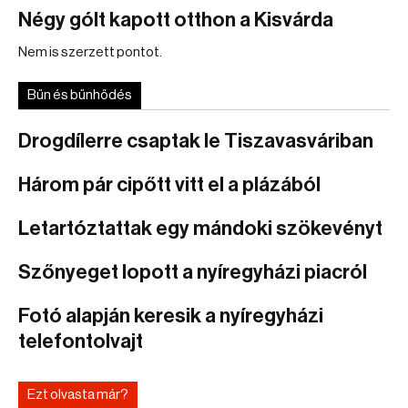
Négy gólt kapott otthon a Kisvárda
Nem is szerzett pontot.
Bűn és bűnhődés
Drogdílerre csaptak le Tiszavasváriban
Három pár cipőtt vitt el a plázából
Letartóztattak egy mándoki szökevényt
Szőnyeget lopott a nyíregyházi piacról
Fotó alapján keresik a nyíregyházi
telefontolvajt
Ezt olvasta már?