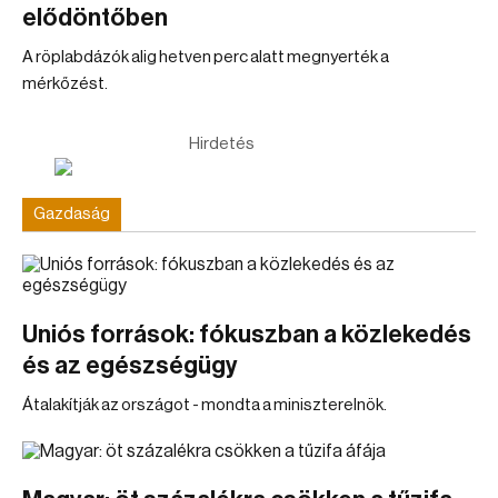
elődöntőben
A röplabdázók alig hetven perc alatt megnyerték a
mérkőzést.
Hirdetés
Gazdaság
Uniós források: fókuszban a közlekedés
és az egészségügy
Átalakítják az országot - mondta a miniszterelnök.