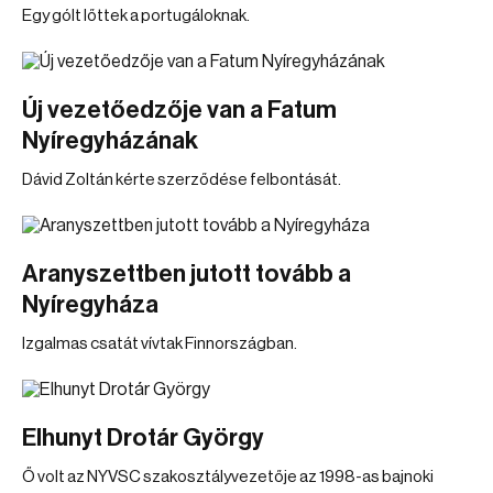
Egy gólt lőttek a portugáloknak.
Új vezetőedzője van a Fatum
Nyíregyházának
Dávid Zoltán kérte szerződése felbontását.
Aranyszettben jutott tovább a
Nyíregyháza
Izgalmas csatát vívtak Finnországban.
Elhunyt Drotár György
Ő volt az NYVSC szakosztályvezetője az 1998-as bajnoki