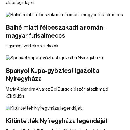
elsőség idején.
Balhé miatt félbeszakadt a román–
magyar futsalmeccs
Egymást verték a szurkolók.
Spanyol Kupa-győztest igazolt a
Nyíregyháza
María Alejandra Alvarez Del Burgo először játszik majd
külföldön.
Kitüntették Nyíregyháza legendáját