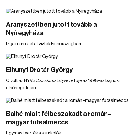
Aranyszettben jutott tovább a
Nyíregyháza
Izgalmas csatát vívtak Finnországban.
Elhunyt Drotár György
Ő volt az NYVSC szakosztályvezetője az 1998-as bajnoki
elsőség idején.
Balhé miatt félbeszakadt a román–
magyar futsalmeccs
Egymást verték a szurkolók.