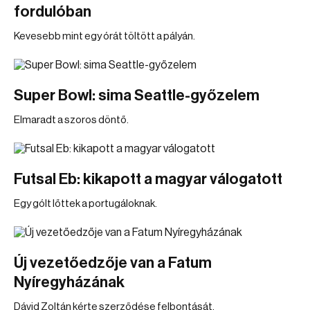
fordulóban
Kevesebb mint egy órát töltött a pályán.
Super Bowl: sima Seattle-győzelem
Elmaradt a szoros döntő.
Futsal Eb: kikapott a magyar válogatott
Egy gólt lőttek a portugáloknak.
Új vezetőedzője van a Fatum
Nyíregyházának
Dávid Zoltán kérte szerződése felbontását.