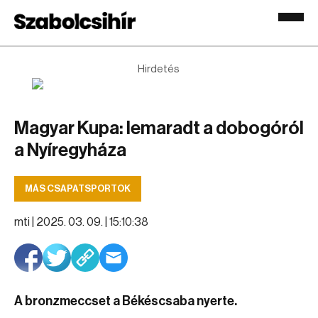
Hirdetés
Magyar Kupa: lemaradt a dobogóról
a Nyíregyháza
MÁS CSAPATSPORTOK
mti |
2025. 03. 09. | 15:10:38
A bronzmeccset a Békéscsaba nyerte.