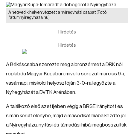
A negyedik helyen végzett a nyíregyházi csapat
(Fotó:
fatumnyiregyhaza.hu)
Hirdetés
Hirdetés
A Békéscsaba szerezte meg a bronzérmet a DRK női
röplabda Magyar Kupában, mivel a sorozat március 9-i,
vasárnapi, miskolci helyosztóján 3-0-ra legyőzte a
Nyíregyházát a DVTK Arénában.
A találkozó első szettjében végig a BRSE irányított és
simán került előnybe, majd a másodikat hiába kezdte jól
a Nyíregyháza, nyitási és támadási hibái megbosszulták