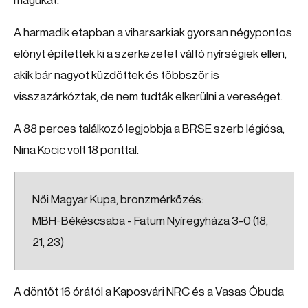
magukat.
A harmadik etapban a viharsarkiak gyorsan négypontos
előnyt építettek ki a szerkezetet váltó nyírségiek ellen,
akik bár nagyot küzdöttek és többször is
visszazárkóztak, de nem tudták elkerülni a vereséget.
A 88 perces találkozó legjobbja a BRSE szerb légiósa,
Nina Kocic volt 18 ponttal.
Női Magyar Kupa, bronzmérkőzés:
MBH-Békéscsaba - Fatum Nyíregyháza 3-0 (18,
21, 23)
A döntőt 16 órától a Kaposvári NRC és a Vasas Óbuda