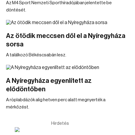
Az M4 Sport Nemzeti Sporthíradójában jelentette be
döntését.
Az ötödik meccsen dől el a Nyíregyháza
sorsa
A találkozó Békéscsabán lesz.
A Nyíregyháza egyenlített az
elődöntőben
A röplabdázók alig hetven perc alatt megnyerték a
mérkőzést.
Hirdetés