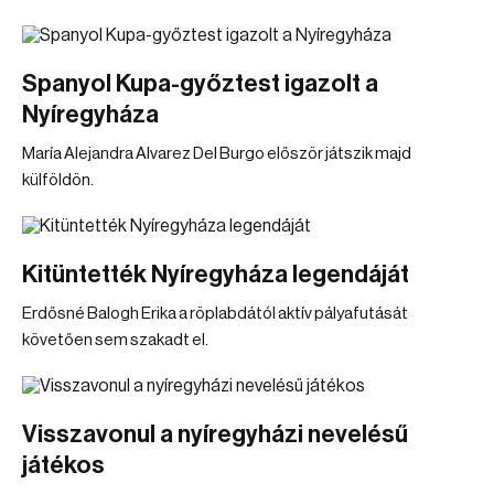
Spanyol Kupa-győztest igazolt a
Nyíregyháza
María Alejandra Alvarez Del Burgo először játszik majd
külföldön.
Kitüntették Nyíregyháza legendáját
Erdősné Balogh Erika a röplabdától aktív pályafutását
követően sem szakadt el.
Visszavonul a nyíregyházi nevelésű
játékos