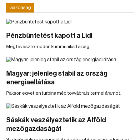
Gazdaság
Pénzbüntetést kapott a Lidl
Megtévesztő módon kummunikált a cég.
Magyar: jelenleg stabil az ország
energiaellátása
Pakson egyetlen turbina még tovvábra is termel áramot.
Sáskák veszélyeztetik az Alföld
mezőgazdaságát
Szükséghelyzeti engedélyt adtak ki több növényvédőszerre.