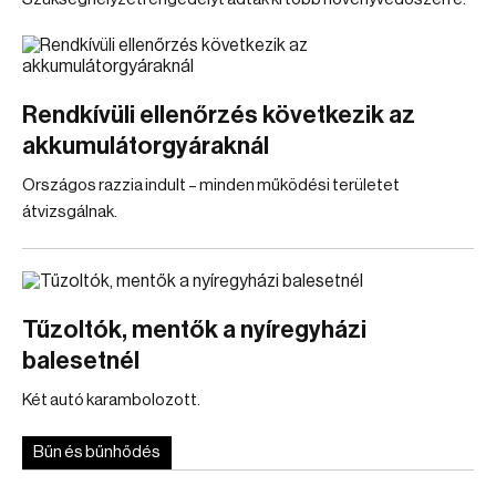
Rendkívüli ellenőrzés következik az
akkumulátorgyáraknál
Országos razzia indult – minden működési területet
átvizsgálnak.
Tűzoltók, mentők a nyíregyházi
balesetnél
Két autó karambolozott.
Bűn és bűnhődés