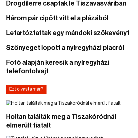
Drogdílerre csaptak le Tiszavasváriban
Három pár cipőtt vitt el a plázából
Letartóztattak egy mándoki szökevényt
Szőnyeget lopott a nyíregyházi piacról
Fotó alapján keresik a nyíregyházi
telefontolvajt
Ezt olvasta már?
Holtan találták meg a Tiszakóródnál
elmerült fiatalt