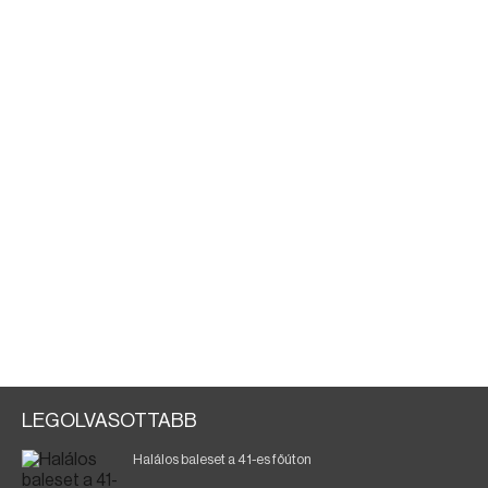
LEGOLVASOTTABB
Halálos baleset a 41-es főúton