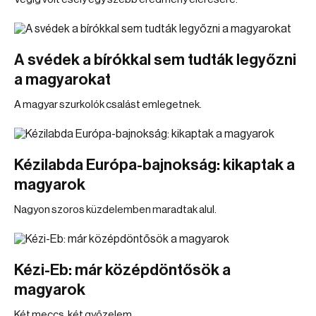
A svédek a bírókkal sem tudták legyőzni
a magyarokat
A magyar szurkolók csalást emlegetnek.
Kézilabda Európa-bajnokság: kikaptak a
magyarok
Nagyon szoros küzdelemben maradtak alul.
Kézi-Eb: már középdöntősök a
magyarok
Két meccs, két győzelem.