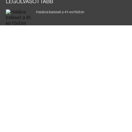
LEGOLVASOTTABB
Halálos baleset a 41-es főúton
Gyász: elhunyt az olaszok legendás labdarúgója
Magyar Péter: ülésezett a Kormányzati Védelmi
Munkacsoport
Fák égnek Tyukod és Nagyecsed között
Fürdőző után kutatnak Tiszakóródnál