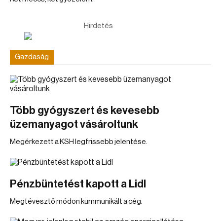
Hirdetés
Gazdaság
Több gyógyszert és kevesebb
üzemanyagot vásároltunk
Megérkezett a KSH legfrissebb jelentése.
Pénzbüntetést kapott a Lidl
Megtévesztő módon kummunikált a cég.