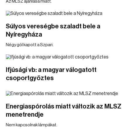
Az MLSZ ajánlása miatt.
Súlyos vereségbe szaladt bele a
Nyíregyháza
Négy gól kapott a Szpari.
Ifjúsági vb: a magyar válogatott
csoportgyőztes
Energiaspórolás miatt változik az MLSZ
menetrendje
Nem kapcsolnak lámpákat.