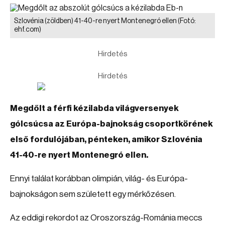
Szlovénia (zöldben) 41-40-re nyert Montenegró ellen
(Fotó:
ehf.com)
Hirdetés
Hirdetés
Megdőlt a férfi kézilabda világversenyek
gólcsúcsa az Európa-bajnokság csoportkörének
első fordulójában, pénteken, amikor Szlovénia
41-40-re nyert Montenegró ellen.
Ennyi találat korábban olimpián, világ- és Európa-
bajnokságon sem született egy mérkőzésen.
Az eddigi rekordot az Oroszország-Románia meccs