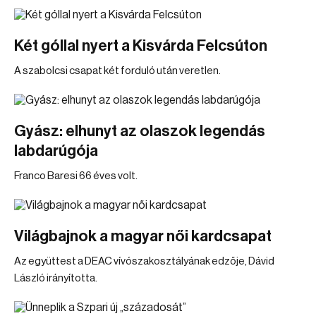
Két góllal nyert a Kisvárda Felcsúton
A szabolcsi csapat két forduló után veretlen.
Gyász: elhunyt az olaszok legendás
labdarúgója
Franco Baresi 66 éves volt.
Világbajnok a magyar női kardcsapat
Az együttest a DEAC vívószakosztályának edzője, Dávid
László irányította.