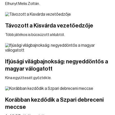
Elhunyt Melis Zoltán.
Távozott a Kisvárda vezetőedzője
Több játékos is búcsúzott a klubtól.
Ifjúsági világbajnokság: negyeddöntős a
magyar válogatott
Kína együttesét győzték le.
Korábban kezdődik a Szpari debreceni
meccse