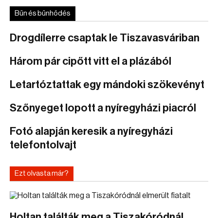
Bűn és bűnhődés
Drogdílerre csaptak le Tiszavasváriban
Három pár cipőtt vitt el a plázából
Letartóztattak egy mándoki szökevényt
Szőnyeget lopott a nyíregyházi piacról
Fotó alapján keresik a nyíregyházi
telefontolvajt
Ezt olvasta már?
Holtan találták meg a Tiszakóródnál