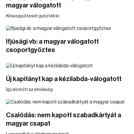
magyar válogatott
Kína együttesét győzték le.
Ifjúsági vb: a magyar válogatott
csoportgyőztes
Új kapitányt kap a kézilabda-válogatott
Így döntött az elnökség.
Csalódás: nem kapott szabadkártyát a
magyar csapat