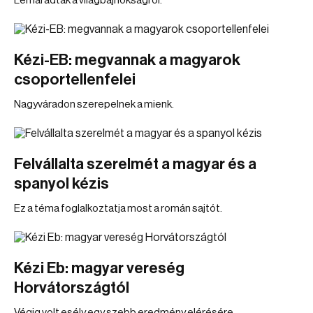
Lemaradtak a világbajnokságról.
Kézi-EB: megvannak a magyarok
csoportellenfelei
Nagyváradon szerepelnek a mienk.
Felvállalta szerelmét a magyar és a
spanyol kézis
Ez a téma foglalkoztatja most a román sajtót.
Kézi Eb: magyar vereség
Horvátországtól
Végig volt esély egy szebb eredmény elérésére.