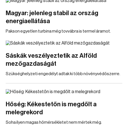
Magyar: jelenleg stabil az ország
energiaellátása
Pakson egyetlen turbina még tovvábra is termel áramot.
Sáskák veszélyeztetik az Alföld
mezőgazdaságát
Szükséghelyzeti engedélyt adtak ki több növényvédőszerre.
Hőség: Kékestetőn is megdőlt a
melegrekord
Soha ilyen magas hőmérsékletet nem mértek még.