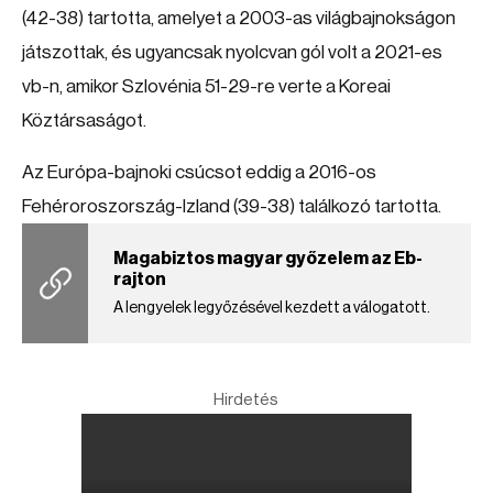
(42-38) tartotta, amelyet a 2003-as világbajnokságon
játszottak, és ugyancsak nyolcvan gól volt a 2021-es
vb-n, amikor Szlovénia 51-29-re verte a Koreai
Köztársaságot.
Az Európa-bajnoki csúcsot eddig a 2016-os
Fehéroroszország-Izland (39-38) találkozó tartotta.
Magabiztos magyar győzelem az Eb-
rajton
A lengyelek legyőzésével kezdett a válogatott.
Hirdetés