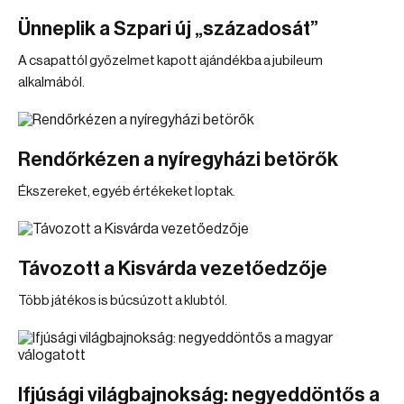
Ünneplik a Szpari új „századosát”
A csapattól győzelmet kapott ajándékba a jubileum
alkalmából.
Rendőrkézen a nyíregyházi betörők
Ékszereket, egyéb értékeket loptak.
Távozott a Kisvárda vezetőedzője
Több játékos is búcsúzott a klubtól.
Ifjúsági világbajnokság: negyeddöntős a