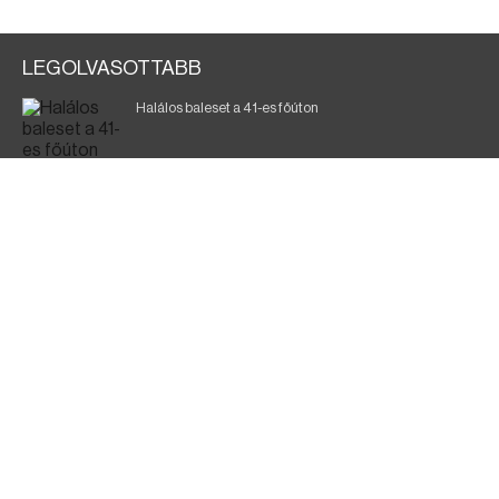
LEGOLVASOTTABB
Halálos baleset a 41-es főúton
Magyar Péter: ülésezett a Kormányzati Védelmi
Munkacsoport
A vasúti teherszállítást korlátozzák
Fák égnek Tyukod és Nagyecsed között
Fürdőző után kutatnak Tiszakóródnál