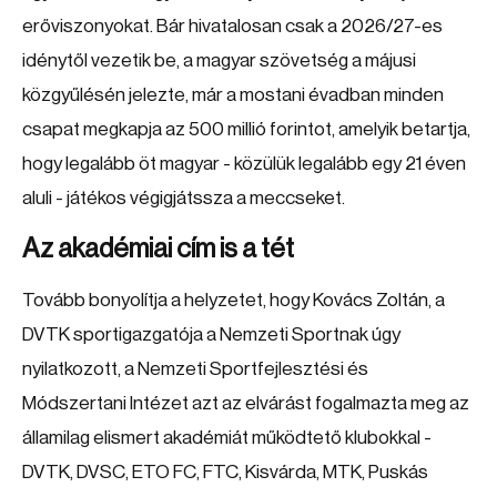
erőviszonyokat. Bár hivatalosan csak a 2026/27-es
idénytől vezetik be, a magyar szövetség a májusi
közgyűlésén jelezte, már a mostani évadban minden
csapat megkapja az 500 millió forintot, amelyik betartja,
hogy legalább öt magyar - közülük legalább egy 21 éven
aluli - játékos végigjátssza a meccseket.
Az akadémiai cím is a tét
Tovább bonyolítja a helyzetet, hogy Kovács Zoltán, a
DVTK sportigazgatója a Nemzeti Sportnak úgy
nyilatkozott, a Nemzeti Sportfejlesztési és
Módszertani Intézet azt az elvárást fogalmazta meg az
államilag elismert akadémiát működtető klubokkal -
DVTK, DVSC, ETO FC, FTC, Kisvárda, MTK, Puskás