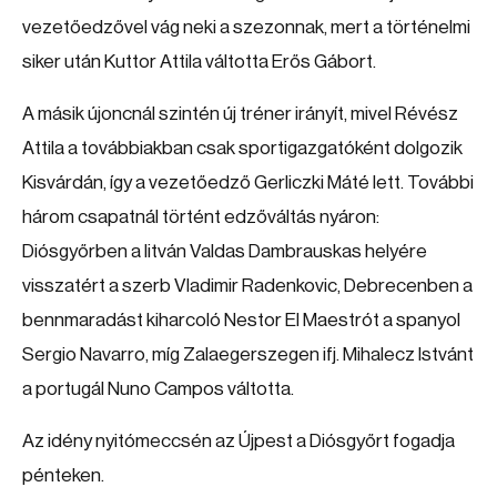
vezetőedzővel vág neki a szezonnak, mert a történelmi
siker után Kuttor Attila váltotta Erős Gábort.
A másik újoncnál szintén új tréner irányít, mivel Révész
Attila a továbbiakban csak sportigazgatóként dolgozik
Kisvárdán, így a vezetőedző Gerliczki Máté lett. További
három csapatnál történt edzőváltás nyáron:
Diósgyőrben a litván Valdas Dambrauskas helyére
visszatért a szerb Vladimir Radenkovic, Debrecenben a
bennmaradást kiharcoló Nestor El Maestrót a spanyol
Sergio Navarro, míg Zalaegerszegen ifj. Mihalecz Istvánt
a portugál Nuno Campos váltotta.
Az idény nyitómeccsén az Újpest a Diósgyőrt fogadja
pénteken.