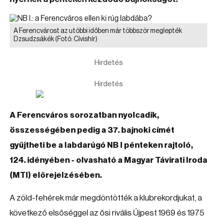
A Ferencvárost az utóbbi időben már többször meglepték
Dzsudzsákék
(Fotó: Cívishír)
Hirdetés
Hirdetés
A Ferencváros sorozatban nyolcadik,
összességében pedig a 37. bajnoki címét
gyűjtheti be a labdarúgó NB I pénteken rajtoló,
124. idényében - olvasható a Magyar Távirati Iroda
(MTI) előrejelzésében.
A zöld-fehérek már megdöntötték a klubrekordjukat, a
következő elsőséggel az ősi rivális Újpest 1969 és 1975