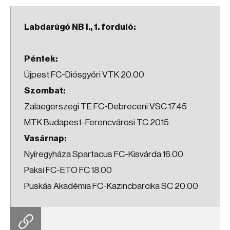
Labdarúgó NB I., 1. forduló:
Péntek:
Újpest FC-Diósgyőri VTK 20.00
Szombat:
Zalaegerszegi TE FC-Debreceni VSC 17.45
MTK Budapest-Ferencvárosi TC 20.15
Vasárnap:
Nyíregyháza Spartacus FC-Kisvárda 16.00
Paksi FC-ETO FC 18.00
Puskás Akadémia FC-Kazincbarcika SC 20.00