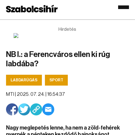
Hirdetés
NB I.: a Ferencváros ellen ki rúg
labdába?
LABDARÚGÁS
SPORT
MTI |
2025. 07. 24. | 16:54:37
Nagy meglepetés lenne, ha nem a zöld-fehérek
nyernék a pénteken kezdődő bajnokságot.