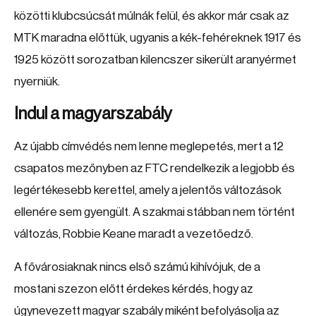
közötti klubcsúcsát múlnák felül, és akkor már csak az
MTK maradna előttük, ugyanis a kék-fehéreknek 1917 és
1925 között sorozatban kilencszer sikerült aranyérmet
nyerniük.
Indul a magyarszabály
Az újabb címvédés nem lenne meglepetés, mert a 12
csapatos mezőnyben az FTC rendelkezik a legjobb és
legértékesebb kerettel, amely a jelentős változások
ellenére sem gyengült. A szakmai stábban nem történt
változás, Robbie Keane maradt a vezetőedző.
A fővárosiaknak nincs első számú kihívójuk, de a
mostani szezon előtt érdekes kérdés, hogy az
úgynevezett magyar szabály miként befolyásolja az