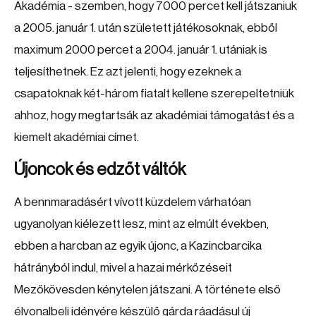
Akadémia - szemben, hogy 7000 percet kell játszaniuk
a 2005. január 1. után született játékosoknak, ebből
maximum 2000 percet a 2004. január 1. utániak is
teljesíthetnek. Ez azt jelenti, hogy ezeknek a
csapatoknak két-három fiatalt kellene szerepeltetniük
ahhoz, hogy megtartsák az akadémiai támogatást és a
kiemelt akadémiai címet.
Újoncok és edzőt váltók
A bennmaradásért vívott küzdelem várhatóan
ugyanolyan kiélezett lesz, mint az elmúlt években,
ebben a harcban az egyik újonc, a Kazincbarcika
hátrányból indul, mivel a hazai mérkőzéseit
Mezőkövesden kénytelen játszani. A története első
élvonalbeli idényére készülő gárda ráadásul új