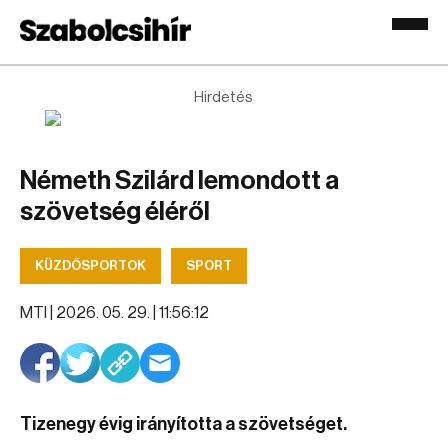
Hirdetés
Németh Szilárd lemondott a
szövetség éléről
KÜZDŐSPORTOK
SPORT
MTI |
2026. 05. 29. | 11:56:12
Tizenegy évig irányította a szövetséget.