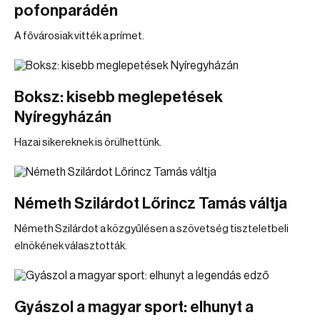
pofonparádén
A fővárosiak vitték a prímet.
Boksz: kisebb meglepetések
Nyíregyházán
Hazai sikereknek is örülhettünk.
Németh Szilárdot Lőrincz Tamás váltja
Németh Szilárdot a közgyűlésen a szövetség tiszteletbeli
elnökének választották.
Gyászol a magyar sport: elhunyt a