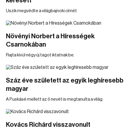
keresett
Uszik megvédte a világbajnoki címét
Növényi Norbert a Hírességek
Csarnokában
Rajta kívül négy új tagot iktatnak be.
Száz éve született az egyik leghíresebb
magyar
A Puskásé mellett az ő nevét is megtanulta a világ.
Kovács Richárd visszavonult