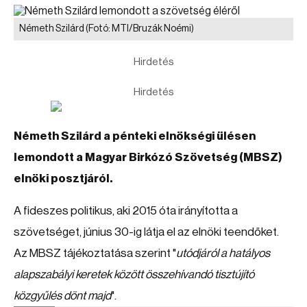
Németh Szilárd
(Fotó: MTI/Bruzák Noémi)
Hirdetés
Hirdetés
Németh Szilárd a pénteki elnökségi ülésen
lemondott a Magyar Birkózó Szövetség (MBSZ)
elnöki posztjáról.
A fideszes politikus, aki 2015 óta irányította a
szövetséget, június 30-ig látja el az elnöki teendőket.
Az MBSZ tájékoztatása szerint "
utódjáról a hatályos
alapszabályi keretek között összehívandó tisztújító
közgyűlés dönt majd
".