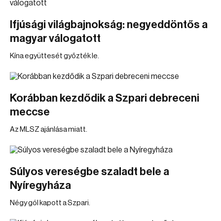
Ifjúsági világbajnokság: negyeddöntős a
magyar válogatott
Kína együttesét győzték le.
Korábban kezdődik a Szpari debreceni
meccse
Az MLSZ ajánlása miatt.
Súlyos vereségbe szaladt bele a
Nyíregyháza
Négy gól kapott a Szpari.