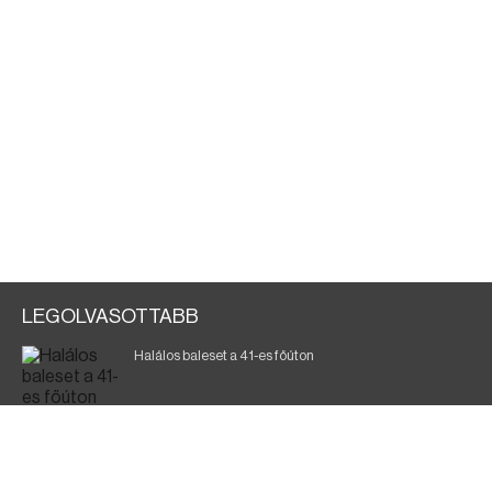
LEGOLVASOTTABB
Halálos baleset a 41-es főúton
Magyar Péter: a legkritikusabb öt nap áll előttünk