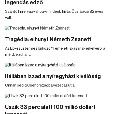
legendás edző
Szántó Imre, vagy ahogy mindenki hívta, Öcsi bácsi 82 éves
volt.
Tragédia: elhunyt Németh Zsanett
Az Eb-ezüstérmes birkózó 11. emeleti lakásának erkélyéről a
mélybe zuhant.
Itáliában izzad a nyíregyházi kiválóság
Onnan pedig Csehországba vezet az útja.
Uszik 33 perc alatt 100 millió dollárt