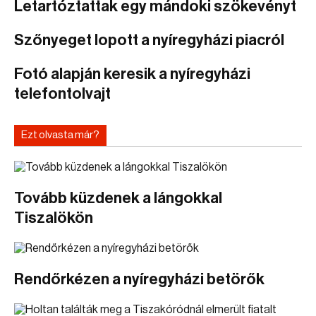
Letartóztattak egy mándoki szökevényt
Szőnyeget lopott a nyíregyházi piacról
Fotó alapján keresik a nyíregyházi
telefontolvajt
Ezt olvasta már?
Tovább küzdenek a lángokkal
Tiszalökön
Rendőrkézen a nyíregyházi betörők