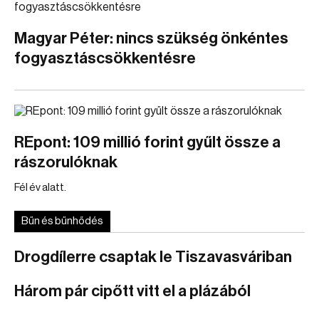
Magyar Péter: nincs szükség önkéntes
fogyasztáscsökkentésre
REpont: 109 millió forint gyűlt össze a
rászorulóknak
Fél év alatt.
Bűn és bűnhődés
Drogdílerre csaptak le Tiszavasváriban
Három pár cipőtt vitt el a plázából