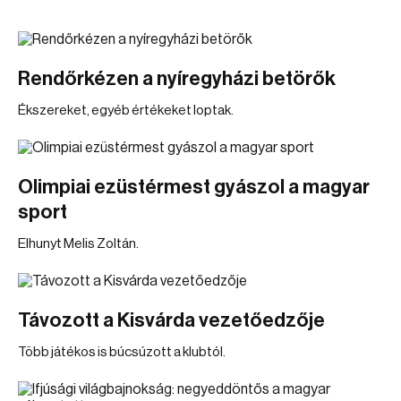
Rendőrkézen a nyíregyházi betörők
Ékszereket, egyéb értékeket loptak.
Olimpiai ezüstérmest gyászol a magyar
sport
Elhunyt Melis Zoltán.
Távozott a Kisvárda vezetőedzője
Több játékos is búcsúzott a klubtól.