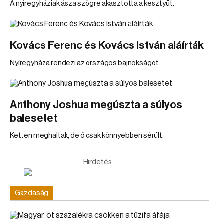
A nyíregyháziak ásza szögre akasztotta a kesztyűt.
Kovács Ferenc és Kovács István aláírták
Nyíregyháza rendezi az országos bajnokságot.
Anthony Joshua megúszta a súlyos
balesetet
Ketten meghaltak, de ő csak könnyebben sérült.
Hirdetés
Gazdaság