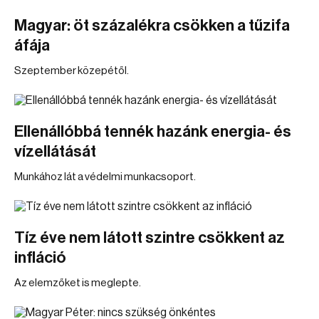
Magyar: öt százalékra csökken a tűzifa
áfája
Szeptember közepétől.
Ellenállóbbá tennék hazánk energia- és
vízellátását
Munkához lát a védelmi munkacsoport.
Tíz éve nem látott szintre csökkent az
infláció
Az elemzőket is meglepte.