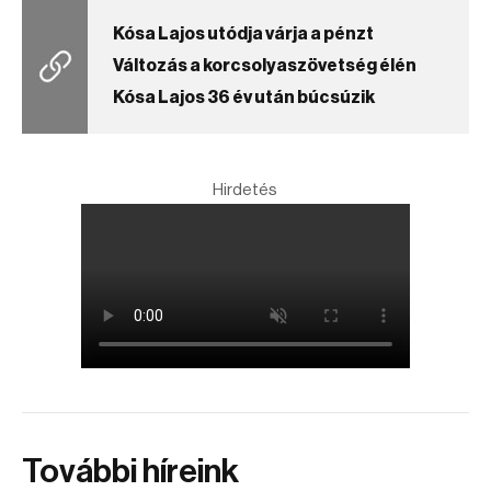
Kósa Lajos utódja várja a pénzt
Változás a korcsolyaszövetség élén
Kósa Lajos 36 év után búcsúzik
Hirdetés
További híreink