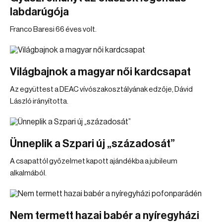
labdarúgója
Franco Baresi 66 éves volt.
Világbajnok a magyar női kardcsapat
Az együttest a DEAC vívószakosztályának edzője, Dávid
László irányította.
Ünneplik a Szpari új „századosát”
A csapattól győzelmet kapott ajándékba a jubileum
alkalmából.
Nem termett hazai babér a nyíregyházi