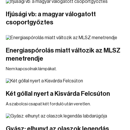
Ifjúsági vb: a magyar válogatott
csoportgyőztes
Energiaspórolás miatt változik az MLSZ
menetrendje
Nem kapcsolnak lámpákat.
Két góllal nyert a Kisvárda Felcsúton
A szabolcsi csapat két forduló után veretlen.
Gyász: elhunyt az olaszok legendás