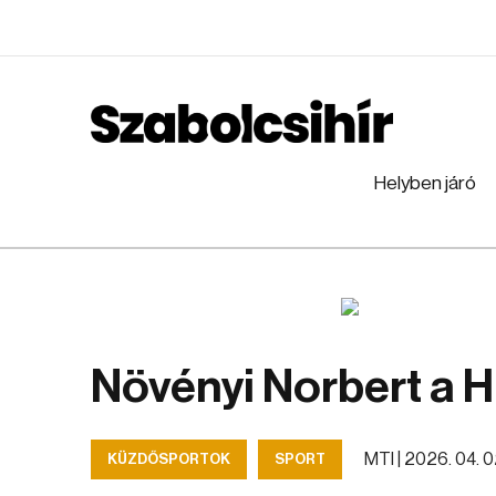
Helyben járó
Növényi Norbert a 
MTI |
2026. 04. 02
KÜZDŐSPORTOK
SPORT