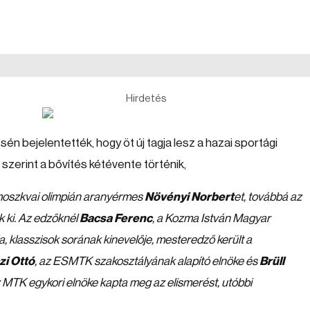
Hirdetés
én bejelentették, hogy öt új tagja lesz a hazai sportági
zerint a bővítés kétévente történik,
 moszkvai olimpián aranyérmes
Növényi Norbert
et, továbbá az
k ki. Az edzőknél
Bacsa Ferenc
, a Kozma István Magyar
klasszisok sorának kinevelője, mesteredző került a
i Ottó
, az ESMTK szakosztályának alapító elnöke és
Brüll
 MTK egykori elnöke kapta meg az elismerést, utóbbi