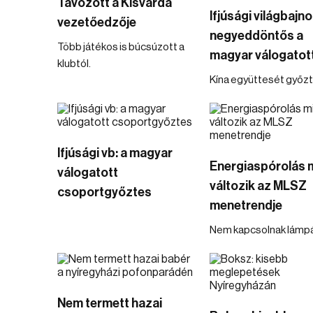
Távozott a Kisvárda
Ifjúsági világbajn
vezetőedzője
negyeddöntős a
Több játékos is búcsúzott a
magyar válogatot
klubtól.
Kína együttesét győzté
Ifjúsági vb: a magyar
Energiaspórolás m
válogatott
változik az MLSZ
csoportgyőztes
menetrendje
Nem kapcsolnak lámpá
Nem termett hazai