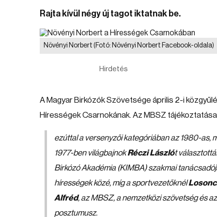
Rajta kívül négy új tagot iktatnak be.
Növényi Norbert
(Fotó: Növényi Norbert Facebook-oldala)
Hirdetés
A Magyar Birkózók Szövetsége április 2-i közgyűlés
Hírességek Csarnokának. Az MBSZ tájékoztatása s
ezúttal a versenyzői kategóriában az 1980-as,
1977-ben világbajnok
Réczi László
t választottá
Birkózó Akadémia (KIMBA) szakmai tanácsadója, 
hírességek közé, míg a sportvezetőknél
Losoncz
Alfréd
, az MBSZ, a nemzetközi szövetség és az
posztumusz.