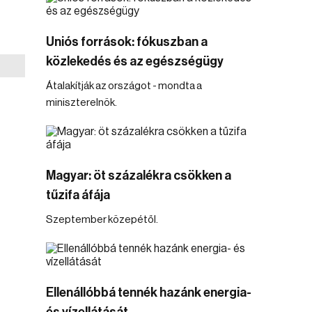
Uniós források: fókuszban a
közlekedés és az egészségügy
Átalakítják az országot - mondta a
miniszterelnök.
Magyar: öt százalékra csökken a
tűzifa áfája
Szeptember közepétől.
Ellenállóbbá tennék hazánk energia-