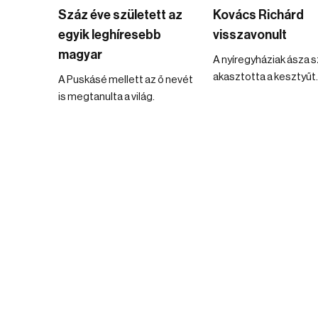
Száz éve született az
Kovács Richárd
egyik leghíresebb
visszavonult
magyar
A nyíregyháziak ásza 
akasztotta a kesztyűt.
A Puskásé mellett az ő nevét
is megtanulta a világ.