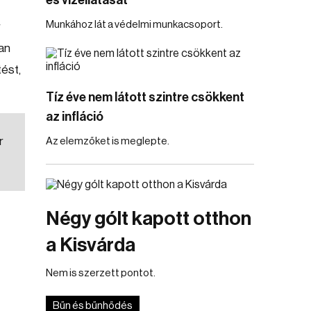
és vízellátását
Munkához lát a védelmi munkacsoport.
r
an
tést,
Tíz éve nem látott szintre csökkent
az infláció
r
Az elemzőket is meglepte.
Négy gólt kapott otthon
a Kisvárda
Nem is szerzett pontot.
Bűn és bűnhődés