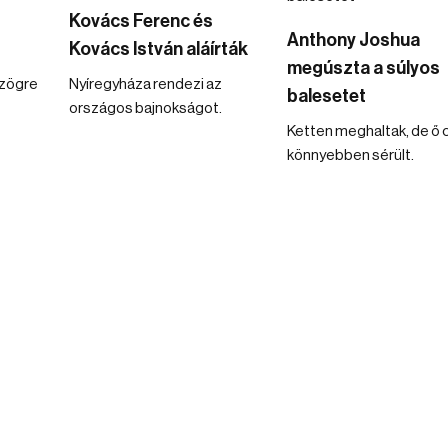
Kovács Ferenc és
Anthony Joshua
Kovács István aláírták
megúszta a súlyos
szögre
Nyíregyháza rendezi az
balesetet
országos bajnokságot.
Ketten meghaltak, de ő 
könnyebben sérült.