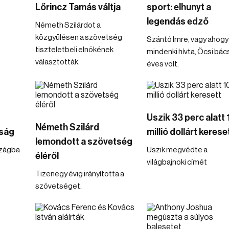
Lőrincz Tamás váltja
sport: elhunyt a
legendás edző
Németh Szilárdot a
közgyűlésen a szövetség
Szántó Imre, vagy ahogy
tiszteletbeli elnökének
mindenki hívta, Öcsi bác
választották.
éves volt.
Uszik 33 perc alatt
Németh Szilárd
óság
millió dollárt kerese
lemondott a szövetség
zágba
Uszik megvédte a
éléről
világbajnoki címét
Tizenegy évig irányította a
szövetséget.