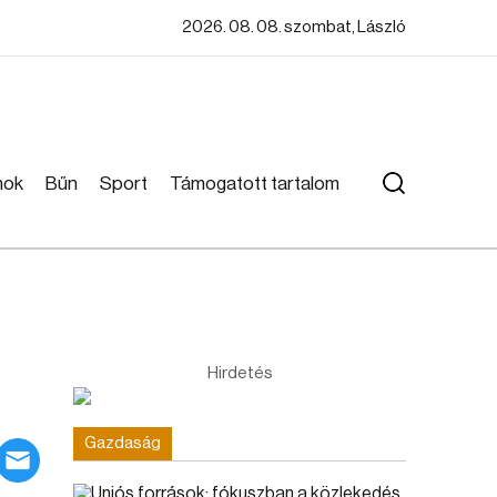
2026. 08. 08. szombat, László
mok
Bűn
Sport
Támogatott tartalom
Hirdetés
Gazdaság