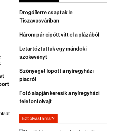
Drogdílerre csaptak le
Tiszavasváriban
Három pár cipőtt vitt el a plázából
Letartóztattak egy mándoki
szökevényt
Szőnyeget lopott a nyíregyházi
st
piacról
port
Fotó alapján keresik a nyíregyházi
telefontolvajt
Ezt olvasta már?