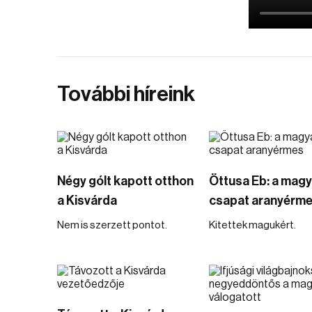
További híreink
Négy gólt kapott otthon
Öttusa Eb: a magy
a Kisvárda
csapat aranyérm
Nem is szerzett pontot.
Kitettek magukért.