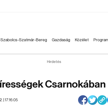
Szabolcs-Szatmár-Bereg
Gazdaság
Közélet
Progra
Hirdetés
Hírességek Csarnokában
. | 17:16:05