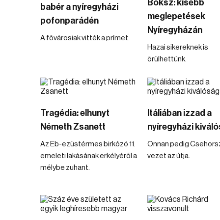
Boksz: kisebb
babér a nyíregyházi
meglepetések
pofonparádén
Nyíregyházán
A fővárosiak vitték a prímet.
Hazai sikereknek is
örülhettünk.
Tragédia: elhunyt
Itáliában izzad a
Németh Zsanett
nyíregyházi kivál
Az Eb-ezüstérmes birkózó 11.
Onnan pedig Csehors
emeleti lakásának erkélyéről a
vezet az útja.
mélybe zuhant.