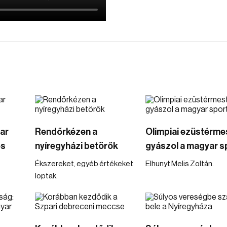
ar
Rendőrkézen a
Olimpiai ezüstérme
es
nyíregyházi betörők
gyászol a magyar s
Ékszereket, egyéb értékeket
Elhunyt Melis Zoltán.
loptak.