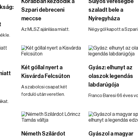
Korábban kezdődik a
Súlyos vereségbe
okság:
Szpari debreceni
szaladt bele a
meccse
Nyíregyháza
t
Az MLSZ ajánlása miatt.
Négy gól kapott a Szpari
k le.
Két góllal nyert a
Gyász: elhunyt az
iatt
Kisvárda Felcsúton
olaszok legendás
labdarúgója
A szabolcsi csapat két
forduló után veretlen.
Franco Baresi 66 éves vo
kat.
Németh Szilárdot
Gyászol a magyar