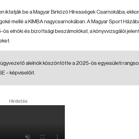
gon iktatják be a Magyar Birkózó Hírességek Csarnokába, ekko
 tagoké mellé a KIMBA nagycsarnokában. A Magyar Sport Házáb
-ös elnöki és bizottsági beszámolókat, a könyvvizsgálói jelen
eket.
 ügyvezető alelnök köszöntötte a 2025-ös egyesületi rangso
E – képviselőit.
Hirdetés