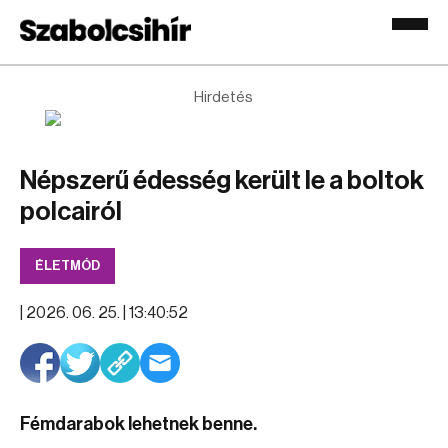
Hirdetés
Népszerű édesség került le a boltok
polcairól
ÉLETMÓD
|
2026. 06. 25. | 13:40:52
Fémdarabok lehetnek benne.