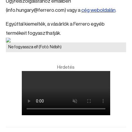
Ügyfélszolgálatához emailben
(info.hungary@ferrero.com) vagy a
cég weboldalán
.
Egyúttal kiemelték, a vásárlók a Ferrero egyéb
termékeit fogyaszthatják.
Ne fogyassza el!
(Fotó: Nébih)
Hirdetés