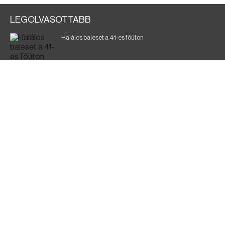
LEGOLVASOTTABB
Halálos baleset a 41-es főúton
Magyar Péter: a legkritikusabb öt nap áll előttünk
700 megawattot spóroltak össze a magyarok
Fák égnek Tyukod és Nagyecsed között
Fürdőző után kutatnak Tiszakóródnál