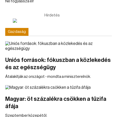
Ne fogyassza el!
Hirdetés
Gazdaság
Uniós források: fókuszban a közlekedés
és az egészségügy
Átalakítják az országot - mondta a miniszterelnök.
Magyar: öt százalékra csökken a tűzifa
áfája
Szeptember közepétől.