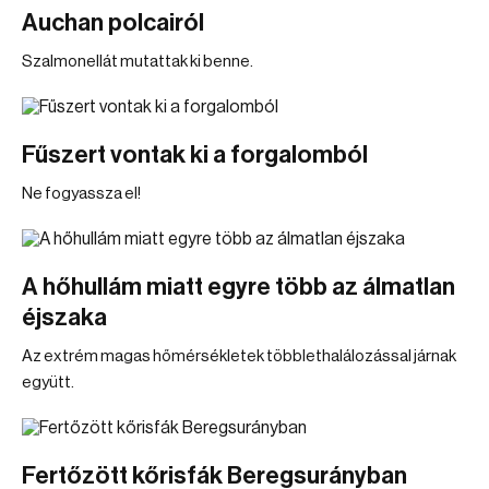
Auchan polcairól
Szalmonellát mutattak ki benne.
Fűszert vontak ki a forgalomból
Ne fogyassza el!
A hőhullám miatt egyre több az álmatlan
éjszaka
Az extrém magas hőmérsékletek többlethalálozással járnak
együtt.
Fertőzött kőrisfák Beregsurányban