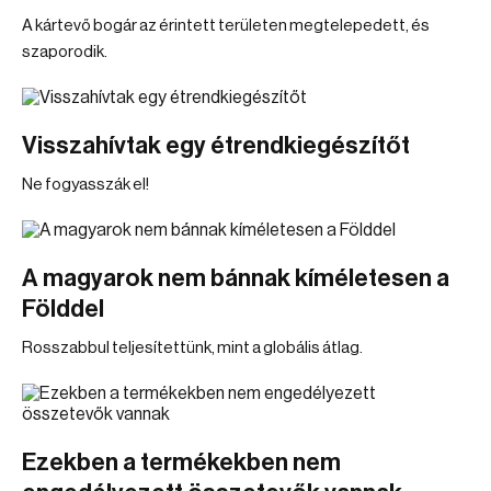
A kártevő bogár az érintett területen megtelepedett, és
szaporodik.
Visszahívtak egy étrendkiegészítőt
Ne fogyasszák el!
A magyarok nem bánnak kíméletesen a
Földdel
Rosszabbul teljesítettünk, mint a globális átlag.
Ezekben a termékekben nem