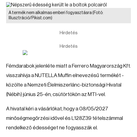
A termék nem alkalmas emberi fogyasztásra
(Fotó:
Illusztráció/Pikist.com)
Hirdetés
Hirdetés
Fémdarabok jelenléte miatt a Ferrero Magyarország Kft.
visszahívja a NUTELLA Muffin elnevezésű termékét -
közölte a Nemzeti Élelmiszerlánc-biztonsági Hivatal
(Nébih) június 25-én, csütörtökön az MTI-vel.
A hivatal kéri a vásárlókat, hogy a 08/05/2027
minőségmegőrzési idővel és L128Z39 tételszámmal
rendelkező édességet ne fogyasszák el.