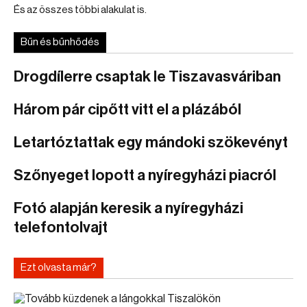
És az összes többi alakulat is.
Bűn és bűnhődés
Drogdílerre csaptak le Tiszavasváriban
Három pár cipőtt vitt el a plázából
Letartóztattak egy mándoki szökevényt
Szőnyeget lopott a nyíregyházi piacról
Fotó alapján keresik a nyíregyházi
telefontolvajt
Ezt olvasta már?