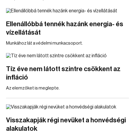
Ellenállóbbá tennék hazánk energia- és
vízellátását
Munkához lát a védelmi munkacsoport.
Tíz éve nem látott szintre csökkent az
infláció
Az elemzőket is meglepte.
Visszakapják régi nevüket a honvédségi
alakulatok