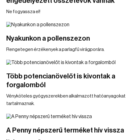
engedélyezett összetevők vannak
Ne fogyassza el!
Nyakunkon a pollenszezon
Rengetegen érzékenyek a parlagfű virágporára.
Több potencianövelőt is kivontak a
forgalomból
Vényköteles gyógyszerekben alkalmazott hatóanyagokat
tartalmaznak.
A Penny népszerű terméket hív vissza