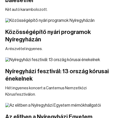
balesetnél
Két autó karambolozott.
Közösségépítő nyári programok
Nyíregyházán
A részvétel ingyenes.
Nyíregyházi fesztivál: 13 ország kórusai
énekelnek
Hét ingyenes koncert a Cantemus Nemzetközi
Kórusfesztiválon.
Az elitben a Nyíregyházi Egyetem