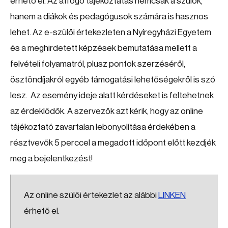
érhető el. Az átfogó tájékoztatás nemcsak a szülők,
hanem a diákok és pedagógusok számára is hasznos
lehet. Az e-szülői értekezleten a Nyíregyházi Egyetem
és a meghirdetett képzések bemutatása mellett a
felvételi folyamatról, plusz pontok szerzéséről,
ösztöndíjakról egyéb támogatási lehetőségekről is szó
lesz. Az esemény ideje alatt kérdéseket is feltehetnek
az érdeklődők. A szervezők azt kérik, hogy az online
tájékoztató zavartalan lebonyolítása érdekében a
résztvevők 5 perccel a megadott időpont előtt kezdjék
meg a bejelentkezést!
Az online szülői értekezlet az alábbi
LINKEN
érhető el.