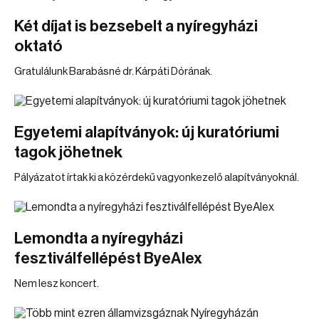
Két díjat is bezsebelt a nyíregyházi
oktató
Gratulálunk Barabásné dr. Kárpáti Dórának.
Egyetemi alapítványok: új kuratóriumi
tagok jöhetnek
Pályázatot írtak ki a közérdekű vagyonkezelő alapítványoknál.
Lemondta a nyíregyházi
fesztiválfellépést ByeAlex
Nem lesz koncert.