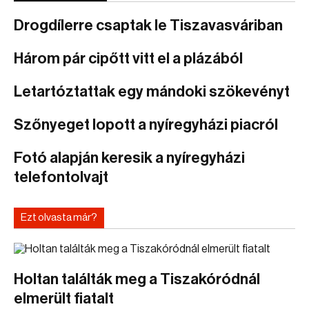
Drogdílerre csaptak le Tiszavasváriban
Három pár cipőtt vitt el a plázából
Letartóztattak egy mándoki szökevényt
Szőnyeget lopott a nyíregyházi piacról
Fotó alapján keresik a nyíregyházi
telefontolvajt
Ezt olvasta már?
Holtan találták meg a Tiszakóródnál
elmerült fiatalt