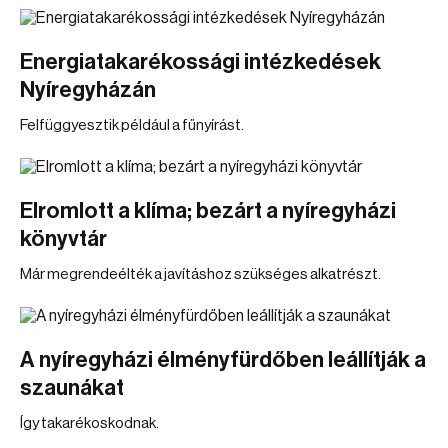
Energiatakarékossági intézkedések
Nyíregyházán
Felfüggyesztik például a fűnyírást.
Elromlott a klíma; bezárt a nyíregyházi
könyvtár
Már megrendeélték a javításhoz szükséges alkatrészt.
A nyíregyházi élményfürdőben leállítják a
szaunákat
Így takarékoskodnak.