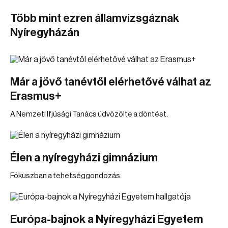
Több mint ezren államvizsgáznak
Nyíregyházán
Már a jövő tanévtől elérhetővé válhat az
Erasmus+
A Nemzeti Ifjúsági Tanács üdvözölte a döntést.
Élen a nyíregyházi gimnázium
Fókuszban a tehetséggondozás.
Európa-bajnok a Nyíregyházi Egyetem