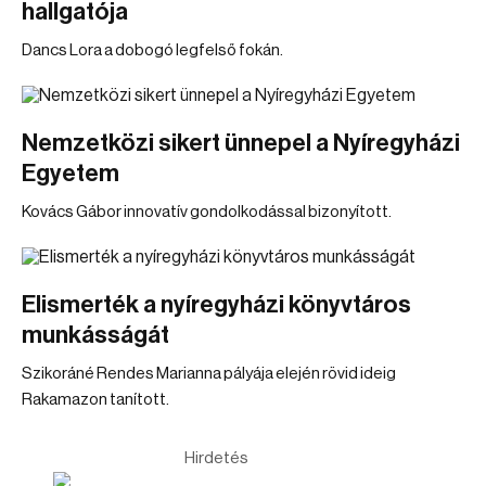
hallgatója
Dancs Lora a dobogó legfelső fokán.
Nemzetközi sikert ünnepel a Nyíregyházi
Egyetem
Kovács Gábor innovatív gondolkodással bizonyított.
Elismerték a nyíregyházi könyvtáros
munkásságát
Szikoráné Rendes Marianna pályája elején rövid ideig
Rakamazon tanított.
Hirdetés