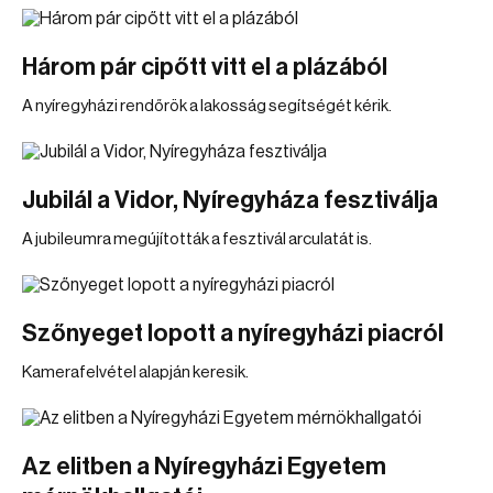
Három pár cipőtt vitt el a plázából
A nyíregyházi rendőrök a lakosság segítségét kérik.
Jubilál a Vidor, Nyíregyháza fesztiválja
A jubileumra megújították a fesztivál arculatát is.
Szőnyeget lopott a nyíregyházi piacról
Kamerafelvétel alapján keresik.
Az elitben a Nyíregyházi Egyetem