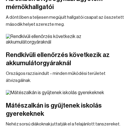
mérnökhallgatói
A döntőben a teljesen megújult hallgatói csapat az összetett
második helyet szerezte meg.
Rendkívüli ellenőrzés következik az
akkumulátorgyáraknál
Országos razzia indult – minden működési területet
átvizsgálnak.
Mátészalkán is gyűjtenek iskolás
gyerekeknek
Nehéz sorsú diákoknak juttatják el a felajánlott tanszereket.