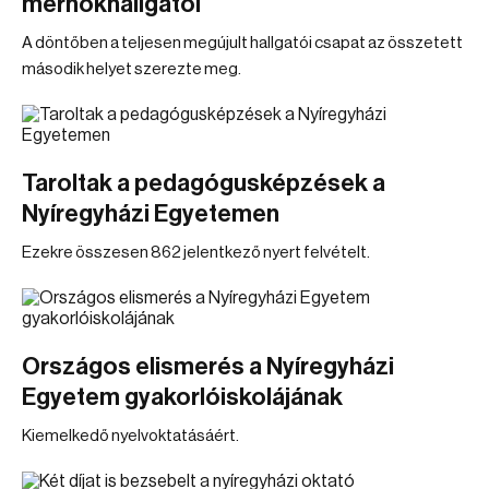
mérnökhallgatói
A döntőben a teljesen megújult hallgatói csapat az összetett
második helyet szerezte meg.
Taroltak a pedagógusképzések a
Nyíregyházi Egyetemen
Ezekre összesen 862 jelentkező nyert felvételt.
Országos elismerés a Nyíregyházi
Egyetem gyakorlóiskolájának
Kiemelkedő nyelvoktatásáért.