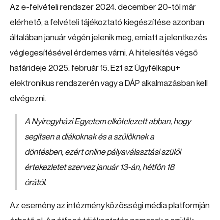
Az e-felvételi rendszer 2024. december 20-tól már
elérhető, a felvételi tájékoztató kiegészítése azonban
általában január végén jelenik meg, emiatt a jelentkezés
véglegesítésével érdemes várni. A hitelesítés végső
határideje 2025. február 15. Ezt az Ügyfélkapu+
elektronikus rendszerén vagy a DÁP alkalmazásban kell
elvégezni.
A Nyíregyházi Egyetem elkötelezett abban, hogy
segítsen a diákoknak és a szülőknek a
döntésben, ezért online pályaválasztási szülői
értekezletet szervez január 13-án, hétfőn 18
órától.
Az esemény az intézmény közösségi média platformján