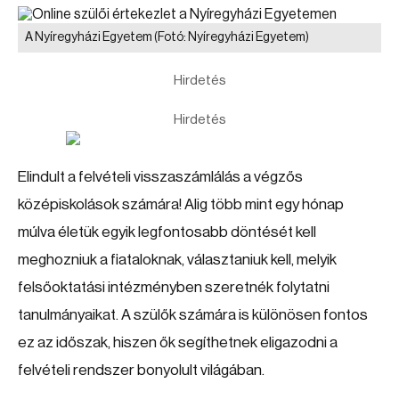
A Nyíregyházi Egyetem
(Fotó: Nyíregyházi Egyetem)
Hirdetés
Hirdetés
Elindult a felvételi visszaszámlálás a végzős
középiskolások számára! Alig több mint egy hónap
múlva életük egyik legfontosabb döntését kell
meghozniuk a fiataloknak, választaniuk kell, melyik
felsőoktatási intézményben szeretnék folytatni
tanulmányaikat. A szülők számára is különösen fontos
ez az időszak, hiszen ők segíthetnek eligazodni a
felvételi rendszer bonyolult világában.