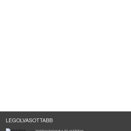
LEGOLVASOTTABB
Halálos baleset a 41-es főúton