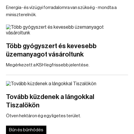
Energia- és vízügyi forradalomra van szükség - mondta a
miniszterelnök.
Több gyógyszert és kevesebb
üzemanyagot vásároltunk
Megérkezett a KSH legfrissebb jelentése.
Tovább küzdenek a lángokkal
Tiszalökön
Ötven hektáron ég egy ligetes terület.
Bűn és bűnhődés