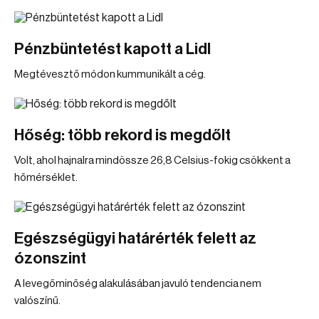
Pénzbüntetést kapott a Lidl
Megtévesztő módon kummunikált a cég.
Hőség: több rekord is megdőlt
Volt, ahol hajnalra mindössze 26,8 Celsius-fokig csökkent a
hőmérséklet.
Egészségügyi határérték felett az
ózonszint
A levegőminőség alakulásában javuló tendencia nem
valószínű.