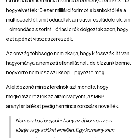
Orbán Viktor kormányzásának eredményeként közölte,
hogy elvettek 15 ezer milliárd forintot a bankoktól és a
multicégektől, amit odaadtak a magyar családoknak, ám
- elmondása szerint - óriási erők dolgoztak azon, hogy
ezt a pénzt visszaszerezzék.
Az ország többsége nem akarja, hogy kifosszák. Itt van
hagyománya a nemzeti ellenállásnak, de bízzunk benne,
hogy erre nem lesz szükség - jegyezte meg.
A leköszönő miniszterelnök azt mondta, hogy
megkétszerezték az állami vagyont, az MNB
aranytartalékát pedig harmincszorosára növelték.
Nem szabad engedni, hogy az új kormány ezt
eladja vagy adókat emeljen. Egy kormány sem