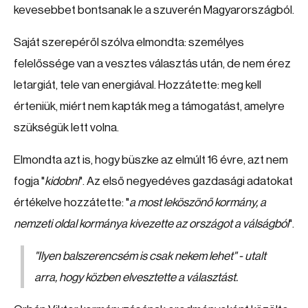
kevesebbet bontsanak le a szuverén Magyarországból.
Saját szerepéről szólva elmondta: személyes
felelőssége van a vesztes választás után, de nem érez
letargiát, tele van energiával. Hozzátette: meg kell
érteniük, miért nem kapták meg a támogatást, amelyre
szükségük lett volna.
Elmondta azt is, hogy büszke az elmúlt 16 évre, azt nem
fogja "
kidobni
". Az első negyedéves gazdasági adatokat
értékelve hozzátette: "
a most leköszönő kormány, a
nemzeti oldal kormánya kivezette az országot a válságból
".
"
Ilyen balszerencsém is csak nekem lehet
" - utalt
arra, hogy közben elvesztette a választást.