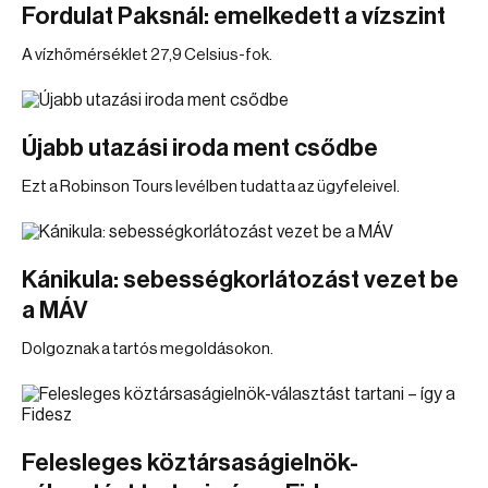
Fordulat Paksnál: emelkedett a vízszint
A vízhőmérséklet 27,9 Celsius-fok.
Újabb utazási iroda ment csődbe
Ezt a Robinson Tours levélben tudatta az ügyfeleivel.
Kánikula: sebességkorlátozást vezet be
a MÁV
Dolgoznak a tartós megoldásokon.
Felesleges köztársaságielnök-