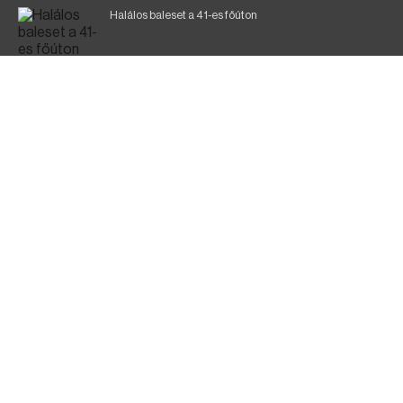
Halálos baleset a 41-es főúton
Gyász: elhunyt az olaszok legendás labdarúgója
Magyar Péter: ülésezett a Kormányzati Védelmi
Munkacsoport
Fák égnek Tyukod és Nagyecsed között
Fürdőző után kutatnak Tiszakóródnál