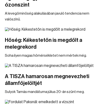
ózonszint
A levegőminőség alakulásában javuló tendencia nem
valószínű.
Hőség: Kékestetőn is megdőlt a
melegrekord
Soha ilyen magas hőmérsékletet nem mértek még.
A TISZA hamarosan megnevezheti
államfőjelöltjét
Sulyok Tamás mandátuma július 20-án szűnt meg.