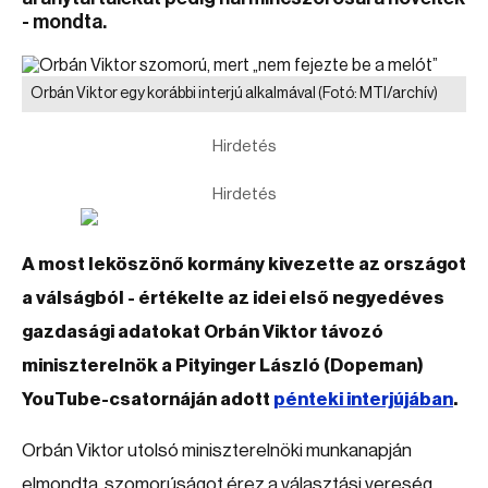
- mondta.
Orbán Viktor egy korábbi interjú alkalmával
(Fotó: MTI/archív)
Hirdetés
Hirdetés
A most leköszönő kormány kivezette az országot
a válságból - értékelte az idei első negyedéves
gazdasági adatokat Orbán Viktor távozó
miniszterelnök a Pityinger László (Dopeman)
YouTube-csatornáján adott
pénteki interjújában
.
Orbán Viktor utolsó miniszterelnöki munkanapján
elmondta, szomorúságot érez a választási vereség