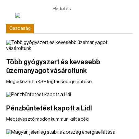
Hirdetés
Gazdaság
Több gyógyszert és kevesebb
üzemanyagot vásároltunk
Megérkezett a KSH legfrissebb jelentése.
Pénzbüntetést kapott a Lidl
Megtévesztő módon kummunikált a cég.