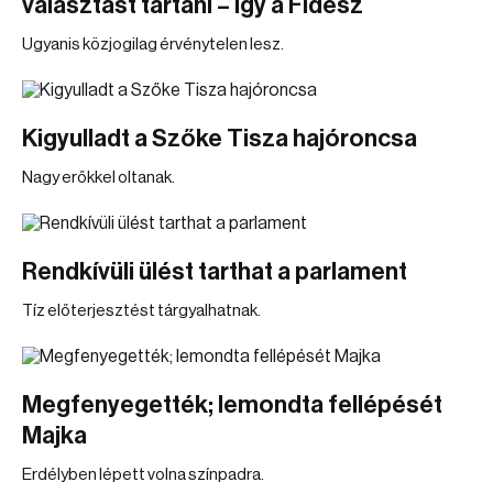
választást tartani – így a Fidesz
Ugyanis közjogilag érvénytelen lesz.
Kigyulladt a Szőke Tisza hajóroncsa
Nagy erőkkel oltanak.
Rendkívüli ülést tarthat a parlament
Tíz előterjesztést tárgyalhatnak.
Megfenyegették; lemondta fellépését
Majka
Erdélyben lépett volna színpadra.