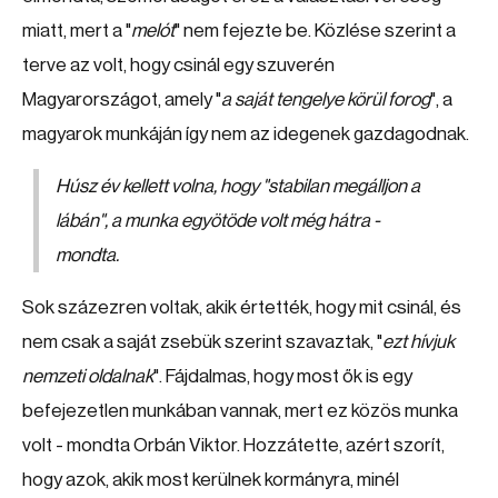
miatt, mert a "
melót
" nem fejezte be. Közlése szerint a
terve az volt, hogy csinál egy szuverén
Magyarországot, amely "
a saját tengelye körül forog
", a
magyarok munkáján így nem az idegenek gazdagodnak.
Húsz év kellett volna, hogy "
stabilan megálljon a
lábán
", a munka egyötöde volt még hátra -
mondta.
Sok százezren voltak, akik értették, hogy mit csinál, és
nem csak a saját zsebük szerint szavaztak, "
ezt hívjuk
nemzeti oldalnak
". Fájdalmas, hogy most ők is egy
befejezetlen munkában vannak, mert ez közös munka
volt - mondta Orbán Viktor. Hozzátette, azért szorít,
hogy azok, akik most kerülnek kormányra, minél