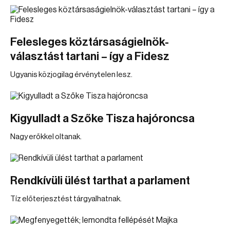
Felesleges köztársaságielnök-
választást tartani – így a Fidesz
Ugyanis közjogilag érvénytelen lesz.
Kigyulladt a Szőke Tisza hajóroncsa
Nagy erőkkel oltanak.
Rendkívüli ülést tarthat a parlament
Tíz előterjesztést tárgyalhatnak.