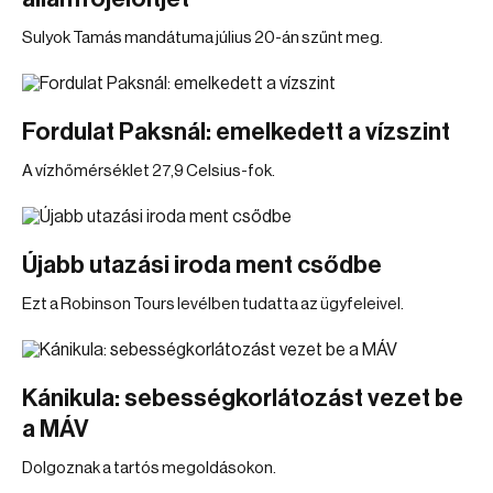
Sulyok Tamás mandátuma július 20-án szűnt meg.
Fordulat Paksnál: emelkedett a vízszint
A vízhőmérséklet 27,9 Celsius-fok.
Újabb utazási iroda ment csődbe
Ezt a Robinson Tours levélben tudatta az ügyfeleivel.
Kánikula: sebességkorlátozást vezet be
a MÁV
Dolgoznak a tartós megoldásokon.