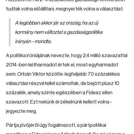
tudtak volna előállítani, megnyerték volna a választást.
A legjobban akkor jár az ország, ha az új
kormány nem változtat a gazdaságpolitika
irányán - mondta.
A politika iróniájának nevezte, hogy 2,4 millió szavazattal
2014-ben kétharmadot értek el, most egyharmadot
sem. Orbán Viktor közölte: legfeljebb 70 százalékos
választási részvétellel számoltak, de bejött plusz 10
százalék, amely szinte egészében a Fidesz ellen
szavazott. Ezt nekünk érzékelnünk kellett volna -
jegyezte meg.
Pártja jövőjéről úgy fogalmazott, a pártpolitikai