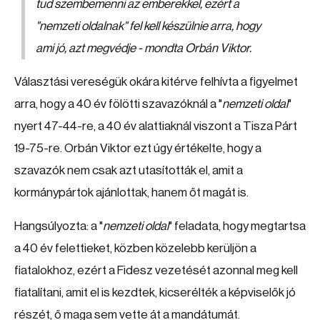
tud szembemenni az emberekkel, ezért a
"
nemzeti oldalnak
" fel kell készülnie arra, hogy
ami jó, azt megvédje - mondta Orbán Viktor.
Választási vereségük okára kitérve felhívta a figyelmet
arra, hogy a 40 év fölötti szavazóknál a "
nemzeti oldal
"
nyert 47-44-re, a 40 év alattiaknál viszont a Tisza Párt
19-75-re. Orbán Viktor ezt úgy értékelte, hogy a
szavazók nem csak azt utasították el, amit a
kormánypártok ajánlottak, hanem őt magát is.
Hangsúlyozta: a "
nemzeti oldal
" feladata, hogy megtartsa
a 40 év felettieket, közben közelebb kerüljön a
fiatalokhoz, ezért a Fidesz vezetését azonnal meg kell
fiatalítani, amit el is kezdtek, kicserélték a képviselők jó
részét, ő maga sem vette át a mandátumát.