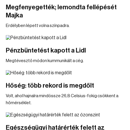
Megfenyegették; lemondta fellépését
Majka
Erdélyben lépett volna színpadra.
Pénzbüntetést kapott a Lidl
Megtévesztő módon kummunikált a cég.
Hőség: több rekord is megdőlt
Volt, ahol hajnalra mindössze 26,8 Celsius-fokig csökkent a
hőmérséklet.
Egészségügyi határérték felett az