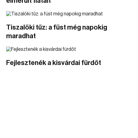
elmerült fiatalt
Tiszalöki tűz: a füst még napokig
maradhat
Fejlesztenék a kisvárdai fürdőt