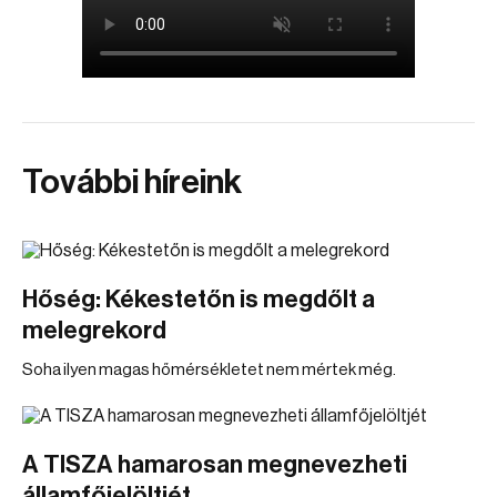
További híreink
Hőség: Kékestetőn is megdőlt a
melegrekord
Soha ilyen magas hőmérsékletet nem mértek még.
A TISZA hamarosan megnevezheti
államfőjelöltjét