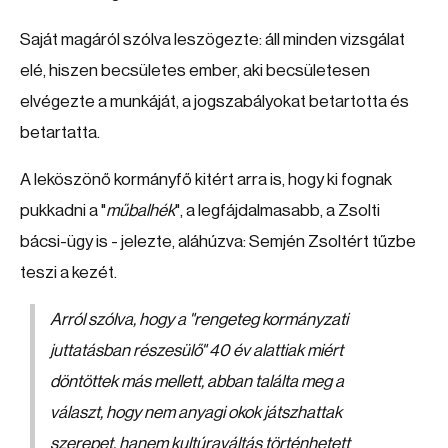
Saját magáról szólva leszögezte: áll minden vizsgálat
elé, hiszen becsületes ember, aki becsületesen
elvégezte a munkáját, a jogszabályokat betartotta és
betartatta.
A leköszönő kormányfő kitért arra is, hogy ki fognak
pukkadni a "
műbalhék
", a legfájdalmasabb, a Zsolti
bácsi-ügy is - jelezte, aláhúzva: Semjén Zsoltért tűzbe
teszi a kezét.
Arról szólva, hogy a "
rengeteg kormányzati
juttatásban részesülő
" 40 év alattiak miért
döntöttek más mellett, abban találta meg a
választ, hogy nem anyagi okok játszhattak
szerepet, hanem kultúraváltás történhetett