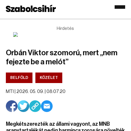
Hirdetés
Orbán Viktor szomorú, mert „nem
fejezte be a melót”
BELFÖLD
KÖZÉLET
MTI |
2026. 05. 09. | 08:07:20
Megkétszerezték az állami vagyont, az MNB
aranytartalékát pedig harmincszorosára növelték