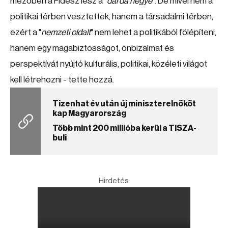
mezőben a Fidesz lesz a "
dárda hegye
". De mivel nem a
politikai térben vesztettek, hanem a társadalmi térben,
ezért a "
nemzeti oldalt
" nem lehet a politikából fölépíteni,
hanem egy magabiztosságot, önbizalmat és
perspektívát nyújtó kulturális, politikai, közéleti világot
kell létrehozni - tette hozzá.
Tizenhat év után új miniszterelnököt
kap Magyarország
Több mint 200 millióba kerül a TISZA-
buli
Hirdetés