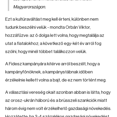
Magyarországon.
Ezt a kultúraváltást meg kell érteni, különben nem
tudunk beszélni velük - mondta Orbán Viktor,
hozzáfűzve: az ő dolga lett volna, hogy megtalálja az
utat a fiatalokhoz; a következő egy-két év arról fog
szólni, hogy minél többet találkozzon velük.
A Fidesz kampányára kitérve arról beszélt, hogy a
kampányfőnöknek, a kampánystábnak időben
érzékelnie kellett volna a bajt, de ez nem történt meg.
A választási vereség okait azonban abban is látta, hogy
az orosz-ukrán háború és a brüsszeli szankciók miatt
három évig nem volt érzékelhető gazdasági növekedés.
Hozzátette: ha 2-4 százalékos gazdasági növekedést