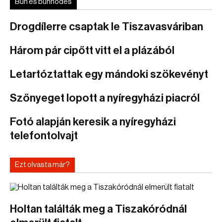
Bűn és bűnhődés
Drogdílerre csaptak le Tiszavasváriban
Három pár cipőtt vitt el a plázából
Letartóztattak egy mándoki szökevényt
Szőnyeget lopott a nyíregyházi piacról
Fotó alapján keresik a nyíregyházi
telefontolvajt
Ezt olvasta már?
Holtan találták meg a Tiszakóródnál