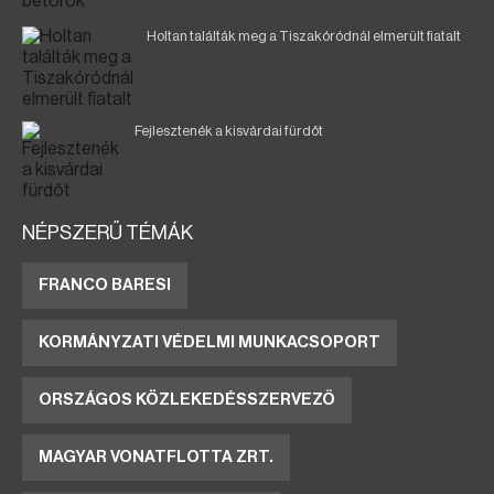
Holtan találták meg a Tiszakóródnál elmerült fiatalt
Fejlesztenék a kisvárdai fürdőt
NÉPSZERŰ TÉMÁK
FRANCO BARESI
KORMÁNYZATI VÉDELMI MUNKACSOPORT
ORSZÁGOS KÖZLEKEDÉSSZERVEZŐ
MAGYAR VONATFLOTTA ZRT.