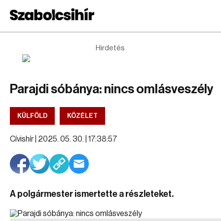
Hirdetés
Parajdi sóbánya: nincs omlásveszély
KÜLFÖLD
KÖZÉLET
Cívishír |
2025. 05. 30. | 17:38:57
A polgármester ismertette a részleteket.