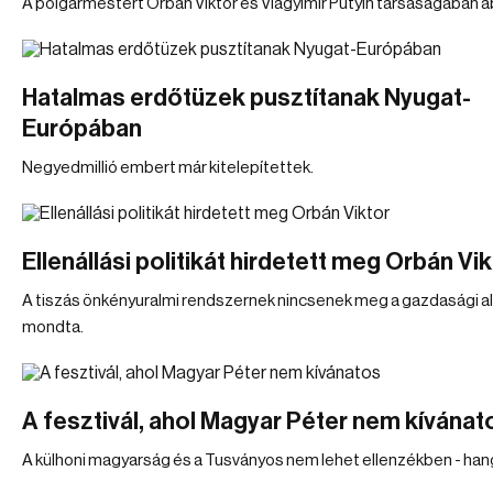
A polgármestert Orbán Viktor és Vlagyimir Putyin társaságában á
Hatalmas erdőtüzek pusztítanak Nyugat-
Európában
Negyedmillió embert már kitelepítettek.
Ellenállási politikát hirdetett meg Orbán Vi
A tiszás önkényuralmi rendszernek nincsenek meg a gazdasági ala
mondta.
A fesztivál, ahol Magyar Péter nem kívánat
A külhoni magyarság és a Tusványos nem lehet ellenzékben - hang