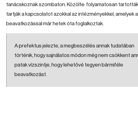
tanácskoznak szombaton. Közölte: folyamatosan tartottá
tartják a kapcsolatot azokkal az intézményekkel, amelyek a
beavatkozással már hetek óta foglalkoztak.
A prefektus jelezte, a megbeszélés annak tudatában
történik, hogy sajnálatos módon még nem csökkent ann
patak vízszintje, hogy lehetővé tegyen bármiféle
beavatkozást.