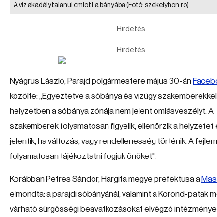
A víz akadálytalanul ömlött a bányába
(Fotó: szekelyhon.ro)
Hirdetés
Hirdetés
Nyágrus László, Parajd polgármestere május 30-án
Faceb
közölte: „Egyeztetve a sóbánya és vízügy szakemberekkel,
helyzetben a sóbánya zónája nem jelent omlásveszélyt. A
szakemberek folyamatosan figyelik, ellenőrzik a helyzetet
jelentik, ha változás, vagy rendellenesség történik. A fejle
folyamatosan tájékoztatni fogjuk önöket".
Korábban Petres Sándor, Hargita megye prefektusa a
Mas
elmondta: a parajdi sóbányánál, valamint a Korond-patak 
várható sürgősségi beavatkozásokat elvégző intézménye