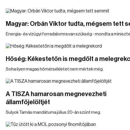
Magyar: Orbán Viktor tudta, mégsem tett 
Energia- és vízügyi forradalomra van szükség - mondta a miniszte
Hőség: Kékestetőn is megdőlt a melegrek
Soha ilyen magas hőmérsékletet nem mértek még.
A TISZA hamarosan megnevezheti
államfőjelöltjét
Sulyok Tamás mandátuma július 20-án szűnt meg.