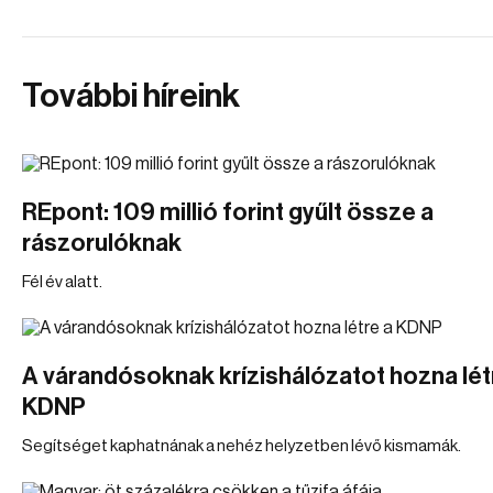
További híreink
REpont: 109 millió forint gyűlt össze a
rászorulóknak
Fél év alatt.
A várandósoknak krízishálózatot hozna lét
KDNP
Segítséget kaphatnának a nehéz helyzetben lévő kismamák.