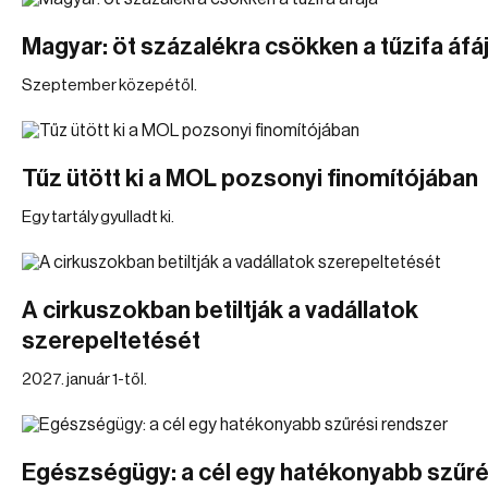
Magyar: öt százalékra csökken a tűzifa áfá
Szeptember közepétől.
Tűz ütött ki a MOL pozsonyi finomítójában
Egy tartály gyulladt ki.
A cirkuszokban betiltják a vadállatok
szerepeltetését
2027. január 1-től.
Egészségügy: a cél egy hatékonyabb szűré