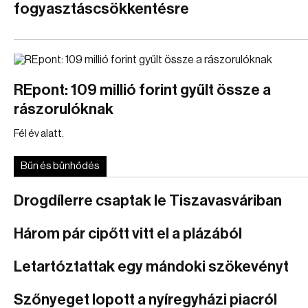
fogyasztáscsökkentésre
REpont: 109 millió forint gyűlt össze a
rászorulóknak
Fél év alatt.
Bűn és bűnhődés
Drogdílerre csaptak le Tiszavasváriban
Három pár cipőtt vitt el a plázából
Letartóztattak egy mándoki szökevényt
Szőnyeget lopott a nyíregyházi piacról