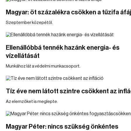
Magyar: öt százalékra csökken a tűzifa áfá
Szeptember közepétől.
Ellenállóbbá tennék hazánk energia- és
vízellátását
Munkához lát a védelmi munkacsoport.
Tíz éve nem látott szintre csökkent az inflá
Az elemzőket is meglepte.
Magyar Péter: nincs szükség önkéntes