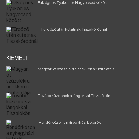
Fák égnek Tyukod és Nagyecsed között
Fürdőző után kutatnak Tiszakóródnál
KIEMELT
Magyar: öt százalékra csökken a tűzifa áfája
Tovább küzdenek a lángokkal Tiszalökön
Rendőrkézen a nyíregyházi betörők