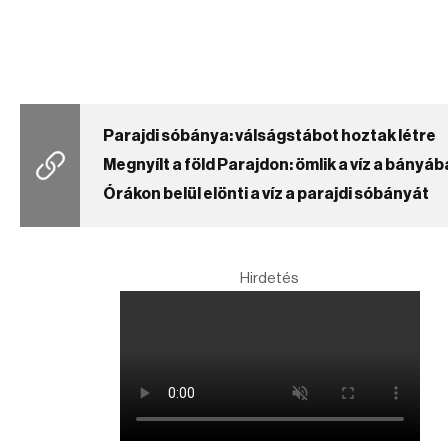
Parajdi sóbánya: válságstábot hoztak létre
Megnyílt a föld Parajdon: ömlik a víz a bányáb
Órákon belül elönti a víz a parajdi sóbányát
Hirdetés