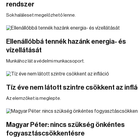
rendszer
Sok haláleset megelőzhető lenne.
Ellenállóbbá tennék hazánk energia- és
vízellátását
Munkához lát a védelmi munkacsoport.
Tíz éve nem látott szintre csökkent az inflá
Az elemzőket is meglepte.
Magyar Péter: nincs szükség önkéntes
fogyasztáscsökkentésre