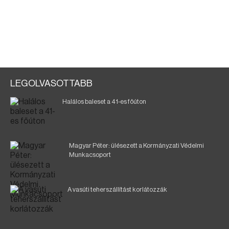
LEGOLVASOTTABB
Halálos baleset a 41-es főúton
Magyar Péter: ülésezett a Kormányzati Védelmi
Munkacsoport
A vasúti teherszállítást korlátozzák