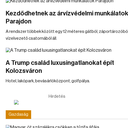
Kezdődhetnek az árvízvédelmi munkálato
Parajdon
A rendszer többek között egy 12 méteres gátból, záportározóból, 
vízelvezető csatornából áll.
A Trump család luxusingatlanokat épít
Kolozsváron
Hotel, lakópark, bevásárlóközpont, golfpálya.
Hirdetés
Gazdaság