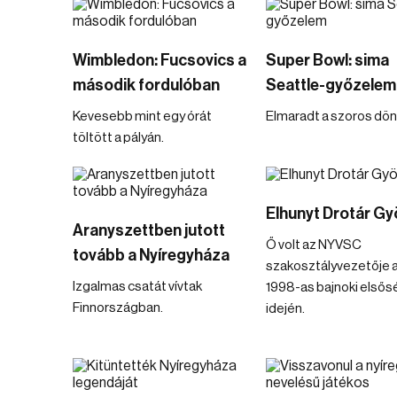
Wimbledon: Fucsovics a
Super Bowl: sima
második fordulóban
Seattle-győzelem
Kevesebb mint egy órát
Elmaradt a szoros dön
töltött a pályán.
Elhunyt Drotár Gy
Aranyszettben jutott
Ő volt az NYVSC
tovább a Nyíregyháza
szakosztályvezetője 
Izgalmas csatát vívtak
1998-as bajnoki elsős
Finnországban.
idején.