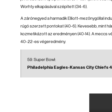
Worhty elkapásával szépített (34-6).
A zárónegyed a harmadik Elliott-mezőnygóllal ind
rúgó szerzett pontokat (40-6). Kevesebb, mint há
kozmetikázott az eredményen (40-14). A meccs végé
40-22-es végeredmény.
59. Super Bowl:
Philadelphia Eagles-Kansas City Chiefs 40