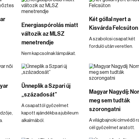
yar
Két góllal nyert a
Energiaspórolás miatt
Kisvárda Felcsúton
változik az MLSZ
A szabolcsi csapat két
menetrendje
forduló után veretlen.
Nem kapcsolnak lámpákat.
yar
Ünneplik a Szpari új
Magyar Nagydíj: Nor
„századosát”
meg sem tudták
A csapattól győzelmet
szorongatni
dzője,
kapott ajándékba a jubileum
A világbajnoki címvédő ra
a.
alkalmából.
cél győzelmet aratott.