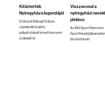
Kitüntették
Visszavonul a
Nyíregyháza legendáját
nyíregyházi nevel
játékos
Erdősné Balogh Erika a
röplabdától aktív
Az M4 Sport Nemzeti
pályafutását követően sem
Sporthíradójában jele
szakadt el.
be döntését.