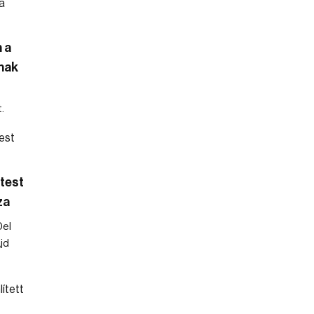
 a
nak
.
test
za
Del
jd