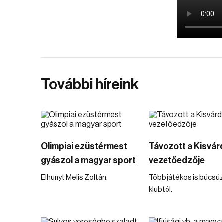
További híreink
Olimpiai ezüstérmest
Távozott a Kisvár
gyászol a magyar sport
vezetőedzője
Elhunyt Melis Zoltán.
Több játékos is búcsúz
klubtól.