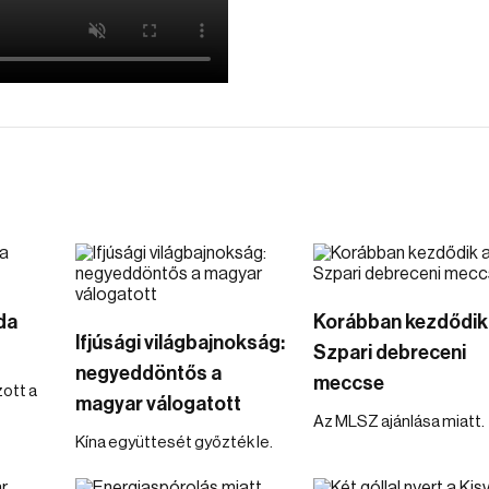
da
Korábban kezdődik
Ifjúsági világbajnokság:
Szpari debreceni
negyeddöntős a
meccse
ott a
magyar válogatott
Az MLSZ ajánlása miatt.
Kína együttesét győzték le.