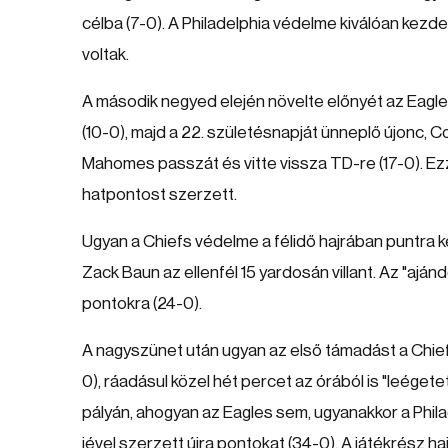
célba (7-0). A Philadelphia védelme kiválóan kezde
voltak.
A második negyed elején növelte előnyét az Eagles
(10-0), majd a 22. születésnapját ünneplő újonc
Mahomes passzát és vitte vissza TD-re (17-0). Ez
hatpontost szerzett.
Ugyan a Chiefs védelme a félidő hajrában puntra k
Zack Baun az ellenfél 15 yardosán villant. Az "aján
pontokra (24-0).
A nagyszünet után ugyan az első támadást a Chief
0), ráadásul közel hét percet az órából is "leéget
pályán, ahogyan az Eagles sem, ugyanakkor a Phila
jével szerzett újra pontokat (34-0). A játékrész ha