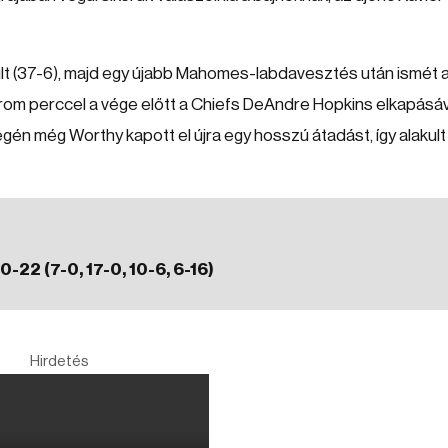
ult (37-6), majd egy újabb Mahomes-labdavesztés után ismét 
rom perccel a vége előtt a Chiefs DeAndre Hopkins elkapásáv
n még Worthy kapott el újra egy hosszú átadást, így alakult 
-22 (7-0, 17-0, 10-6, 6-16)
Hirdetés