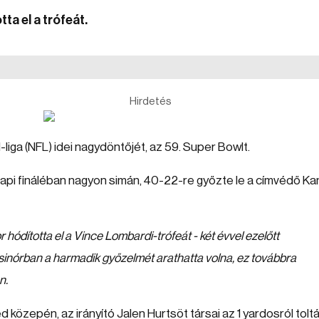
a el a trófeát.
Hirdetés
-liga (NFL) idei nagydöntőjét, az 59. Super Bowlt.
napi fináléban nagyon simán, 40-22-re győzte le a címvédő K
ódította el a Vince Lombardi-trófeát - két évvel ezelőtt
zsinórban a harmadik győzelmét arathatta volna, ez továbbra
n.
közepén, az irányító Jalen Hurtsöt társai az 1 yardosról tolt