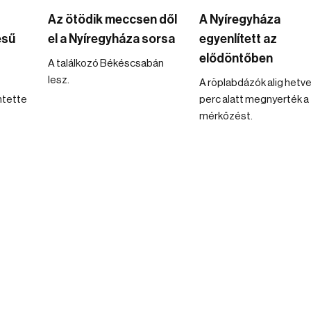
Az ötödik meccsen dől
A Nyíregyháza
ésű
el a Nyíregyháza sorsa
egyenlített az
elődöntőben
A találkozó Békéscsabán
lesz.
A röplabdázók alig hetv
ntette
perc alatt megnyerték a
mérkőzést.