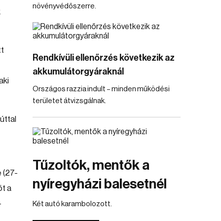
növényvédőszerre.
k
tt
Rendkívüli ellenőrzés következik az
akkumulátorgyáraknál
aki
Országos razzia indult – minden működési
területet átvizsgálnak.
úttal
Tűzoltók, mentők a
 (27-
nyíregyházi balesetnél
őt a
-
Két autó karambolozott.