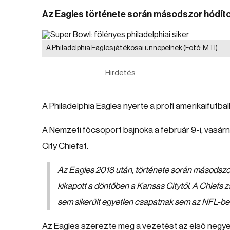
Az Eagles története során másodszor hódított
A Philadelphia Eagles játékosai ünnepelnek
(Fotó: MTI)
Hirdetés
A Philadelphia Eagles nyerte a profi amerikaifutball
A Nemzeti főcsoport bajnoka a február 9-i, vasár
City Chiefst.
Az Eagles 2018 után, története során másodszor h
kikapott a döntőben a Kansas Citytől. A Chiefs 
sem sikerült egyetlen csapatnak sem az NFL-be
Az Eagles szerezte meg a vezetést az első negyed 