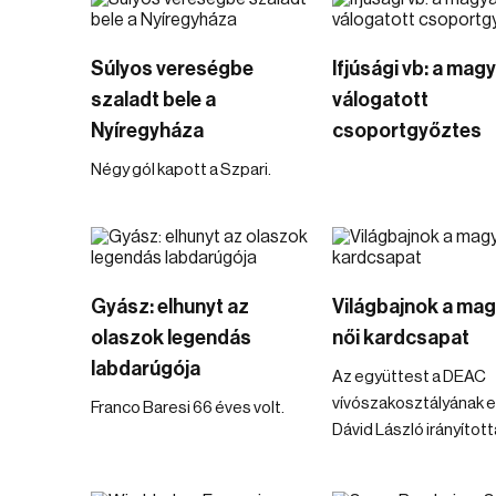
Súlyos vereségbe
Ifjúsági vb: a mag
szaladt bele a
válogatott
Nyíregyháza
csoportgyőztes
Négy gól kapott a Szpari.
Gyász: elhunyt az
Világbajnok a mag
olaszok legendás
női kardcsapat
labdarúgója
Az együttest a DEAC
vívószakosztályának e
Franco Baresi 66 éves volt.
Dávid László irányított