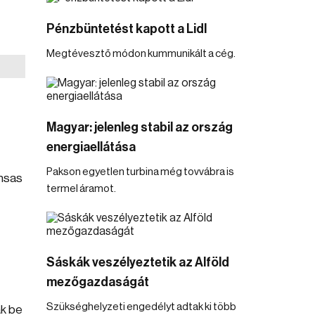
Pénzbüntetést kapott a Lidl
Megtévesztő módon kummunikált a cég.
Magyar: jelenleg stabil az ország
energiaellátása
Pakson egyetlen turbina még tovvábra is
ansas
termel áramot.
Sáskák veszélyeztetik az Alföld
mezőgazdaságát
Szükséghelyzeti engedélyt adtak ki több
ák be