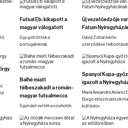
Futsal Eb: kikapott a
Új vezetőedzője van
magyar válogatott
Fatum Nyíregyházá
tő.
Egy gólt lőttek a
Dávid Zoltán kérte
portugáloknak.
szerződése felbontását
örgy
Spanyol Kupa-győz
Balhé miatt
igazolt a Nyíregyhá
az
félbeszakadt a román–
María Alejandra Alvarez 
ég
magyar futsalmeccs
Burgo először játszik ma
Egymást verték a szurkolók.
külföldön.