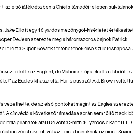
tt, az első játékrészben a Chiefs támadói teljesen súlytalano
, Jake Elliott egy 48 yardos mezőnygól-kísérletet értékesíte
, Cooper DeJean szerezte meg a háromszoros bajnok Patrick
zel ő lett a Super Bowlok történetének első születésnaposa, 
ényszerítette az Eaglest, de Mahomes újra eladta a labdát, ez
dékot" az Eagles kihasználta, Hurts passzát A.J. Brown váltotta
s vezethette, de az első pontokat megint az Eagles szerezte
ett". A címvédő a következő támadása során sem töltött sok id
delphia pillanatok alatt DeVonta Smith 46 yardos elkapott TD
jrájában végül sikerült válaszolnia a bajnoknak, az újonc Xavier