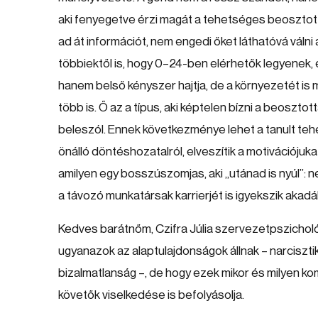
aki fenyegetve érzi magát a tehetséges beosztotta
ad át információt, nem engedi őket láthatóvá válni 
többiektől is, hogy 0–24-ben elérhetők legyenek, 
hanem belső kényszer hajtja, de a környezetét is
több is. Ő az a típus, aki képtelen bízni a beoszt
beleszól. Ennek következménye lehet a tanult te
önálló döntéshozatalról, elveszítik a motivációju
amilyen egy bosszúszomjas, aki „utánad is nyúl”: n
a távozó munkatársak karrierjét is igyekszik akadá
Kedves barátnőm, Czifra Júlia szervezetpszicholó
ugyanazok az alaptulajdonságok állnak – narciszti
bizalmatlanság –, de hogy ezek mikor és milyen ko
követők viselkedése is befolyásolja.