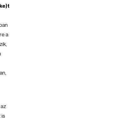
ke)t
ában
re a
zik,
n
an,
 az
 is