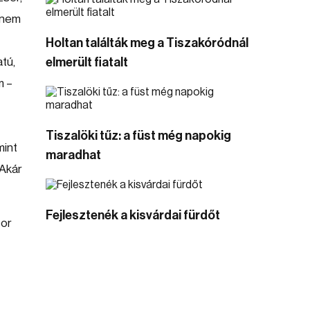
, nem
Holtan találták meg a Tiszakóródnál
tú,
elmerült fiatalt
m –
Tiszalöki tűz: a füst még napokig
mint
maradhat
 Akár
Fejlesztenék a kisvárdai fürdőt
zor