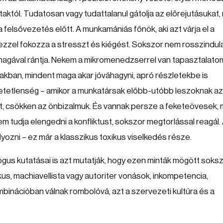
któl. Tudatosan vagy tudattalanul gátolja az előrejutásukat
a felsővezetés előtt. A munkamániás főnök, aki azt várja el a
ezzel fokozza a stresszt és kiégést. Sokszor nem rosszindula
 magával rántja. Nekem a mikromenedzserrel van tapasztalato
ottakban, mindent maga akar jóváhagyni, apró részletekbe is
hetetlenség – amikor a munkatársak előbb-utóbb leszoknak az
kat, csökken az önbizalmuk. És vannak persze a feketeövesek, 
em tudja elengedni a konfliktust, sokszor megtorlással reagál.
lyozni – ez már a klasszikus toxikus viselkedés része.
gus kutatásai is azt mutatják, hogy ezen minták mögött soks
kus, machiavellista vagy autoriter vonások, inkompetencia,
mbinációban válnak rombolóvá, azt a szervezeti kultúra és a