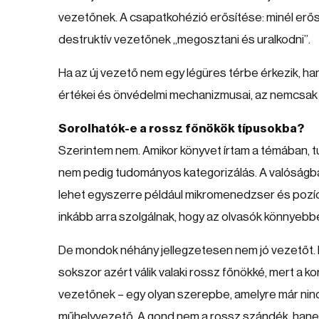
vezetőnek. A csapatkohézió erősítése: minél erő
destruktív vezetőnek „megosztani és uralkodni”.
Ha az új vezető nem egy légüres térbe érkezik, h
értékei és önvédelmi mechanizmusai, az nemcsak a 
Sorolhatók-e a rossz főnökök típusokba?
Szerintem nem. Amikor könyvet írtam a témában, tu
nem pedig tudományos kategorizálás. A valóságb
lehet egyszerre például mikromenedzser és pozíc
inkább arra szolgálnak, hogy az olvasók könnyebb
De mondok néhány jellegzetesen nem jó vezetőt. Pé
sokszor azért válik valaki rossz főnökké, mert a k
vezetőnek – egy olyan szerepbe, amelyre már ninc
műhelyvezető. A gond nem a rossz szándék, hanem