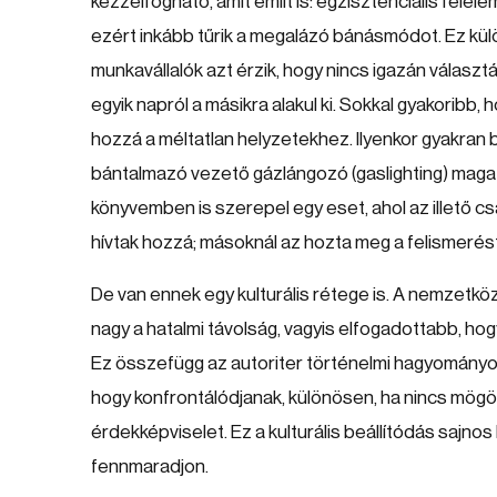
kézzelfogható, amit említ is: egzisztenciális fél
ezért inkább tűrik a megalázó bánásmódot. Ez kül
munkavállalók azt érzik, hogy nincs igazán választá
egyik napról a másikra alakul ki. Sokkal gyakorib
hozzá a méltatlan helyzetekhez. Ilyenkor gyakran b
bántalmazó vezető gázlángozó (gaslighting) magat
könyvemben is szerepel egy eset, ahol az illető c
hívtak hozzá; másoknál az hozta meg a felismerést
De van ennek egy kulturális rétege is. A nemzet
nagy a hatalmi távolság, vagyis elfogadottabb, hog
Ez összefügg az autoriter történelmi hagyományokk
hogy konfrontálódjanak, különösen, ha nincs mög
érdekképviselet. Ez a kulturális beállítódás sajno
fennmaradjon.