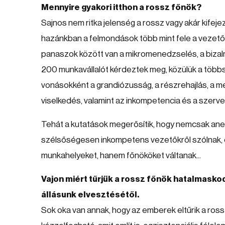
Mennyire gyakori itthon a rossz főnök?
Sajnos nem ritka jelenség a rossz vagy akár kifejez
hazánkban a felmondások több mint fele a vezetőve
panaszok között van a mikromenedzselés, a bizalm
200 munkavállalót kérdeztek meg, közülük a többs
vonásokként a grandiózusság, a részrehajlás, a megf
viselkedés, valamint az inkompetencia és a szerve
Tehát a kutatások megerősítik, hogy nemcsak anekd
szélsőségesen inkompetens vezetőkről szólnak, 
munkahelyeket, hanem főnököket váltanak...
Vajon miért tűrjük a rossz főnök hatalmaskod
állásunk elvesztésétől.
Sok oka van annak, hogy az emberek eltűrik a rossz