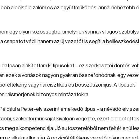
sebb a belső bizalom és az együttműködés, annál nehezebb 
anem egy olyan közösségbe, amelynek vannak világos szabályai
csapatot védi, hanem az új vezetőt is segíti a beilleszkedés
datosan alakítottam ki típusokat – ez szerkesztői döntés volt
an ezek a vonások nagyon gyakran összefonódnak: egy veze
ióféltékeny, vagy narcisztikus és bosszúszomjas. A típusok
en ráismerjenek bizonyos mintázatokra.
ldául a Peter-elv szerint emelkedő típus – a névadó elv szer
orábbi, szakértői munkáját kiválóan végezte, ezért előléptették
s meg a kompetenciája. Jó autószerelőből nem feltétlenül les
 az alkalmatlanság. A pozícióféltékeny vezető: olyan mened