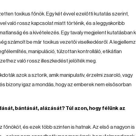
etten toxikus főnök. Egy két évvel ezelőtti kutatás szerint,
l való rossz kapcsolat miatt történik, és a leggyakoribb
atlanság és a kivételezés. Egy tavaly megjelent kutatásban 
ég számolt be már toxikus vezetői viselkedésről. A legjellem
élemlítés, manipuláció, túlzottan kontrolláló, etikátlan
zethez való rossz illeszkedést jelölték meg.
oták azok a sztorik, amik manipulatív, érzelmi zsaroló, vagy
és bizony igaz a mondás, hogy az emberek nem elsősorban
ását, bántását, alázását? Túl azon, hogy félünk az
 főnököt, és ezek több szinten is hatnak. Az első a nagyon is