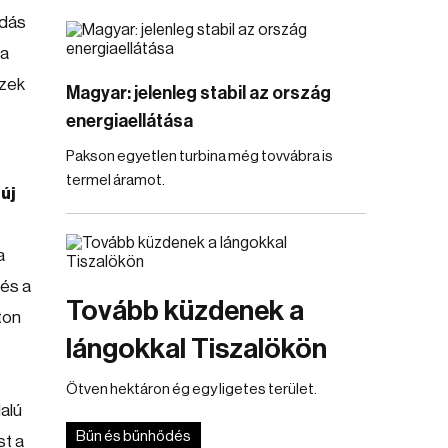
odás
 a
Ezek
Magyar: jelenleg stabil az ország
energiaellátása
Pakson egyetlen turbina még tovvábra is
termel áramot.
új
a
 és a
Tovább küzdenek a
ton
lángokkal Tiszalökön
Ötven hektáron ég egy ligetes terület.
alú
Bűn és bűnhődés
st a