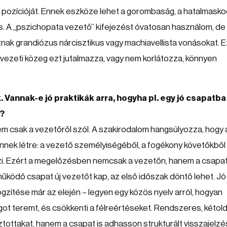
a pozícióját. Ennek eszköze lehet a gorombaság, a hatalmask
és. A „pszichopata vezető” kifejezést óvatosan használom, de
tnak grandiózus nárcisztikus vagy machiavellista vonásokat. 
vezeti közeg ezt jutalmazza, vagy nem korlátozza, könnyen
. Vannak-e jó praktikák arra, hogyha pl. egy jó csapatba 
n?
em csak a vezetőről szól. A szakirodalom hangsúlyozza, hogy 
nnek létre: a vezető személyiségéből, a fogékony követőkből
szi. Ezért a megelőzésben nemcsak a vezetőn, hanem a csapa
ól működő csapat új vezetőt kap, az első időszak döntő lehet. Jó
gzítése már az elején – legyen egy közös nyelv arról, hogyan
got teremt, és csökkenti a félreértéseket. Rendszeres, kétold
ztottakat, hanem a csapat is adhasson strukturált visszajelzé