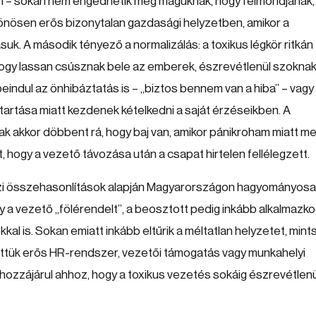
elem – sokan nem engedhetik meg maguknak, hogy felmondjanak,
önösen erős bizonytalan gazdasági helyzetben, amikor a
suk. A második tényező a normalizálás: a toxikus légkör ritkán
b, hogy lassan csúsznak bele az emberek, észrevétlenül szokna
eindul az önhibáztatás is – „biztos bennem van a hiba” – vagy
artása miatt kezdenek kételkedni a saját érzéseikben. A
sak akkor döbbent rá, hogy baj van, amikor pánikroham miatt m
, hogy a vezető távozása után a csapat hirtelen fellélegzett.
közi összehasonlítások alapján Magyarországon hagyományos
y a vezető „fölérendelt”, a beosztott pedig inkább alkalmazko
al is. Sokan emiatt inkább eltűrik a méltatlan helyzetet, min
öttük erős HR-rendszer, vezetői támogatás vagy munkahelyi
s hozzájárul ahhoz, hogy a toxikus vezetés sokáig észrevétlenü