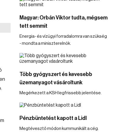
Magyar: Orbán Viktor tudta, mégsem
tett semmit
Energia- és vízügyi forradalomra van szükség
- mondta a miniszterelnök.
ó
Több gyógyszert és kevesebb
ien
üzemanyagot vásároltunk
.
Megérkezett a KSH legfrissebb jelentése.
Pénzbüntetést kapott a Lidl
im
Megtévesztő módon kummunikált a cég.