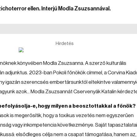
ichoterror ellen. Interjú Modla Zsuzsannával.
Hirdetés
főnöknek könyvében Modla Zsuzsanna. A szerző kulturális
 adjunktus. 2023-ban Pokoli főnökök címmel, a Corvina Kiad
ny igazán szerencsés embertársunktól eltekintve valamenny
agyunk azok... Modla Zsuzsannát Cservenyák Katalin kérdezte
befolyásolja-e, hogy milyen a beosztottakkal a főnök?
ások is megerősítik, hogy a toxikus vezetés nem egyszerűen
anság vagy inkompetencia következménye. Saját tapasztalata
xikussá: elsődleges célja nem a csapat támogatása, hanem az,