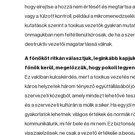
hogy elrejtse a hozzá nem értését és megtartsa 
vagy a túlzott kontroll, például a mikromenedzsel
kutatások szerint a toxikus vezetők gyakran muta
önmagukban nem feltétlenül kórosak, de ha a szer
destruktív vezetői magatartássá válnak.
A főnököt ritkán választjuk, leginkább kapjuk
főnök kerül, megelőzzük, hogy pokoli legye
Ez valóban kulcskérdés, mert a toxikus vezetés n
káros helyzetek három tényező együttállásából jö
szervezeti közegből, amely mindezt lehetővé te
és a szervezeti kultúrán is múlik a siker. Ha egy j
gyakorlatok lehetnek: világos értékek és normák rö
kommunikálunk, mi fér bele és mi nem. Ez biztonsá
visszajelzések: ne csak a vezető értékelje a beos