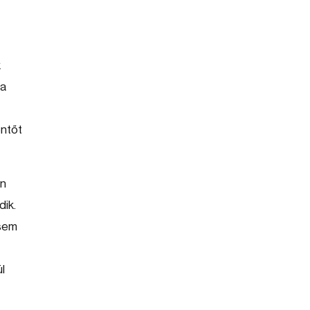
k
 a
entőt
an
dik.
tsem
l