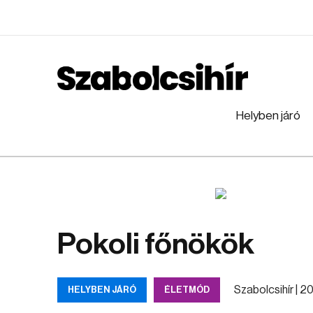
Helyben járó
Pokoli főnökök
Szabolcsihír |
202
HELYBEN JÁRÓ
ÉLETMÓD