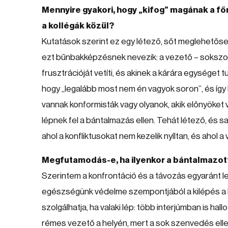
Mennyire gyakori, hogy „kifog” magának a főn
a kollégák közül?
Kutatások szerint ez egy létező, sőt meglehetős
ezt bűnbakképzésnek nevezik: a vezető – sokszor 
frusztrációját vetíti, és akinek a kárára egységet t
hogy „legalább most nem én vagyok soron”, és így
vannak konformisták vagy olyanok, akik előnyöket v
lépnek fel a bántalmazás ellen. Tehát létező, és s
ahol a konfliktusokat nem kezelik nyíltan, és ahol
Megfutamodás-e, ha ilyenkor a bántalmazott f
Szerintem a konfrontáció és a távozás egyaránt l
egészségünk védelme szempontjából a kilépés a le
szolgálhatja, ha valaki lép: több interjúmban is ha
rémes vezető a helyén, mert a sok szenvedés ellené