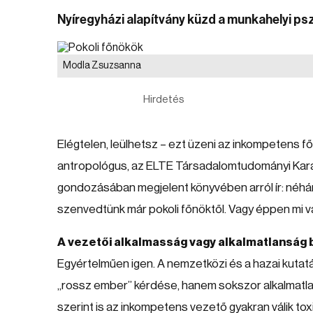
Nyíregyházi alapítvány küzd a munkahelyi psz
Modla Zsuzsanna
Hirdetés
Elégtelen, leülhetsz – ezt üzeni az inkompetens 
antropológus, az ELTE Társadalomtudományi Karán
gondozásában megjelent könyvében arról ír: néhá
szenvedtünk már pokoli főnöktől. Vagy éppen mi v
A vezetői alkalmasság vagy alkalmatlanság 
Egyértelműen igen. A nemzetközi és a hazai kutat
„rossz ember” kérdése, hanem sokszor alkalmatl
szerint is az inkompetens vezető gyakran válik to