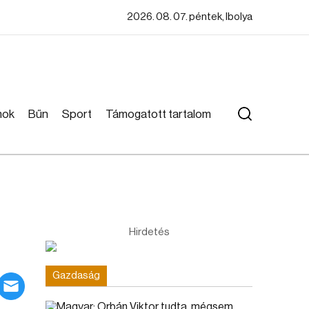
2026. 08. 07. péntek, Ibolya
mok
Bűn
Sport
Támogatott tartalom
Hirdetés
Gazdaság