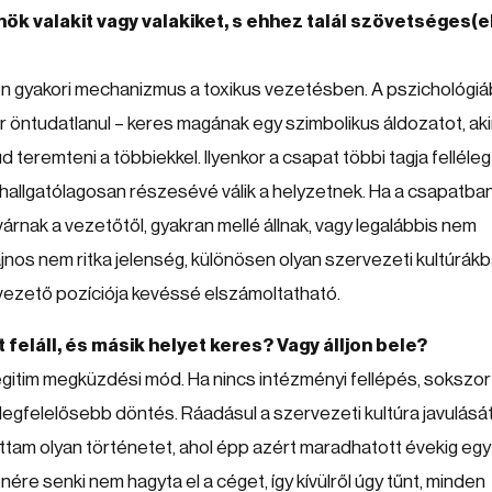
ök valakit vagy valakiket, s ehhez talál szövetséges(e
en gyakori mechanizmus a toxikus vezetésben. A pszichológi
öntudatlanul – keres magának egy szimbolikus áldozatot, aki
ud teremteni a többiekkel. Ilyenkor a csapat többi tagja felléleg
 hallgatólagosan részesévé válik a helyzetnek. Ha a csapatba
árnak a vezetőtől, gyakran mellé állnak, vagy legalábbis nem
ajnos nem ritka jelenség, különösen olyan szervezeti kultúrákb
 a vezető pozíciója kevéssé elszámoltatható.
eláll, és másik helyet keres? Vagy álljon bele?
egitim megküzdési mód. Ha nincs intézményi fellépés, sokszor
gfelelősebb döntés. Ráadásul a szervezeti kultúra javulását
llottam olyan történetet, ahol épp azért maradhatott évekig egy
re senki nem hagyta el a céget, így kívülről úgy tűnt, minden