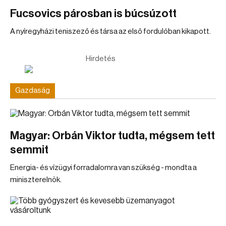
Fucsovics párosban is búcsúzott
A nyíregyházi teniszező és társa az első fordulóban kikapott.
Hirdetés
Gazdaság
Magyar: Orbán Viktor tudta, mégsem tett
semmit
Energia- és vízügyi forradalomra van szükség - mondta a
miniszterelnök.