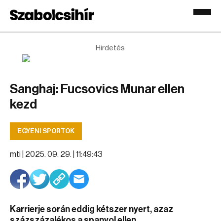
Hirdetés
Sanghaj: Fucsovics Munar ellen
kezd
EGYÉNI SPORTOK
mti |
2025. 09. 29. | 11:49:43
Karrierje során eddig kétszer nyert, azaz
százszázalékos a spanyol ellen.