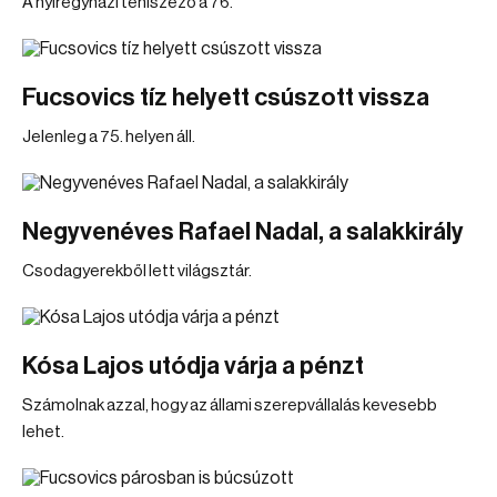
A nyíregyházi teniszező a 76.
Fucsovics tíz helyett csúszott vissza
Jelenleg a 75. helyen áll.
Negyvenéves Rafael Nadal, a salakkirály
Csodagyerekből lett világsztár.
Kósa Lajos utódja várja a pénzt
Számolnak azzal, hogy az állami szerepvállalás kevesebb
lehet.