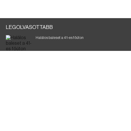
LEGOLVASOTTABB
Halálos baleset a 41-es főúton
Gyász: elhunyt az olaszok legendás labdarúgója
Magyar Péter: ülésezett a Kormányzati Védelmi
Munkacsoport
Fák égnek Tyukod és Nagyecsed között