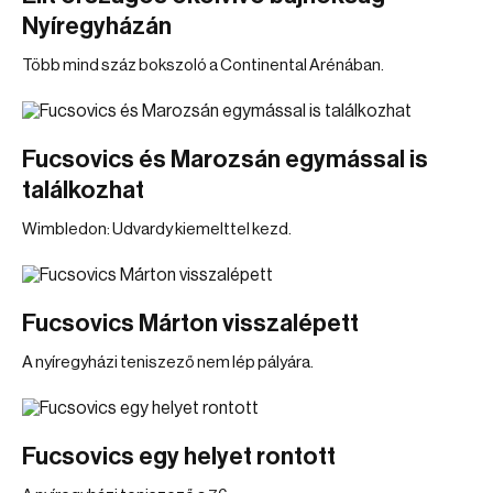
Nyíregyházán
Több mind száz bokszoló a Continental Arénában.
Fucsovics és Marozsán egymással is
találkozhat
Wimbledon: Udvardy kiemelttel kezd.
Fucsovics Márton visszalépett
A nyíregyházi teniszező nem lép pályára.
Fucsovics egy helyet rontott