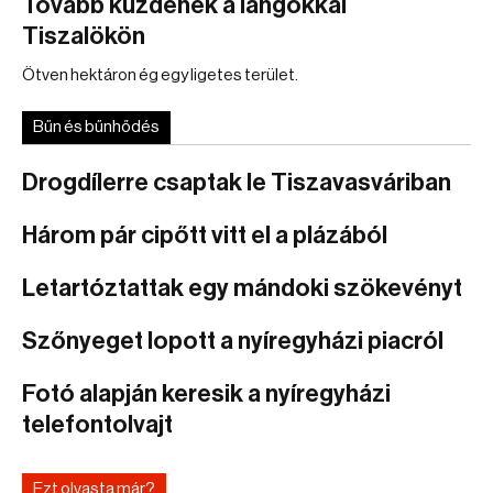
Tovább küzdenek a lángokkal
Tiszalökön
Ötven hektáron ég egy ligetes terület.
Bűn és bűnhődés
Drogdílerre csaptak le Tiszavasváriban
Három pár cipőtt vitt el a plázából
Letartóztattak egy mándoki szökevényt
Szőnyeget lopott a nyíregyházi piacról
Fotó alapján keresik a nyíregyházi
telefontolvajt
Ezt olvasta már?