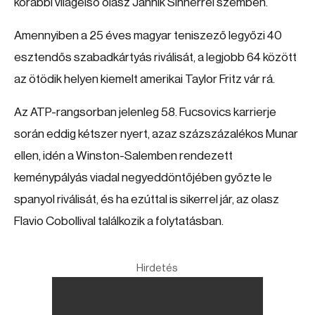
korábbi világelső olasz Jannik Sinnerrel szemben.
Amennyiben a 25 éves magyar teniszező legyőzi 40
esztendős szabadkártyás riválisát, a legjobb 64 között
az ötödik helyen kiemelt amerikai Taylor Fritz vár rá.
Az ATP-rangsorban jelenleg 58. Fucsovics karrierje
során eddig kétszer nyert, azaz százszázalékos Munar
ellen, idén a Winston-Salemben rendezett
keménypályás viadal negyeddöntőjében győzte le
spanyol riválisát, és ha ezúttal is sikerrel jár, az olasz
Flavio Cobollival találkozik a folytatásban.
Hirdetés