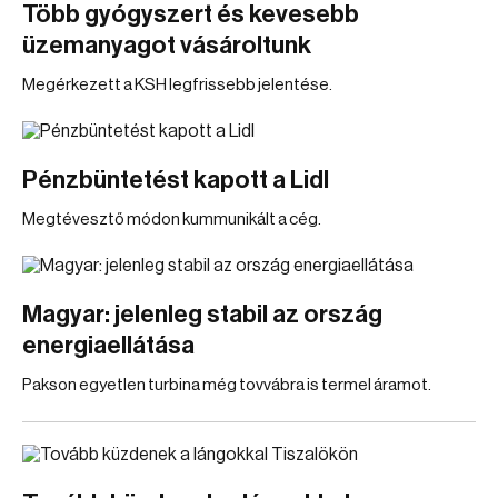
Több gyógyszert és kevesebb
üzemanyagot vásároltunk
Megérkezett a KSH legfrissebb jelentése.
Pénzbüntetést kapott a Lidl
Megtévesztő módon kummunikált a cég.
Magyar: jelenleg stabil az ország
energiaellátása
Pakson egyetlen turbina még tovvábra is termel áramot.