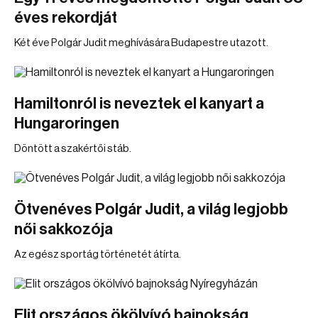
éves rekordját
Két éve Polgár Judit meghívására Budapestre utazott.
Hamiltonról is neveztek el kanyart a
Hungaroringen
Döntött a szakértői stáb.
Ötvenéves Polgár Judit, a világ legjobb
női sakkozója
Az egész sportág történetét átírta.
Elit országos ökölvívó bajnokság