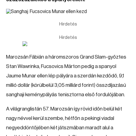
Hirdetés
Hirdetés
Marozsán Fábián a háromszoros Grand Slam-győztes
Stan Wawrinka, Fucsovics Márton pedig a spanyol
Jaume Munar ellen lép pályára a szerdán kezdődő, 9,1
millió dollár (körülbelül 3,05 milliárd forint) összdíjazású
sanghaji keménypályás tenisztorna első fordulójában.
A világranglistán 57. Marozsán így rövid időn belül két
nagy névvel kerül szembe, hétfőn a pekingi viadal
negyeddöntőjében két játszmában maradt alul a