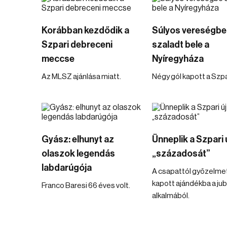
Korábban kezdődik a
Súlyos vereségbe
Szpari debreceni
szaladt bele a
meccse
Nyíregyháza
Az MLSZ ajánlása miatt.
Négy gól kapott a Szpa
Gyász: elhunyt az
Ünneplik a Szpari 
olaszok legendás
„századosát”
labdarúgója
A csapattól győzelme
kapott ajándékba a ju
Franco Baresi 66 éves volt.
alkalmából.