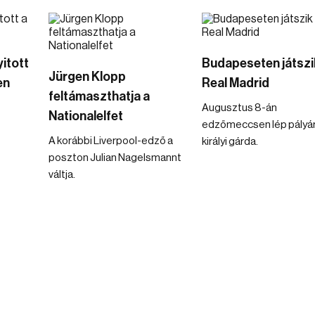
itott
Budapeseten játszi
Jürgen Klopp
en
Real Madrid
feltámaszthatja a
Augusztus 8-án
Nationalelfet
edzőmeccsen lép pályár
A korábbi Liverpool-edző a
királyi gárda.
poszton Julian Nagelsmannt
váltja.