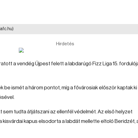
dafc.hu)
Hirdetés
ott a vendég Újpest felett a labdarúgó Fizz Liga 15. forduló
k be ismét a három pontot, míg a fővárosiak először kaptak ki
ésével.
sem tudta átjátszani az ellenfél védelmét. Az első helyzet
kisvárdai kapus elsodorta a labdát mellette eltoló Beridzét, 