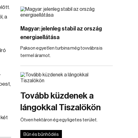
lőtt.
l, a
Magyar: jelenleg stabil az ország
energiaellátása
Pakson egyetlen turbina még tovvábra is
író
termel áramot.
-
pest,
Tovább küzdenek a
lángokkal Tiszalökön
 két
Ötven hektáron ég egy ligetes terület.
Bűn és bűnhődés