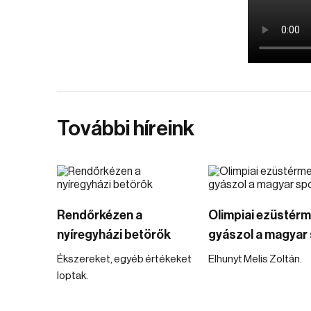
További híreink
Rendőrkézen a
Olimpiai ezüstér
nyíregyházi betörők
gyászol a magyar 
Ékszereket, egyéb értékeket
Elhunyt Melis Zoltán.
loptak.