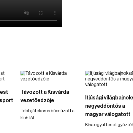
mest
Távozott a Kisvárda
Ifjúsági világbajnok
sport
vezetőedzője
negyeddöntős a
Több játékos is búcsúzott a
magyar válogatott
klubtól.
Kína együttesét győzték 