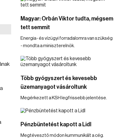
Magyar: Orbán Viktor tudta, mégsem
tett semmit
Energia- és vízügyi forradalomra van szükség
- mondta a miniszterelnök.
jának
Több gyógyszert és kevesebb
üzemanyagot vásároltunk
 a
Megérkezett a KSH legfrissebb jelentése.
a
Pénzbüntetést kapott a Lidl
Megtévesztő módon kummunikált a cég.