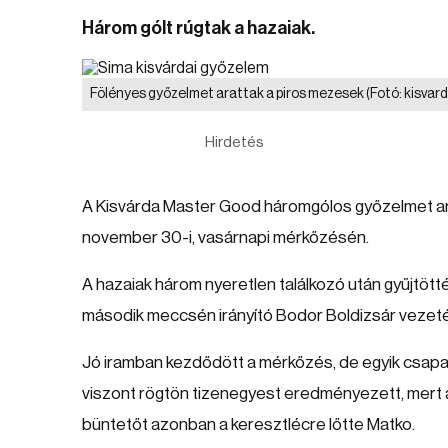
Három gólt rúgtak a hazaiak.
Fölényes győzelmet arattak a piros mezesek
(Fotó: kisvar
Hirdetés
A Kisvárda Master Good háromgólos győzelmet arat
november 30-i, vasárnapi mérkőzésén.
A hazaiak három nyeretlen találkozó után gyűjtötté
második meccsén irányító Bodor Boldizsár vezet
Jó iramban kezdődött a mérkőzés, de egyik csapat 
viszont rögtön tizenegyest eredményezett, mert a 
büntetőt azonban a keresztlécre lőtte Matko.