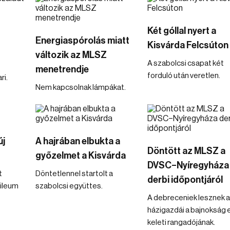
Két góllal nyert a
Energiaspórolás miatt
Kisvárda Felcsúton
változik az MLSZ
A szabolcsi csapat két
menetrendje
forduló után veretlen.
ri.
Nem kapcsolnak lámpákat.
új
A hajrában elbukta a
Döntött az MLSZ a
győzelmet a Kisvárda
DVSC–Nyíregyháza
t
Döntetlennel startolt a
derbi időpontjáról
bileum
szabolcsi együttes.
A debreceniek lesznek a
házigazdái a bajnokság 
keleti rangadójának.