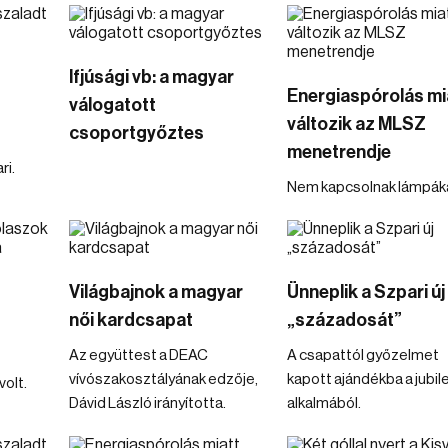
Ifjúsági vb: a magyar
Energiaspórolás mi
válogatott
változik az MLSZ
csoportgyőztes
menetrendje
ri.
Nem kapcsolnak lámpáka
Világbajnok a magyar
Ünneplik a Szpari új
női kardcsapat
„századosát”
Az együttest a DEAC
A csapattól győzelmet
vívószakosztályának edzője,
kapott ajándékba a jubi
volt.
Dávid László irányította.
alkalmából.