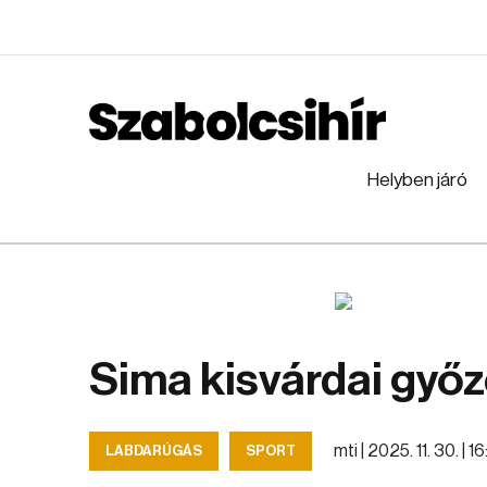
Helyben járó
Sima kisvárdai győ
mti |
2025. 11. 30. | 1
LABDARÚGÁS
SPORT