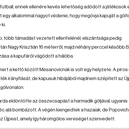
futball, ennek ellenére kevés lehetőség adódott a játékosok e
tt egy alkalommal nagyot védenie, hogy megóvja kapuját a góltó
ki.
b, több támadást vezetett ellenfelénél, elszántsága pedig
tán Nagy Krisztián 16 méterről, majd néhány perccel később B
kozása a kapufáról vágódott a hálóba.
rt a kettő között Mesanovicnak is volt egy helyzete. A piros
ték irányítását, de kapusuk hibájából majdnem szépített az Új
 gólvonalon.
árda eldöntötte az összecsapást a harmadik góljával, ugyanis
léc alá bombázott. A végén kiengedtek a hazaiak, de Popovich
az Újpest, amely így háromgólos vereséget szenvedett.