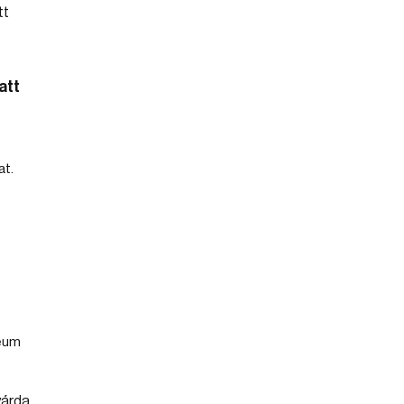
att
t.
leum