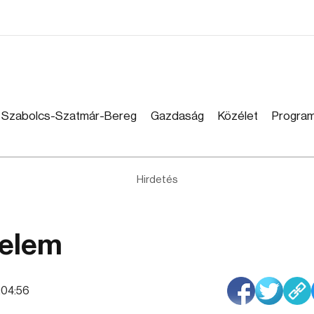
Szabolcs-Szatmár-Bereg
Gazdaság
Közélet
Progra
Hirdetés
zelem
6:04:56