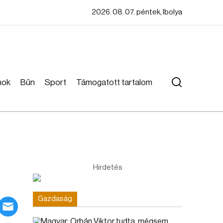
2026. 08. 07. péntek, Ibolya
mok
Bűn
Sport
Támogatott tartalom
Hirdetés
Gazdaság