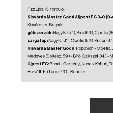
Fizz Liga, 15. forduló:
Kisvárda Master Good-Újpest FC 3-0 (0-
Kisvárda, v.: Bognár
gólszerzők:
Nagy K. (57.), Bíró (63.), Cipetic (8
sárga lap:
Nagy K. (61.), Cipetic (82.), Pintér (87.
Kisvárda Master Good:
Popovich - Cipetic, J
Medgyes (Soltész, 59.) - Bíró (Szikszai, 84.) - M
Újpest FC:
Banai - Gergényi, Nunes, Koburi, Tam
Horváth K. (Tucic, 73.) - Beridze