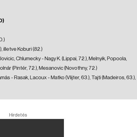
0)
0.)
), illetve Koburi (82.)
ovicic, Chlumecky - Nagy K. (Lippai, 72.), Melnyik, Popoola,
olnár (Pintér, 72.), Mesanovic (Novothny, 72.)
ás - Rasak, Lacoux - Matko (Vlijter, 63.), Tajti (Madeiros, 63.),
Hirdetés