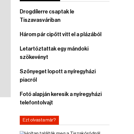
Drogdílerre csaptak le
Tiszavasváriban
Három pár cipőtt vitt el a plázából
Letartóztattak egy mándoki
szökevényt
Szőnyeget lopott a nyíregyházi
piacról
Fotó alapján keresik a nyíregyházi
telefontolvajt
Ezt olvasta már?