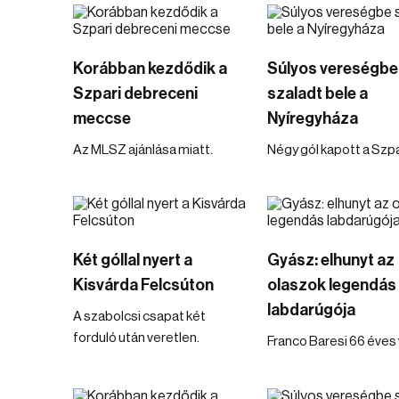
Korábban kezdődik a
Súlyos vereségbe
Szpari debreceni
szaladt bele a
meccse
Nyíregyháza
Az MLSZ ajánlása miatt.
Négy gól kapott a Szpa
Két góllal nyert a
Gyász: elhunyt az
Kisvárda Felcsúton
olaszok legendás
labdarúgója
A szabolcsi csapat két
forduló után veretlen.
Franco Baresi 66 éves 