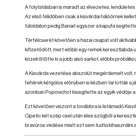
A folytatásban is maradt az élvezetes, lendületes 
Az első félidőben csak a kisvárdai hálóőrnek kelle
túloldalon pedig Banait egyszer a kapufa segítette 
Térfélcserét követően a hazai csapat volt aktívab
kifizetődött, mert előbb egy remek keresztlabda u
közelről lőtte ki a jobb alsó sarkot, előbbi próbál
A Kisvárda vezetése abszolút megérdemelt volt, me
fehérek kétgólos előnyben is kézben tartották a já
azonban Popovichot kisegítette az egyik védője a
Ezt követően viszont a továbbra is letámadó Kisv
Cipetic két szép csel után éles szögből a kereszt
bravúros védése miatt ezt sem tudta kihasználni 