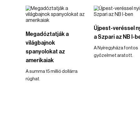
Újpest-veréssel ny
Megadóztatják a
a Szpari az NB I-b
világbajnok
A Nyíregyháza fontos
spanyolokat az
győzelmet aratott.
amerikaiak
A summa 15 millió dollárra
rúghat.