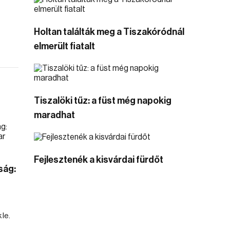
Holtan találták meg a Tiszakóródnál
elmerült fiatalt
Tiszalöki tűz: a füst még napokig
maradhat
Fejlesztenék a kisvárdai fürdőt
ság:
le.