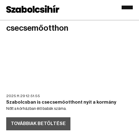
csecsemőotthon
2025.11.29 12:51:55
Szabolcsban is csecsemőotthont nyit a kormány
Nőtt a kórházban élő babák száma.
TOVÁBBIAK BETÖLTÉSE