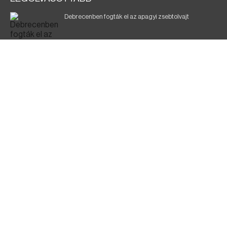
Debrecenben fogták el az apagyi zsebtolvajt
Halálos baleset a 41-es főúton
700 megawattot spóroltak össze a magyarok
Fák égnek Tyukod és Nagyecsed között
Fürdőző után kutatnak Tiszakóródnál