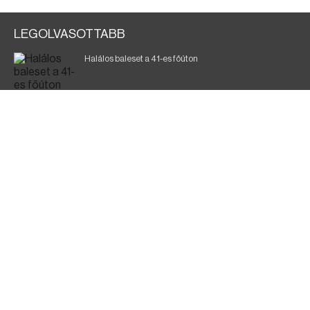
LEGOLVASOTTABB
Halálos baleset a 41-es főúton
Magyar Péter: ülésezett a Kormányzati Védelmi
Munkacsoport
A vasúti teherszállítást korlátozzák
Fák égnek Tyukod és Nagyecsed között
Fürdőző után kutatnak Tiszakóródnál