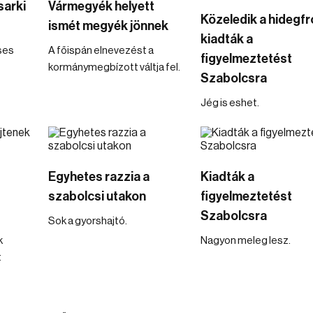
sarki
Vármegyék helyett
Közeledik a hidegfr
ismét megyék jönnek
kiadták a
ses
A főispán elnevezést a
figyelmeztetést
kormánymegbízott váltja fel.
Szabolcsra
Jég is eshet.
Egyhetes razzia a
Kiadták a
szabolcsi utakon
figyelmeztetést
Szabolcsra
Sok a gyorshajtó.
k
Nagyon meleg lesz.
t