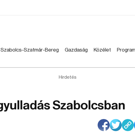
Szabolcs-Szatmár-Bereg
Gazdaság
Közélet
Progra
Hirdetés
gyulladás Szabolcsban