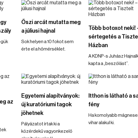
agy
Őszi arcát mutatta meg
Több botoxot neki! 
szály
a júliusi hajnal
sértegetés a Tiszte
égük
Sok helyen a 10 fokot sem
Házban
érte el a hőmérséklet.
A KDNP-s Juhász Hajnal
kapta a „beszólást”.
Egyetemi alapítványok:
Itthon is látható a s
eg az
új kuratóriumi tagok
fény
jöhetnek
Ha komolyabb mágnese
vihar alakul ki.
Pályázatot írtak ki a
tek
közérdekű vagyonkezelő