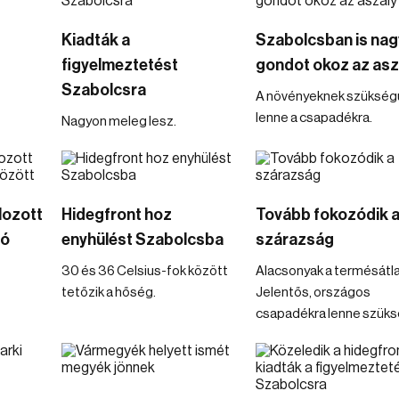
Kiadták a
Szabolcsban is nag
figyelmeztetést
gondot okoz az asz
Szabolcsra
A növényeknek szükség
lenne a csapadékra.
Nagyon meleg lesz.
lozott
Hidegfront hoz
Tovább fokozódik 
tó
enyhülést Szabolcsba
szárazság
30 és 36 Celsius-fok között
Alacsonyak a termésátl
tetőzik a hőség.
Jelentős, országos
csapadékra lenne szüks