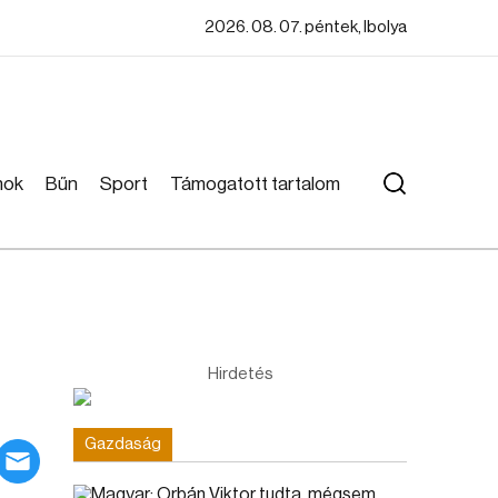
2026. 08. 07. péntek, Ibolya
mok
Bűn
Sport
Támogatott tartalom
Hirdetés
Gazdaság