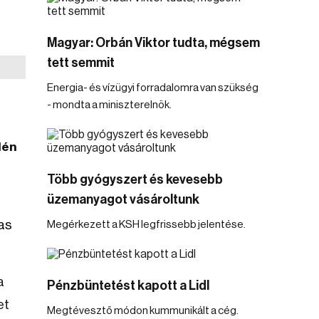
Magyar: Orbán Viktor tudta, mégsem
tett semmit
Energia- és vízügyi forradalomra van szükség
- mondta a miniszterelnök.
lén
Több gyógyszert és kevesebb
üzemanyagot vásároltunk
Vas
Megérkezett a KSH legfrissebb jelentése.
a
Pénzbüntetést kapott a Lidl
et
Megtévesztő módon kummunikált a cég.