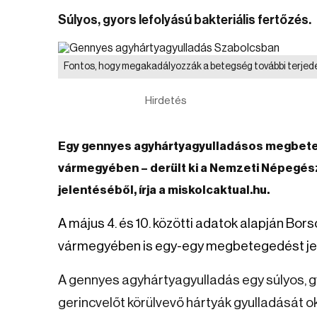
Súlyos, gyors lefolyású bakteriális fertőzés.
Fontos, hogy megakadályozzák a betegség további terje
Hirdetés
Egy gennyes agyhártyagyulladásos megbete
vármegyében – derült ki a Nemzeti Népegés
jelentéséből, írja a miskolcaktual.hu.
A május 4. és 10. közötti adatok alapján Bo
vármegyében is egy-egy megbetegedést jel
A gennyes agyhártyagyulladás egy súlyos, gy
gerincvelőt körülvevő hártyák gyulladását 