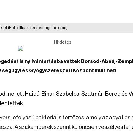
dését
(Fotó: Illusztráció/magnific.com)
Hirdetés
gedést is nyilvántartásba vettek Borsod-Abaúj-Zemp
zségügyi és Gyógyszerészeti Központ múlt heti
rsod mellett Hajdú-Bihar, Szabolcs-Szatmár-Bereg és 
entettek.
ors lefolyású bakteriális fertőzés, amely az agyat és 
okozza. A szakemberek szerint különösen veszélyes leh