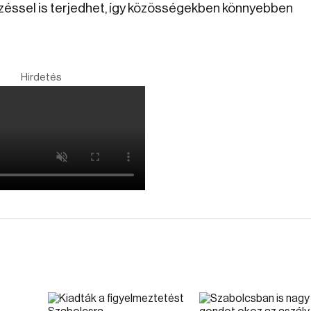
zéssel is terjedhet, így közösségekben könnyebben
Hirdetés