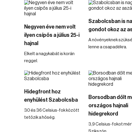
Szabolcsban is n
Negyven éve nem volt
gondot okoz az a
ilyen csípős a július 25-i
A növényeknek szüks
hajnal
lenne a csapadékra.
Elkelt a nagykabát is korán
reggel.
Hidegfront hoz
Borsodban dőlt m
enyhülést Szabolcsba
országos hajnali
30 és 36 Celsius-fok között
hidegrekord
tetőzik a hőség.
3,9 Celsius-fokot mér
Szikszón.