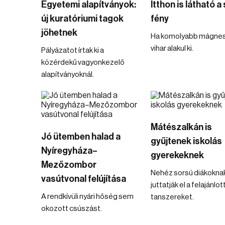
Egyetemi alapítványok:
Itthon is látható a 
új kuratóriumi tagok
fény
jöhetnek
Ha komolyabb mágne
vihar alakul ki.
Pályázatot írtak ki a
közérdekű vagyonkezelő
alapítványoknál.
Mátészalkán is
Jó ütemben halad a
gyűjtenek iskolás
Nyíregyháza–
gyerekeknek
Mezőzombor
Nehéz sorsú diákokna
vasútvonal felújítása
juttatják el a felajánlot
A rendkívüli nyári hőség sem
tanszereket.
okozott csúszást.