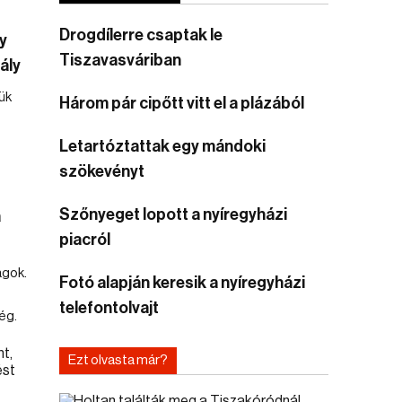
Drogdílerre csaptak le
y
Tiszavasváriban
ály
ük
Három pár cipőtt vitt el a plázából
Letartóztattak egy mándoki
szökevényt
Szőnyeget lopott a nyíregyházi
a
piacról
agok.
Fotó alapján keresik a nyíregyházi
telefontolvajt
ég.
Ezt olvasta már?