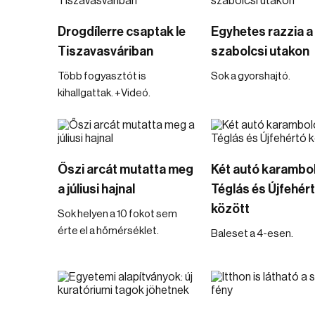
Drogdílerre csaptak le
Egyhetes razzia a
Tiszavasváriban
szabolcsi utakon
Több fogyasztót is
Sok a gyorshajtó.
kihallgattak. +Videó.
Őszi arcát mutatta meg
Két autó karambo
a júliusi hajnal
Téglás és Újfehér
között
Sok helyen a 10 fokot sem
érte el a hőmérséklet.
Baleset a 4-esen.