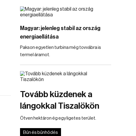
Magyar: jelenleg stabil az ország
energiaellátása
Pakson egyetlen turbina még tovvábra is
termel áramot.
Tovább küzdenek a
lángokkal Tiszalökön
Ötven hektáron ég egy ligetes terület.
Bűn és bűnhődés