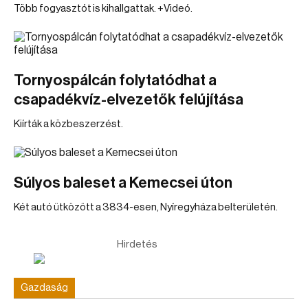
Több fogyasztót is kihallgattak. +Videó.
Tornyospálcán folytatódhat a
csapadékvíz-elvezetők felújítása
Kiírták a közbeszerzést.
Súlyos baleset a Kemecsei úton
Két autó ütközött a 3834-esen, Nyíregyháza belterületén.
Hirdetés
Gazdaság