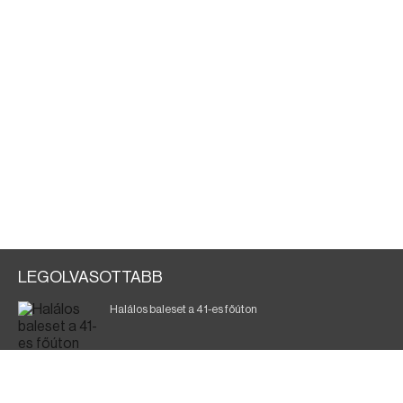
LEGOLVASOTTABB
Halálos baleset a 41-es főúton
Gyász: elhunyt az olaszok legendás labdarúgója