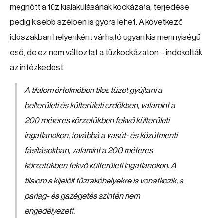
megnőtt a tűz kialakulásának kockázata, terjedése
pedig kisebb szélben is gyors lehet. A következő
időszakban helyenként várható ugyan kis mennyiségű
eső, de ez nem változtat a tűzkockázaton – indokolták
az intézkedést.
A tilalom értelmében tilos tüzet gyújtani a
belterületi és külterületi erdőkben, valamint a
200 méteres körzetükben fekvő külterületi
ingatlanokon, továbbá a vasút- és közútmenti
fásításokban, valamint a 200 méteres
körzetükben fekvő külterületi ingatlanokon. A
tilalom a kijelölt tűzrakóhelyekre is vonatkozik, a
parlag- és gazégetés szintén nem
engedélyezett.