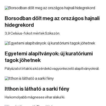
Borsodban dőlt meg az országos hajnali
hidegrekord
3,9 Celsius-fokot mértek Szikszón.
Egyetemi alapítványok: új kuratóriumi
tagok jöhetnek
Pályázatot írtak ki a közérdekű vagyonkezelő alapítványoknál.
Itthon is látható a sarki fény
Ha komolyabb mágneses vihar alakul ki.