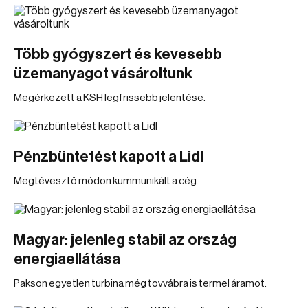
Több gyógyszert és kevesebb
üzemanyagot vásároltunk
Megérkezett a KSH legfrissebb jelentése.
Pénzbüntetést kapott a Lidl
Megtévesztő módon kummunikált a cég.
Magyar: jelenleg stabil az ország
energiaellátása
Pakson egyetlen turbina még tovvábra is termel áramot.