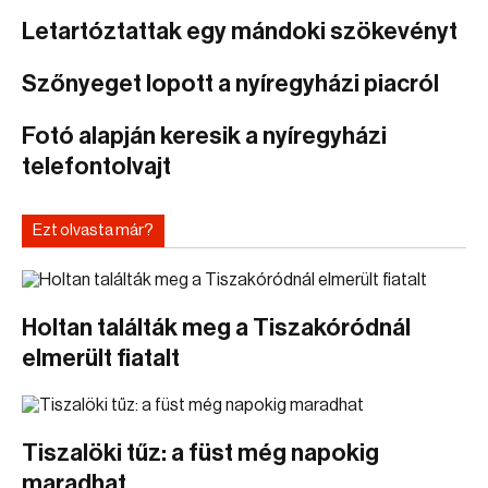
Letartóztattak egy mándoki szökevényt
Szőnyeget lopott a nyíregyházi piacról
Fotó alapján keresik a nyíregyházi
telefontolvajt
Ezt olvasta már?
Holtan találták meg a Tiszakóródnál
elmerült fiatalt
Tiszalöki tűz: a füst még napokig
maradhat