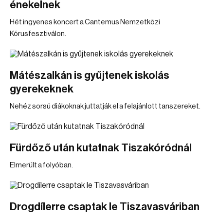
énekelnek
Hét ingyenes koncert a Cantemus Nemzetközi
Kórusfesztiválon.
Mátészalkán is gyűjtenek iskolás
gyerekeknek
Nehéz sorsú diákoknak juttatják el a felajánlott tanszereket.
Fürdőző után kutatnak Tiszakóródnál
Elmerült a folyóban.
Drogdílerre csaptak le Tiszavasváriban