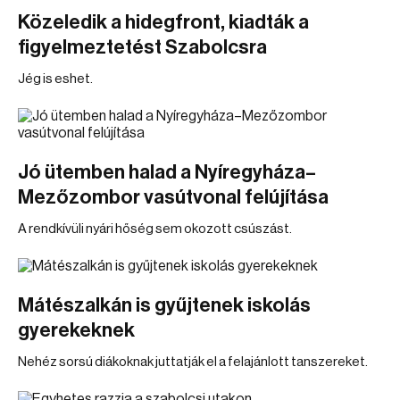
Közeledik a hidegfront, kiadták a
figyelmeztetést Szabolcsra
Jég is eshet.
Jó ütemben halad a Nyíregyháza–
Mezőzombor vasútvonal felújítása
A rendkívüli nyári hőség sem okozott csúszást.
Mátészalkán is gyűjtenek iskolás
gyerekeknek
Nehéz sorsú diákoknak juttatják el a felajánlott tanszereket.