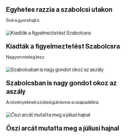
Egyhetes razzia a szabolcsi utakon
Sok a gyorshajtó.
Kiadták a figyelmeztetést Szabolcsra
Nagyon meleg lesz.
Szabolcsban is nagy gondot okoz az
aszály
A növényeknek szükségük lenne a csapadékra.
Őszi arcát mutatta meg a júliusi hajnal