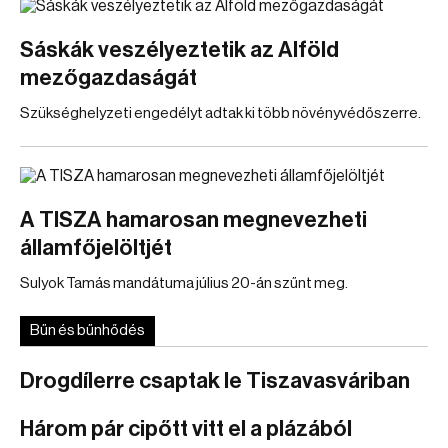
Sáskák veszélyeztetik az Alföld
mezőgazdaságát
Szükséghelyzeti engedélyt adtak ki több növényvédőszerre.
A TISZA hamarosan megnevezheti
államfőjelöltjét
Sulyok Tamás mandátuma július 20-án szűnt meg.
Bűn és bűnhődés
Drogdílerre csaptak le Tiszavasváriban
Három pár cipőtt vitt el a plázából