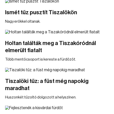
Ismét tűz pusztít Tiszalökön
Nagy erőkkel oltanak.
Holtan találták meg a Tiszakóródnál
elmerült fiatalt
Több mentőcsoport is kereste a fürdőzőt.
Tiszalöki tűz: a füst még napokig
maradhat
Huszonkét tűzoltó dolgozott a helyszínen.