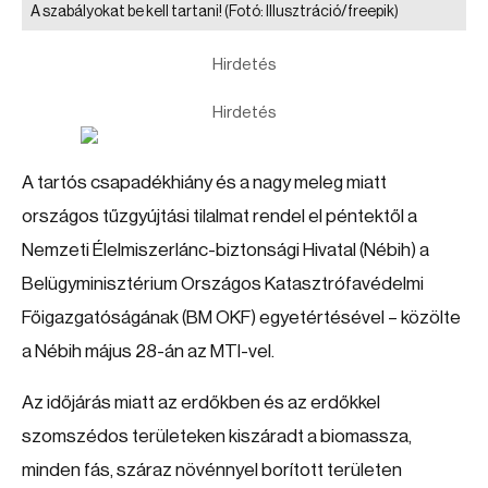
A szabályokat be kell tartani!
(Fotó: Illusztráció/freepik)
Hirdetés
Hirdetés
A tartós csapadékhiány és a nagy meleg miatt
országos tűzgyújtási tilalmat rendel el péntektől a
Nemzeti Élelmiszerlánc-biztonsági Hivatal (Nébih) a
Belügyminisztérium Országos Katasztrófavédelmi
Főigazgatóságának (BM OKF) egyetértésével – közölte
a Nébih május 28-án az MTI-vel.
Az időjárás miatt az erdőkben és az erdőkkel
szomszédos területeken kiszáradt a biomassza,
minden fás, száraz növénnyel borított területen