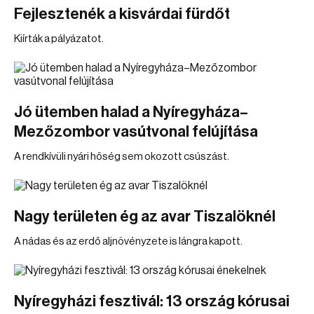
Fejlesztenék a kisvárdai fürdőt
Kiírták a pályázatot.
Jó ütemben halad a Nyíregyháza–
Mezőzombor vasútvonal felújítása
A rendkívüli nyári hőség sem okozott csúszást.
Nagy területen ég az avar Tiszalöknél
A nádas és az erdő aljnövényzete is lángra kapott.
Nyíregyházi fesztivál: 13 ország kórusai