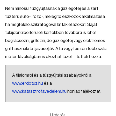
Nem minősül tűzgyújtásnak a gáz égőfej és a zárt
tűzterű sütő-, főző-, melegítő eszközök alkalmazása,
ha megfelelő szikrafogóval látták el azokat. Saját
tulajdonú belterületi kertekben továbbra is lehet
bográcsozni, grillezni, de gáz égőfej vagy elektromos
grill használatát javasolják. A fa vagy faszén több száz
méter távolságban is okozhat tüzet – tették hozzá.
A tilalomról és a tűzgyújtási szabályokról a
www.erdotuz.hu
és a
www.katasztrofavedelem.hu
honlap tájékoztat.
Hirdetés