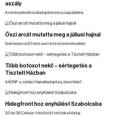
aszály
A növényeknek szükségük lenne a csapadékra.
Őszi arcát mutatta meg a júliusi hajnal
Sok helyen a 10 fokot sem érte el a hőmérséklet.
Több botoxot neki! – sértegetés a
Tisztelt Házban
A KDNP-s Juhász Hajnalka kapta a „beszólást”.
Hidegfront hoz enyhülést Szabolcsba
30 és 36 Celsius-fok között tetőzik a hőség.