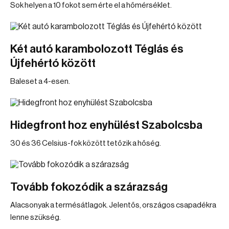
Sok helyen a 10 fokot sem érte el a hőmérséklet.
Két autó karambolozott Téglás és
Újfehértó között
Baleset a 4-esen.
Hidegfront hoz enyhülést Szabolcsba
30 és 36 Celsius-fok között tetőzik a hőség.
Tovább fokozódik a szárazság
Alacsonyak a termésátlagok. Jelentős, országos csapadékra
lenne szükség.