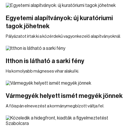
Egyetemi alapítványok: új kuratóriumi
tagok jöhetnek
Pályázatot írtak ki a közérdekű vagyonkezelő alapítványoknál.
Itthon is látható a sarki fény
Ha komolyabb mágneses vihar alakul ki.
Vármegyék helyett ismét megyék jönnek
A főispán elnevezést a kormánymegbízott váltja fel.