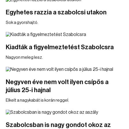
Egyhetes razzia a szabolcsi utakon
Sok a gyorshajtó.
Kiadták a figyelmeztetést Szabolcsra
Nagyon meleg lesz.
Negyven éve nem volt ilyen csípős a
július 25-i hajnal
Elkelt a nagykabát is korán reggel.
Szabolcsban is nagy gondot okoz az