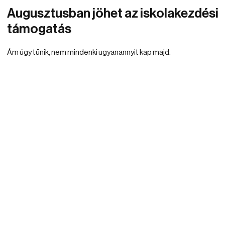
Augusztusban jöhet az iskolakezdési
támogatás
Ám úgy tűnik, nem mindenki ugyanannyit kap majd.