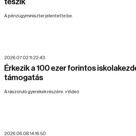
teszik
A pénzügyminiszter jelentette be.
2026.07.02 11:22:43
Érkezik a 100 ezer forintos iskolakezd
támogatás
A rászoruló gyerekek részére. +Videó
2026.06.08 14:16:50