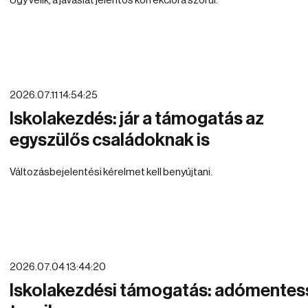
Úgy vélik, a javaslat jelentős korrekcióra szorul.
2026.07.11 14:54:25
Iskolakezdés: jár a támogatás az
egyszülős családoknak is
Változásbejelentési kérelmet kell benyújtani.
2026.07.04 13:44:20
Iskolakezdési támogatás: adómentes