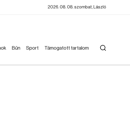
2026. 08. 08. szombat, László
mok
Bűn
Sport
Támogatott tartalom