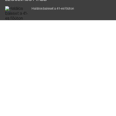
Halálos baleset a 41-es főúton
700 megawattot spóroltak össze a magyarok
Fák égnek Tyukod és Nagyecsed között
Magyar Péter: nemzeti összefogásra van szükség
Fürdőző után kutatnak Tiszakóródnál