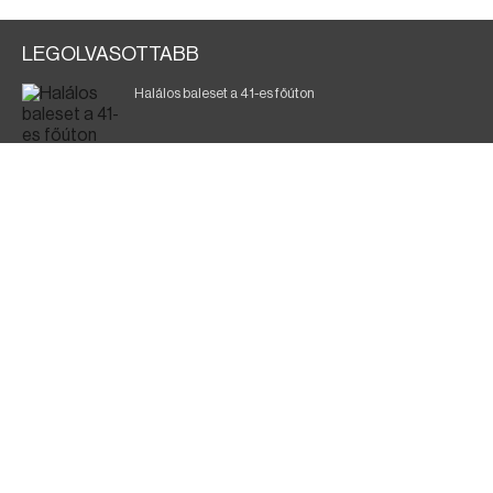
LEGOLVASOTTABB
Halálos baleset a 41-es főúton
700 megawattot spóroltak össze a magyarok
Fák égnek Tyukod és Nagyecsed között
Magyar Péter: nemzeti összefogásra van szükség
Fürdőző után kutatnak Tiszakóródnál