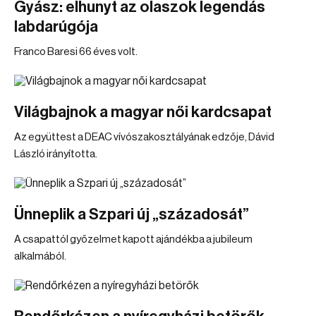
Gyász: elhunyt az olaszok legendás
labdarúgója
Franco Baresi 66 éves volt.
Világbajnok a magyar női kardcsapat
Az együttest a DEAC vívószakosztályának edzője, Dávid
László irányította.
Ünneplik a Szpari új „századosát”
A csapattól győzelmet kapott ajándékba a jubileum
alkalmából.