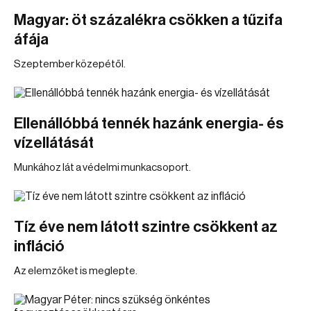
Magyar: öt százalékra csökken a tűzifa
áfája
Szeptember közepétől.
Ellenállóbbá tennék hazánk energia- és
vízellátását
Munkához lát a védelmi munkacsoport.
Tíz éve nem látott szintre csökkent az
infláció
Az elemzőket is meglepte.