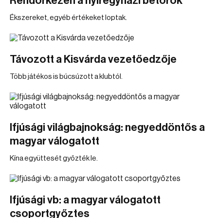
Rendőrkézen a nyíregyházi betörők
Ékszereket, egyéb értékeket loptak.
Távozott a Kisvárda vezetőedzője
Több játékos is búcsúzott a klubtól.
Ifjúsági világbajnokság: negyeddöntős a
magyar válogatott
Kína együttesét győzték le.
Ifjúsági vb: a magyar válogatott
csoportgyőztes