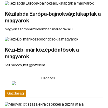
Kézilabda Európa-bajnokság: kikaptak a
magyarok
Nagyon szoros küzdelemben maradtak alul.
Kézi-Eb: már középdöntősök a
magyarok
Két meccs, két győzelem.
Hirdetés
Gazdaság