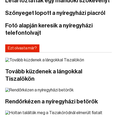
Letartóztattak egy mándoki szökevényt
Szőnyeget lopott a nyíregyházi piacról
Fotó alapján keresik a nyíregyházi
telefontolvajt
Ezt olvasta már?
Tovább küzdenek a lángokkal
Tiszalökön
Rendőrkézen a nyíregyházi betörők