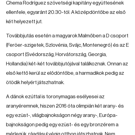
Chema Rodríguez szövetségi kapitány együttesének
ellenfele, egyaránt 20.30-tól. A középdöntőbe az első
két helyezett jut.
Továbbjutás esetén a magyarok Malmőben a D csoport
(Feröer-szigetek, Szlovénia, Svájc, Montenegró) és az E
csoport (Svédország, Horvátország, Georgia,
Hollandia) két-két továbbjutójával találkoznak. Onnan az
első kettő kerül az elődöntőbe, a harmadikok pedig az
ötödik helyért játszhatnak.
A dánok ezúttal is toronymagas esélyesei az
aranyéremnek, hiszen 2016 óta olimpián két arany- és
egy ezüst-, világbajnokságon négy arany-, Európa-
bajnokságon pedig egy ezüst- és egy bronzérem a
mérlegük, ráadásul végig otthon játszhatnak. Nem