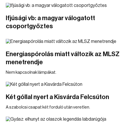
Ifjúsági vb: a magyar válogatott
csoportgyőztes
Energiaspórolás miatt változik az MLSZ
menetrendje
Nem kapcsolnak lámpákat.
Két góllal nyert a Kisvárda Felcsúton
A szabolcsi csapat két forduló után veretlen.