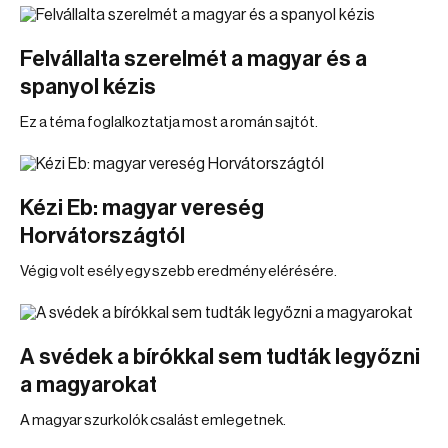
Felvállalta szerelmét a magyar és a
spanyol kézis
Ez a téma foglalkoztatja most a román sajtót.
Kézi Eb: magyar vereség
Horvátországtól
Végig volt esély egy szebb eredmény elérésére.
A svédek a bírókkal sem tudták legyőzni
a magyarokat
A magyar szurkolók csalást emlegetnek.