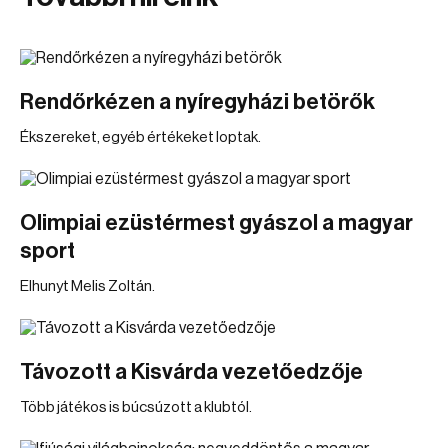
Rendőrkézen a nyíregyházi betörők
Ékszereket, egyéb értékeket loptak.
Olimpiai ezüstérmest gyászol a magyar
sport
Elhunyt Melis Zoltán.
Távozott a Kisvárda vezetőedzője
Több játékos is búcsúzott a klubtól.