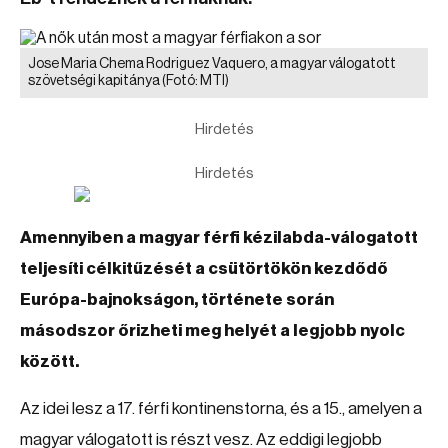
Jose Maria Chema Rodriguez Vaquero, a magyar válogatott
szövetségi kapitánya
(Fotó: MTI)
Hirdetés
Hirdetés
Amennyiben a magyar férfi kézilabda-válogatott
teljesíti célkitűzését a csütörtökön kezdődő
Európa-bajnokságon, története során
másodszor őrizheti meg helyét a legjobb nyolc
között.
Az idei lesz a 17. férfi kontinenstorna, és a 15., amelyen a
magyar válogatott is részt vesz. Az eddigi legjobb