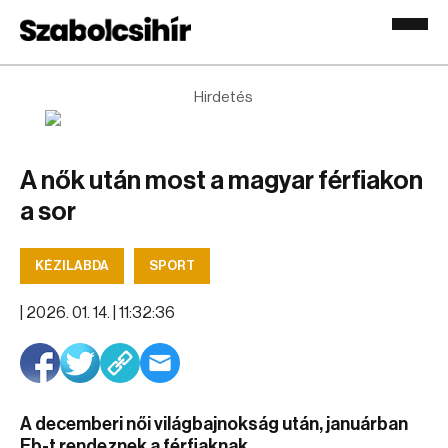
Hirdetés
A nők után most a magyar férfiakon
a sor
KÉZILABDA
SPORT
|
2026. 01. 14. | 11:32:36
A decemberi női világbajnokság után, januárban
Eb-t rendeznek a férfiaknak.