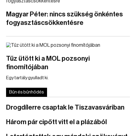
Magyar Péter: nincs szükség önkéntes
fogyasztáscsökkentésre
Tűz ütött ki a MOL pozsonyi
finomítójában
Egy tartály gyulladt ki.
Bűn és bűnhődés
Drogdílerre csaptak le Tiszavasváriban
Három pár cipőtt vitt el a plázából