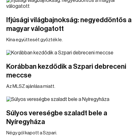
Ifjúsági világbajnokság: negyeddöntős a
magyar válogatott
Kína együttesét győzték le.
Korábban kezdődik a Szpari debreceni
meccse
Az MLSZ ajánlása miatt.
Súlyos vereségbe szaladt bele a
Nyíregyháza
Négy gól kapott a Szpari.