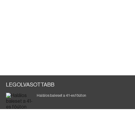
LEGOLVASOTTABB
Halálos baleset a 41-es főúton
Magyar Péter: ülésezett a Kormányzati Védelmi
Munkacsoport