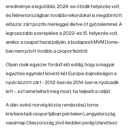
eredménye a legutóbbi, 2024-es ötödik helyezés volt,
és Németországban további rekordokat is megdöntött:
először zárt pozitív mérleggel, illetve öt győzelemmel. A
legrosszabb szereplése a 2022-es 15. helyezés volt,
amikor a csapat hazai pályán, a budapesti MVM Dome-
ban nem jutott tovább a csoportkörből.
Olyan csak egyszer fordult elő eddig, hogy a magyar
együttes egymást követő két Európa-bajnokságon a
nyolc között zárt - 2012-ben és 2014-ben is nyolcadik
lett -, ezt ismételheti meg most, ha teljesíti a célját.
A dán-svéd-norvég közös rendezésű torna
kristianstadi csoportjában pénteken Lengyelország,
vasárnap Olaszország, jövő kedden pedig Izland lesz