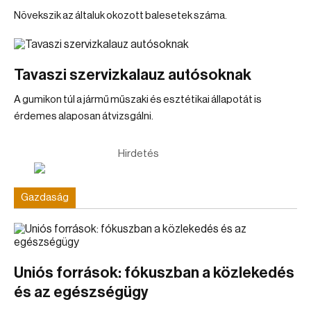
Növekszik az általuk okozott balesetek száma.
Tavaszi szervizkalauz autósoknak
A gumikon túl a jármű műszaki és esztétikai állapotát is
érdemes alaposan átvizsgálni.
Hirdetés
Gazdaság
Uniós források: fókuszban a közlekedés
és az egészségügy