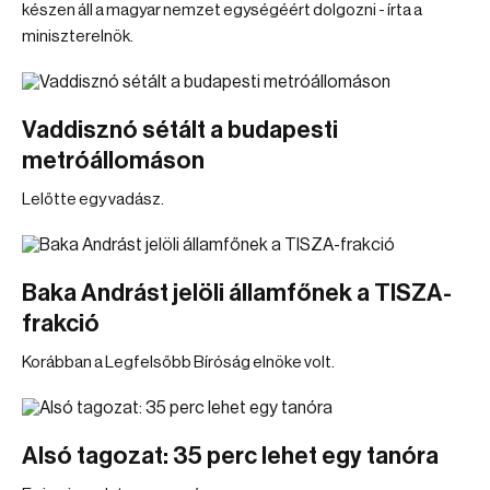
készen áll a magyar nemzet egységéért dolgozni - írta a
miniszterelnök.
Vaddisznó sétált a budapesti
metróállomáson
Lelőtte egy vadász.
Baka Andrást jelöli államfőnek a TISZA-
frakció
Korábban a Legfelsőbb Bíróság elnöke volt.
Alsó tagozat: 35 perc lehet egy tanóra