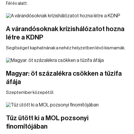
Fél év alatt.
A várandósoknak krízishálózatot hozna
létre a KDNP
Segítséget kaphatnának a nehéz helyzetben lévő kismamák.
Magyar: öt százalékra csökken a tűzifa
áfája
Szeptember közepétől.
Tűz ütött ki a MOL pozsonyi
finomítójában