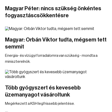
Magyar Péter: nincs szükség önkéntes
fogyasztáscsökkentésre
Magyar: Orbán Viktor tudta, mégsem tett
semmit
Energia- és vízügyi forradalomra van szükség - mondta a
miniszterelnök.
Több gyógyszert és kevesebb
üzemanyagot vásároltunk
Megérkezett a KSH legfrissebb jelentése.