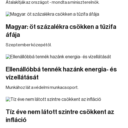
Átalakítják az országot - mondta a miniszterelnök.
Magyar: öt százalékra csökken a tűzifa
áfája
Szeptember közepétől.
Ellenállóbbá tennék hazánk energia- és
vízellátását
Munkához lát a védelmi munkacsoport.
Tíz éve nem látott szintre csökkent az
infláció