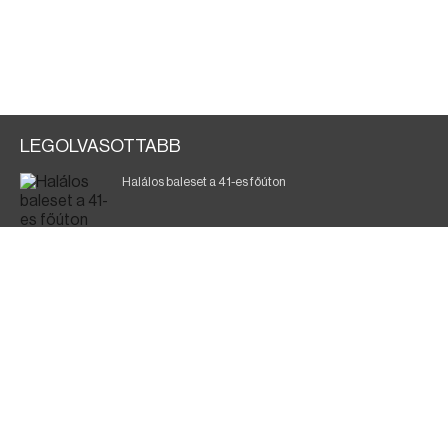
LEGOLVASOTTABB
Halálos baleset a 41-es főúton
700 megawattot spóroltak össze a magyarok
Fák égnek Tyukod és Nagyecsed között
Magyar Péter: nemzeti összefogásra van szükség