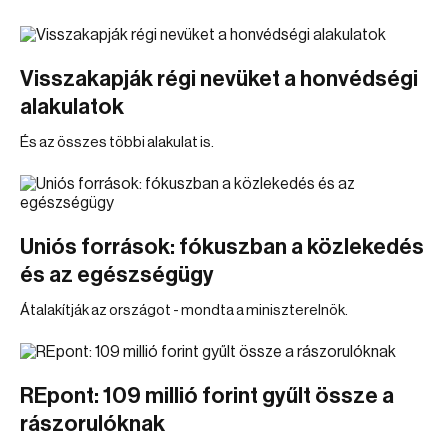
Visszakapják régi nevüket a honvédségi
alakulatok
És az összes többi alakulat is.
Uniós források: fókuszban a közlekedés
és az egészségügy
Átalakítják az országot - mondta a miniszterelnök.
REpont: 109 millió forint gyűlt össze a
rászorulóknak