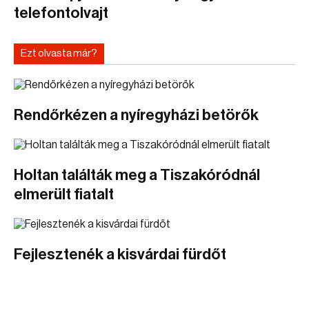
telefontolvajt
Ezt olvasta már?
Rendőrkézen a nyíregyházi betörők
Holtan találták meg a Tiszakóródnál
elmerült fiatalt
Fejlesztenék a kisvárdai fürdőt