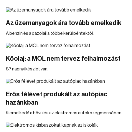
Az üzemanyagok ára tovább emelkedik
A benzin és a gázolaj is többe kerül péntektől.
Kőolaj: a MOL nem tervez felhalmozást
87 napnyi készlet van.
Erős félévet produkált az autópiac
hazánkban
Kiemelkedő a bővülés az elektromos autók szegmensében.