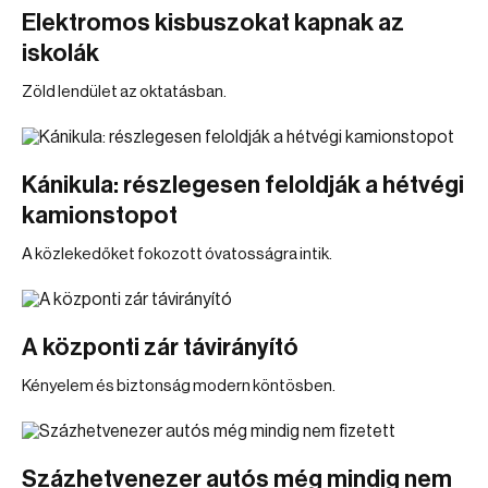
Elektromos kisbuszokat kapnak az
iskolák
Zöld lendület az oktatásban.
Kánikula: részlegesen feloldják a hétvégi
kamionstopot
A közlekedőket fokozott óvatosságra intik.
A központi zár távirányító
Kényelem és biztonság modern köntösben.
Százhetvenezer autós még mindig nem