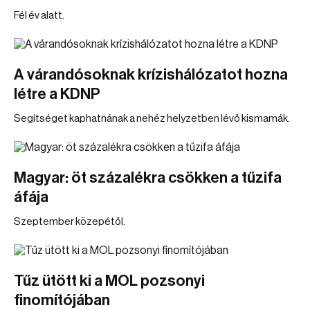
Fél év alatt.
A várandósoknak krízishálózatot hozna
létre a KDNP
Segítséget kaphatnának a nehéz helyzetben lévő kismamák.
Magyar: öt százalékra csökken a tűzifa
áfája
Szeptember közepétől.
Tűz ütött ki a MOL pozsonyi
finomítójában