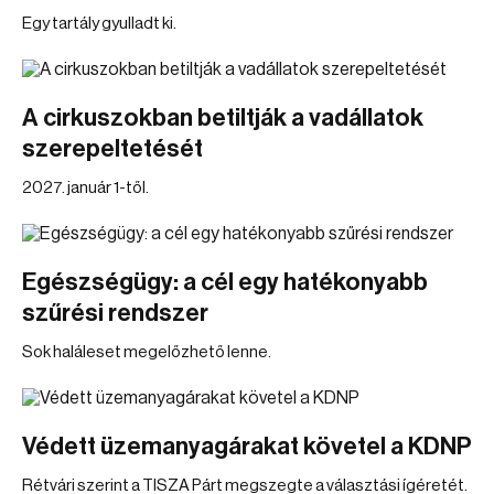
Egy tartály gyulladt ki.
A cirkuszokban betiltják a vadállatok
szerepeltetését
2027. január 1-től.
Egészségügy: a cél egy hatékonyabb
szűrési rendszer
Sok haláleset megelőzhető lenne.
Védett üzemanyagárakat követel a KDNP
Rétvári szerint a TISZA Párt megszegte a választási ígéretét.