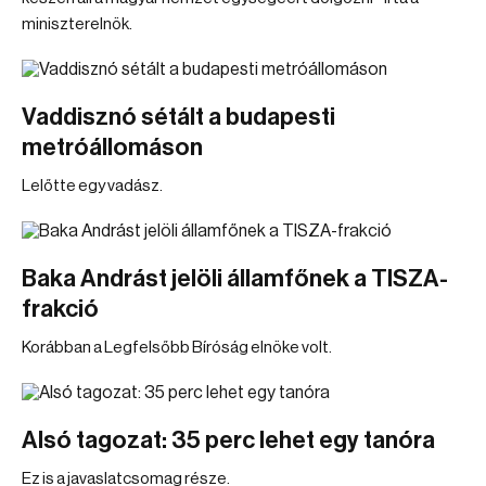
miniszterelnök.
Vaddisznó sétált a budapesti
metróállomáson
Lelőtte egy vadász.
Baka Andrást jelöli államfőnek a TISZA-
frakció
Korábban a Legfelsőbb Bíróság elnöke volt.
Alsó tagozat: 35 perc lehet egy tanóra
Ez is a javaslatcsomag része.