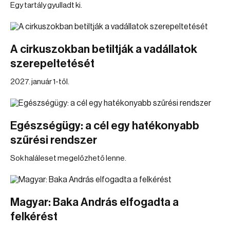
Egy tartály gyulladt ki.
A cirkuszokban betiltják a vadállatok
szerepeltetését
2027. január 1-től.
Egészségügy: a cél egy hatékonyabb
szűrési rendszer
Sok haláleset megelőzhető lenne.
Magyar: Baka András elfogadta a
felkérést