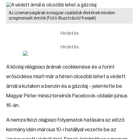
Az üzemanyagárak a magyar családok életének minden
szegmensét érintik
(Fotó: Illusztráció/freepik)
Hirdetés
Hirdetés
A kőolaj világpiaci árának csökkenése és a forint
erősödése miatt már a héten olcsóbb lehet a védett
árnál a kutakon a benzin és a gázolaj – jelentette be
Magyar Péter miniszterelnök Facebook-oldalán június
16-án.
A nemzetközi olajpiaci folyamatok hatására az előző
kormány idén március 10-i hatállyal vezette be az