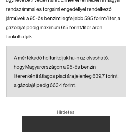
úgynevezett védett árat. Ennek értelmében a magyar
rendszámmal és forgalmi engedéllyel rendelkező
járművek a 95-ös benzint legfeljebb 595 forint/liter, a
gázolajat pedig maximum 615 forint/liter áron
tankolhatják.
A mértékadó holtankoljak.hu-n az olvasható,
hogy Magyarországon a 95-ös benzin
literenkénti átlagos piaci ára jelenleg 639,7 forint,
a gázolajé pedig 663,4 forint.
Hirdetés