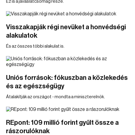
Ez is a javaslatcsomag része.
Visszakapják régi nevüket a honvédségi
alakulatok
És az összes többi alakulat is.
Uniós források: fókuszban a közlekedés
és az egészségügy
Átalakítják az országot - mondta a miniszterelnök.
REpont: 109 millió forint gyűlt össze a
rászorulóknak