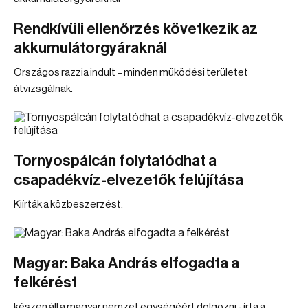
Rendkívüli ellenőrzés következik az
akkumulátorgyáraknál
Országos razzia indult – minden működési területet
átvizsgálnak.
Tornyospálcán folytatódhat a
csapadékvíz-elvezetők felújítása
Kiírták a közbeszerzést.
Magyar: Baka András elfogadta a
felkérést
készen áll a magyar nemzet egységéért dolgozni - írta a