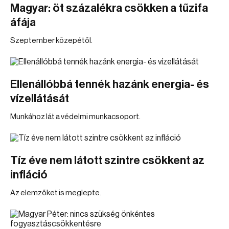
Magyar: öt százalékra csökken a tűzifa
áfája
Szeptember közepétől.
Ellenállóbbá tennék hazánk energia- és
vízellátását
Munkához lát a védelmi munkacsoport.
Tíz éve nem látott szintre csökkent az
infláció
Az elemzőket is meglepte.