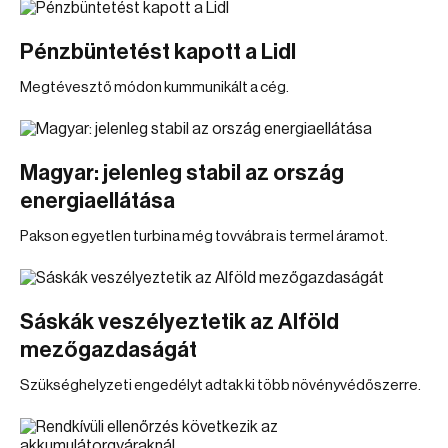
Pénzbüntetést kapott a Lidl
Megtévesztő módon kummunikált a cég.
Magyar: jelenleg stabil az ország
energiaellátása
Pakson egyetlen turbina még tovvábra is termel áramot.
Sáskák veszélyeztetik az Alföld
mezőgazdaságát
Szükséghelyzeti engedélyt adtak ki több növényvédőszerre.