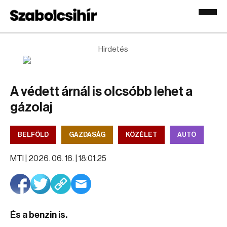
Hirdetés
A védett árnál is olcsóbb lehet a
gázolaj
BELFÖLD
GAZDASÁG
KÖZÉLET
AUTÓ
MTI |
2026. 06. 16. | 18:01:25
És a benzin is.