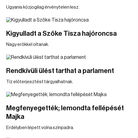
Ugyanis közjogilag érvénytelen lesz.
Kigyulladt a Szőke Tisza hajóroncsa
Nagy erőkkel oltanak.
Rendkívüli ülést tarthat a parlament
Tíz előterjesztést tárgyalhatnak.
Megfenyegették; lemondta fellépését
Majka
Erdélyben lépett volna színpadra.