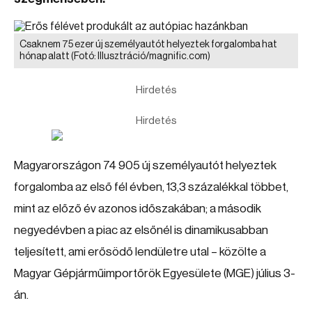
Csaknem 75 ezer új személyautót helyeztek forgalomba hat
hónap alatt
(Fotó: Illusztráció/magnific.com)
Hirdetés
Hirdetés
Magyarországon 74 905 új személyautót helyeztek
forgalomba az első fél évben, 13,3 százalékkal többet,
mint az előző év azonos időszakában; a második
negyedévben a piac az elsőnél is dinamikusabban
teljesített, ami erősödő lendületre utal – közölte a
Magyar Gépjárműimportőrök Egyesülete (MGE) július 3-
án.