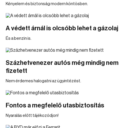
Kényelem és biztonság modern köntösben.
A védett árnál is olcsóbb lehet a gázolaj
És a benzin is.
Százhetvenezer autós még mindig nem
fizetett
Nem érdemes halogatni az ügyintézést.
Fontos a megfelelő utasbiztosítás
Nyaralás előtt tájékozódjon!