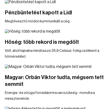
Pénzbüntetést kapott a Lidl
Megtévesztő módon kummunikált a cég.
Hőség: több rekord is megdőlt
Volt, ahol hajnalra mindössze 26,8 Celsius-fokig csökkent a
hőmérséklet.
Magyar: Orbán Viktor tudta, mégsem tett
semmit
Energia- és vízügyi forradalomra van szükség - mondta a
miniszterelnök.