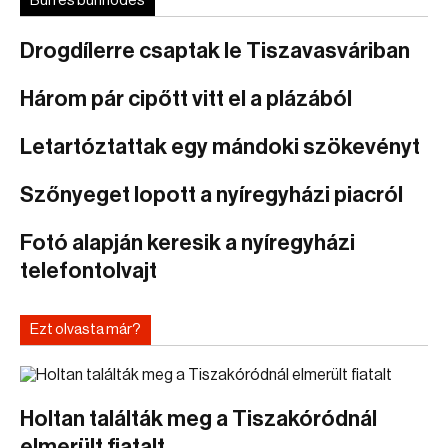
Bűn és bűnhődés
Drogdílerre csaptak le Tiszavasváriban
Három pár cipőtt vitt el a plázából
Letartóztattak egy mándoki szökevényt
Szőnyeget lopott a nyíregyházi piacról
Fotó alapján keresik a nyíregyházi
telefontolvajt
Ezt olvasta már?
Holtan találták meg a Tiszakóródnál
elmerült fiatalt