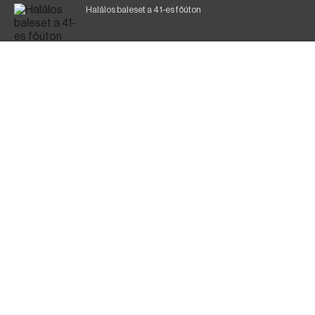
Halálos baleset a 41-es főúton
Gyász: elhunyt az olaszok legendás labdarúgója
Magyar Péter: ülésezett a Kormányzati Védelmi
Munkacsoport
Fák égnek Tyukod és Nagyecsed között
Fürdőző után kutatnak Tiszakóródnál