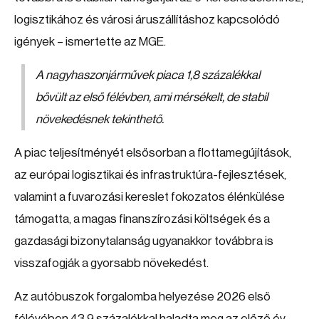
logisztikához és városi áruszállításhoz kapcsolódó
igények – ismertette az MGE.
A nagyhaszonjárművek piaca 1,8 százalékkal
bővült az első félévben, ami mérsékelt, de stabil
növekedésnek tekinthető.
A piac teljesítményét elsősorban a flottamegújítások,
az európai logisztikai és infrastruktúra-fejlesztések,
valamint a fuvarozási kereslet fokozatos élénkülése
támogatta, a magas finanszírozási költségek és a
gazdasági bizonytalanság ugyanakkor továbbra is
visszafogják a gyorsabb növekedést.
Az autóbuszok forgalomba helyezése 2026 első
félévében 43,9 százalékkal haladta meg az előző év