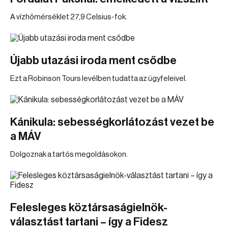
A vízhőmérséklet 27,9 Celsius-fok.
Újabb utazási iroda ment csődbe
Ezt a Robinson Tours levélben tudatta az ügyfeleivel.
Kánikula: sebességkorlátozást vezet be
a MÁV
Dolgoznak a tartós megoldásokon.
Felesleges köztársaságielnök-
választást tartani – így a Fidesz