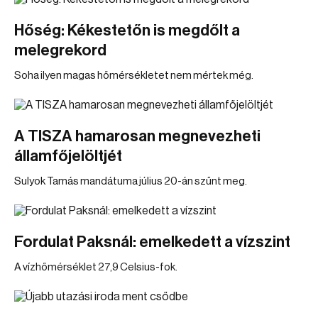
Hőség: Kékestetőn is megdőlt a
melegrekord
Soha ilyen magas hőmérsékletet nem mértek még.
A TISZA hamarosan megnevezheti
államfőjelöltjét
Sulyok Tamás mandátuma július 20-án szűnt meg.
Fordulat Paksnál: emelkedett a vízszint
A vízhőmérséklet 27,9 Celsius-fok.