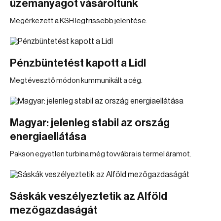
üzemanyagot vásároltunk
Megérkezett a KSH legfrissebb jelentése.
Pénzbüntetést kapott a Lidl
Megtévesztő módon kummunikált a cég.
Magyar: jelenleg stabil az ország
energiaellátása
Pakson egyetlen turbina még tovvábra is termel áramot.
Sáskák veszélyeztetik az Alföld
mezőgazdaságát