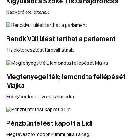
Kigyulladt a Szőke Tisza hajóroncsa
Nagy erőkkel oltanak.
Rendkívüli ülést tarthat a parlament
Tíz előterjesztést tárgyalhatnak.
Megfenyegették; lemondta fellépését
Majka
Erdélyben lépett volna színpadra.
Pénzbüntetést kapott a Lidl
Megtévesztő módon kummunikált a cég.