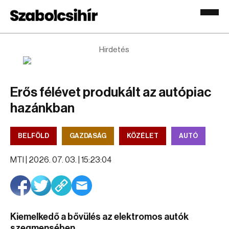
Hirdetés
Erős félévet produkált az autópiac
hazánkban
BELFÖLD
GAZDASÁG
KÖZÉLET
AUTÓ
MTI |
2026. 07. 03. | 15:23:04
Kiemelkedő a bővülés az elektromos autók
szegmensében.