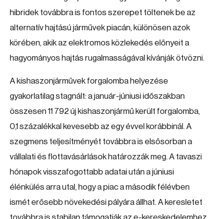
hibridek továbbra is fontos szerepet töltenek be az
alternatív hajtású járművek piacán, különösen azok
körében, akik az elektromos közlekedés előnyeit a
hagyományos hajtás rugalmasságával kívánják ötvözni.
A kishaszonjárművek forgalomba helyezése
gyakorlatilag stagnált: a január-júniusi időszakban
összesen 11 792 új kishaszonjármű került forgalomba,
0,1 százalékkal kevesebb az egy évvel korábbinál. A
szegmens teljesítményét továbbra is elsősorban a
vállalati és flottavásárlások határozzák meg. A tavaszi
hónapok visszafogottabb adatai után a júniusi
élénkülés arra utal, hogy a piac a második félévben
ismét erősebb növekedési pályára állhat. A keresletet
továbbra is stabilan támogatják az e-kereskedelemhez,