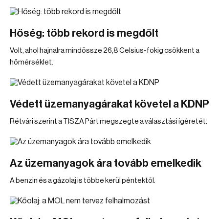
Hőség: több rekord is megdőlt
Volt, ahol hajnalra mindössze 26,8 Celsius-fokig csökkent a
hőmérséklet.
Védett üzemanyagárakat követel a KDNP
Rétvári szerint a TISZA Párt megszegte a választási ígéretét.
Az üzemanyagok ára tovább emelkedik
A benzin és a gázolaj is többe kerül péntektől.