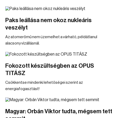
Paks leállása nem okoz nukleáris
veszélyt
Az atomerőmű nem üzemelhet a várható, példátlanul
alacsony vízállásnál.
Fokozott készültségben az OPUS
TITÁSZ
Csökkentse mindenki lehetőségei szerint az
energiafogasztást!
Magyar: Orbán Viktor tudta, mégsem tett