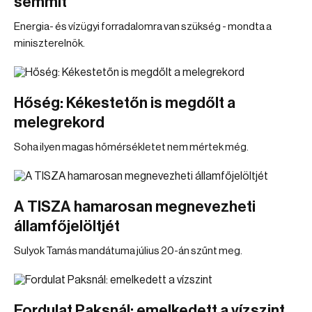
semmit
Energia- és vízügyi forradalomra van szükség - mondta a
miniszterelnök.
Hőség: Kékestetőn is megdőlt a
melegrekord
Soha ilyen magas hőmérsékletet nem mértek még.
A TISZA hamarosan megnevezheti
államfőjelöltjét
Sulyok Tamás mandátuma július 20-án szűnt meg.
Fordulat Paksnál: emelkedett a vízszint