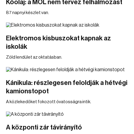
Kőolaj: a MOL nem tervez felhalmozást
87 napnyi készlet van.
Elektromos kisbuszokat kapnak az
iskolák
Zöld lendület az oktatásban.
Kánikula: részlegesen feloldják a hétvégi
kamionstopot
A közlekedőket fokozott óvatosságra intik.
A központi zár távirányító