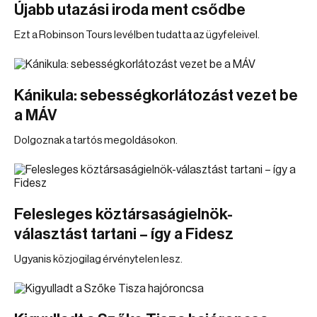
Újabb utazási iroda ment csődbe
Ezt a Robinson Tours levélben tudatta az ügyfeleivel.
Kánikula: sebességkorlátozást vezet be
a MÁV
Dolgoznak a tartós megoldásokon.
Felesleges köztársaságielnök-
választást tartani – így a Fidesz
Ugyanis közjogilag érvénytelen lesz.