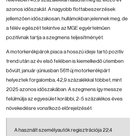
azonos időszakát. A nagyobb flottabeszerzések
jellemzően időszakosan, hullámokban jelennek meg, de
a félév egészét tekintve az MGE egyértelműen
pozitívnak tartja a szegmens teljesítményét.
A motorkerékpárok piaca a hosszú ideje tartó pozitív
trend után az év első felében is kiemelkedő ütemben
bővült, január-júniusban 5611 új motorkerékpárt
helyeztek forgalomba, 42,9 százalékkal többet, mint
2025 azonos időszakában. A szegmens így messze
felülmúlja az egyesület korábbi, 2-5 százalékos éves
növekedésre vonatkozó előrejelzését.
A használt személyautók regisztrációja 22,4