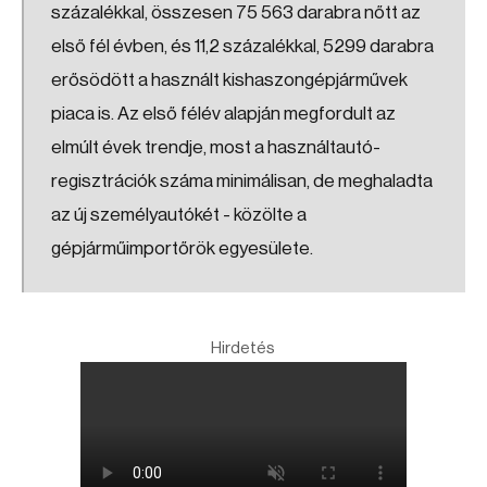
százalékkal, összesen 75 563 darabra nőtt az
első fél évben, és 11,2 százalékkal, 5299 darabra
erősödött a használt kishaszongépjárművek
piaca is. Az első félév alapján megfordult az
elmúlt évek trendje, most a használtautó-
regisztrációk száma minimálisan, de meghaladta
az új személyautókét - közölte a
gépjárműimportőrök egyesülete.
Hirdetés