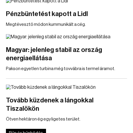
Pénzbüntetést kapott a Lidl
Megtévesztő módon kummunikált a cég.
Magyar: jelenleg stabil az ország
energiaellátása
Pakson egyetlen turbina még tovvábra is termel áramot.
Tovább küzdenek a lángokkal
Tiszalökön
Ötven hektáron ég egy ligetes terület.