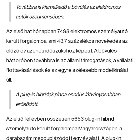
Továbbra is kiemelkedő a bővülés az elektromos
autók szegmensében.
Az első hat hónapban 7498 elektromos személyautó
került forgalomba, ami 43,7 százalékos növekedés az
előző év azonos időszakához képest. A bővülés
hátterében továbbra is az állami támogatások, a vállalati
flottavásárlások és az egyre szélesebb modellkínálat
áll.
A plug-in hibridek piaca ennél is látványosabban
erősödött.
Az első fél évben összesen 5653 plug-in hibrid
személyautó került forgalomba Magyarországon, a
darabszám megduplázódott egy év alatt. A plug-in