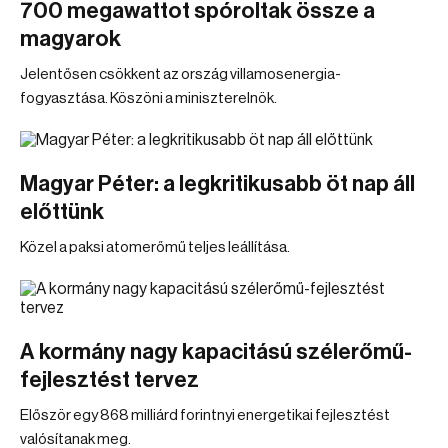
700 megawattot spóroltak össze a
magyarok
Jelentősen csökkent az ország villamosenergia-
fogyasztása. Köszöni a miniszterelnök.
Magyar Péter: a legkritikusabb öt nap áll
előttünk
Közel a paksi atomerőmű teljes leállítása.
A kormány nagy kapacitású szélerőmű-
fejlesztést tervez
Először egy 868 milliárd forintnyi energetikai fejlesztést
valósítanak meg.