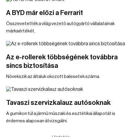
A BYD már előzi a Ferrarit
Összevetették a világ vezető autógyártó vállalatainak
márkaértékét.
Az e-rollerek többségének továbbra
sincs biztosítása
Növekszik az általuk okozott balesetek száma.
Tavaszi szervizkalauz autósoknak
A gumikon túl a jármű műszaki és esztétikai állapotát is
érdemes alaposan átvizsgálni.