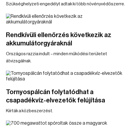
Szükséghelyzeti engedélyt adtak ki több növényvédőszerre.
Rendkívüli ellenőrzés következik az
akkumulátorgyáraknál
Országos razzia indult – minden működési területet
átvizsgálnak.
Tornyospálcán folytatódhat a
csapadékvíz-elvezetők felújítása
Kiírták a közbeszerzést.