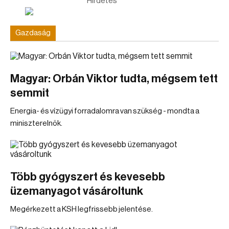
Hirdetés
Gazdaság
Magyar: Orbán Viktor tudta, mégsem tett
semmit
Energia- és vízügyi forradalomra van szükség - mondta a
miniszterelnök.
Több gyógyszert és kevesebb
üzemanyagot vásároltunk
Megérkezett a KSH legfrissebb jelentése.