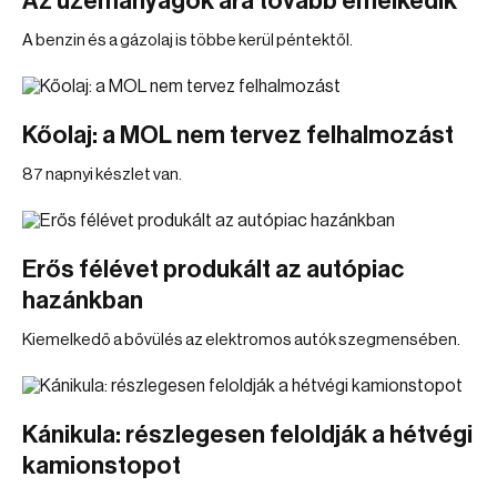
Az üzemanyagok ára tovább emelkedik
A benzin és a gázolaj is többe kerül péntektől.
Kőolaj: a MOL nem tervez felhalmozást
87 napnyi készlet van.
Erős félévet produkált az autópiac
hazánkban
Kiemelkedő a bővülés az elektromos autók szegmensében.
Kánikula: részlegesen feloldják a hétvégi
kamionstopot