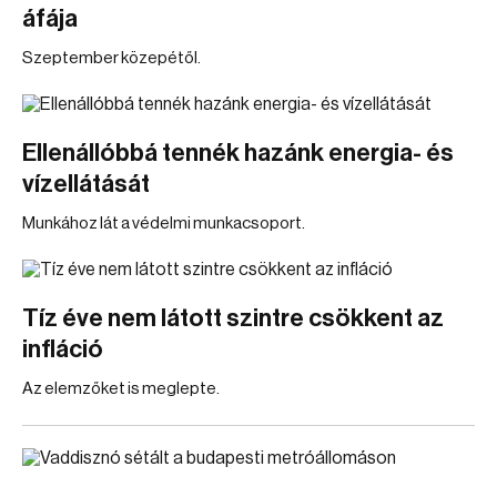
áfája
Szeptember közepétől.
Ellenállóbbá tennék hazánk energia- és
vízellátását
Munkához lát a védelmi munkacsoport.
Tíz éve nem látott szintre csökkent az
infláció
Az elemzőket is meglepte.