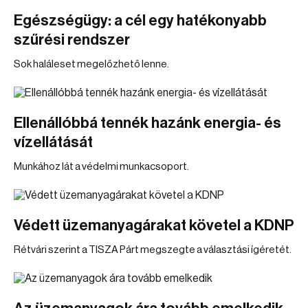
Egészségügy: a cél egy hatékonyabb
szűrési rendszer
Sok haláleset megelőzhető lenne.
Ellenállóbbá tennék hazánk energia- és
vízellátását
Munkához lát a védelmi munkacsoport.
Védett üzemanyagárakat követel a KDNP
Rétvári szerint a TISZA Párt megszegte a választási ígéretét.