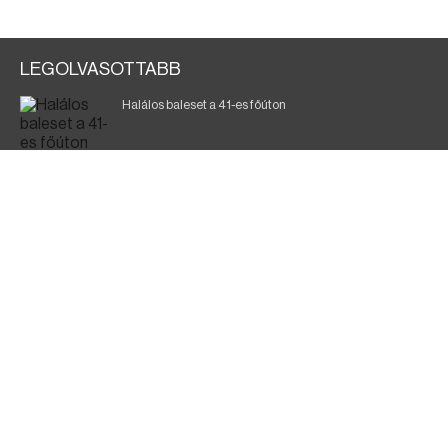
LEGOLVASOTTABB
Halálos baleset a 41-es főúton
700 megawattot spóroltak össze a magyarok
Fák égnek Tyukod és Nagyecsed között
Magyar Péter: nemzeti összefogásra van szükség