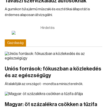
Tavaszi szervizkalauz autósoknak
A gumikon túl a jármű műszaki és esztétikai állapotát is
érdemes alaposan átvizsgálni.
Hirdetés
Gazdaság
Uniós források: fókuszban a közlekedés
és az egészségügy
Átalakítják az országot - mondta a miniszterelnök.
Magyar: öt százalékra csökken a tűzifa