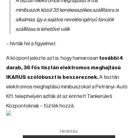
A tisztán elektromos meghajtású 9 fős
minibuszok közül 35 kerekesszékes szállításra is
alkalmas, így a sajátos nevelési igényű tanulók
szállítása is lehetővé válik
– hívták fel a figyelmet.
A központ jelezte azt is, hogy hamarosan
további 4
darab, 36 fős tisztán elektromos meghajtású
IKARUS szólóbuszt is beszereznek.
A tisztán
elektromos meghajtású minibuszokat a Petrányi-Autó
Kft. telephelyén adták át az érintett Tankerületi
Központoknak – fűzték hozzá.
Hirdetés