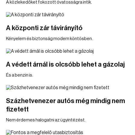
A közlekedőket fokozott óvatosságra intik.
A központi zár távirányító
Kényelem és biztonság modern köntösben.
A védett árnál is olcsóbb lehet a gázolaj
És a benzin is.
Százhetvenezer autós még mindig nem
fizetett
Nem érdemes halogatni az ügyintézést.