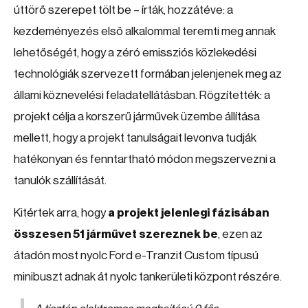
úttörő szerepet tölt be – írták, hozzátéve: a
kezdeményezés első alkalommal teremti meg annak
lehetőségét, hogy a zéró emissziós közlekedési
technológiák szervezett formában jelenjenek meg az
állami köznevelési feladatellátásban. Rögzítették: a
projekt célja a korszerű járművek üzembe állítása
mellett, hogy a projekt tanulságait levonva tudják
hatékonyan és fenntartható módon megszervezni a
tanulók szállítását.
Kitértek arra, hogy
a projekt jelenlegi fázisában
összesen 51 járművet szereznek be
, ezen az
átadón most nyolc Ford e-Tranzit Custom típusú
minibuszt adnak át nyolc tankerületi központ részére.