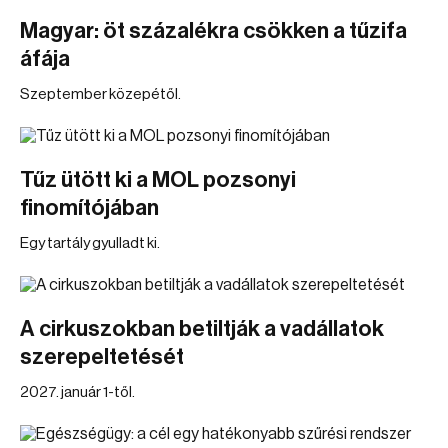
Magyar: öt százalékra csökken a tűzifa
áfája
Szeptember közepétől.
Tűz ütött ki a MOL pozsonyi
finomítójában
Egy tartály gyulladt ki.
A cirkuszokban betiltják a vadállatok
szerepeltetését
2027. január 1-től.