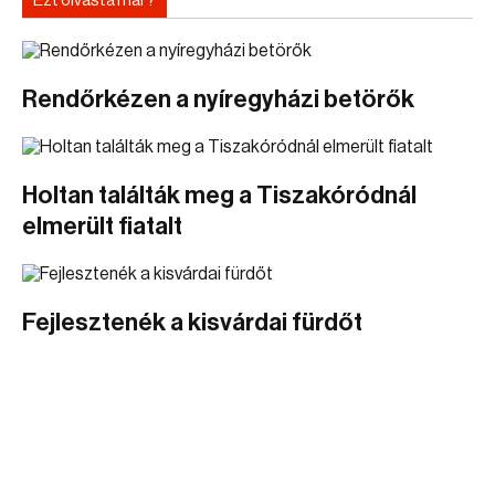
Ezt olvasta már?
Rendőrkézen a nyíregyházi betörők
Holtan találták meg a Tiszakóródnál
elmerült fiatalt
Fejlesztenék a kisvárdai fürdőt