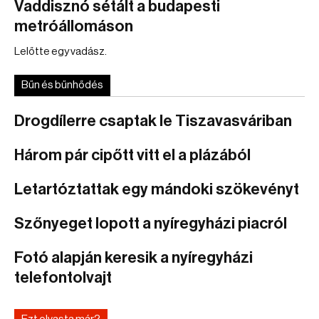
Vaddisznó sétált a budapesti
metróállomáson
Lelőtte egy vadász.
Bűn és bűnhődés
Drogdílerre csaptak le Tiszavasváriban
Három pár cipőtt vitt el a plázából
Letartóztattak egy mándoki szökevényt
Szőnyeget lopott a nyíregyházi piacról
Fotó alapján keresik a nyíregyházi
telefontolvajt