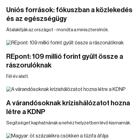
Uniós források: fókuszban a közlekedés
és az egészségügy
Átalakítják az országot - mondta a miniszterelnök.
REpont: 109 millió forint gyűlt össze a
rászorulóknak
Fél év alatt.
A várandósoknak krízishálózatot hozna
létre a KDNP
Segítséget kaphatnának a nehéz helyzetben lévő kismamák.