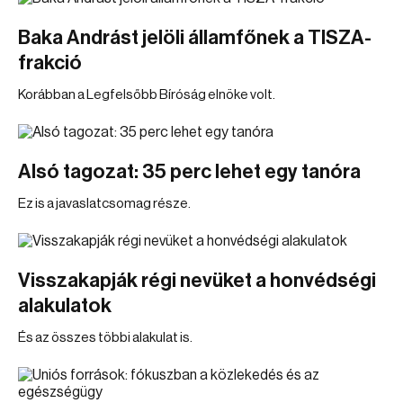
Baka Andrást jelöli államfőnek a TISZA-
frakció
Korábban a Legfelsőbb Bíróság elnöke volt.
Alsó tagozat: 35 perc lehet egy tanóra
Ez is a javaslatcsomag része.
Visszakapják régi nevüket a honvédségi
alakulatok
És az összes többi alakulat is.