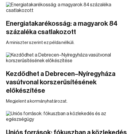
Energiatakarékosság: a magyarok 84
százaléka csatlakozott
A miniszter szerint ez példa nélküli.
Kezdődhet a Debrecen–Nyíregyháza
vasútvonal korszerűsítésének
előkészítése
Megjelent a kormányhatározat.
Uniós források: fókuszban a közlekedés