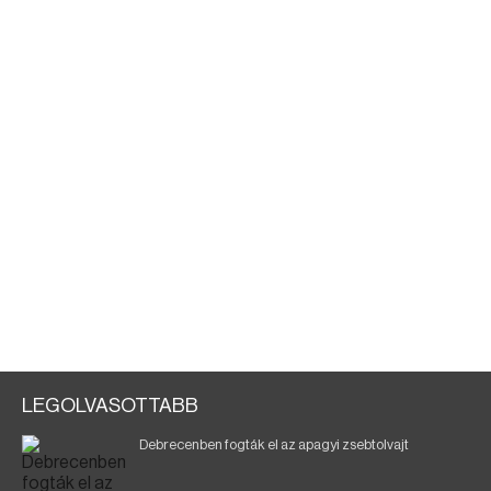
LEGOLVASOTTABB
Debrecenben fogták el az apagyi zsebtolvajt