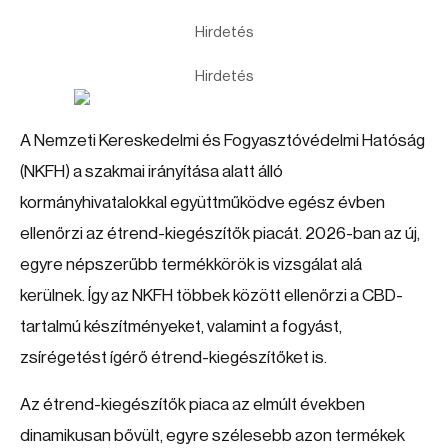
Hirdetés
Hirdetés
A Nemzeti Kereskedelmi és Fogyasztóvédelmi Hatóság
(NKFH) a szakmai irányítása alatt álló
kormányhivatalokkal együttműködve egész évben
ellenőrzi az étrend-kiegészítők piacát. 2026-ban az új,
egyre népszerűbb termékkörök is vizsgálat alá
kerülnek. Így az NKFH többek között ellenőrzi a CBD-
tartalmú készítményeket, valamint a fogyást,
zsírégetést ígérő étrend-kiegészítőket is.
Az étrend-kiegészítők piaca az elmúlt években
dinamikusan bővült, egyre szélesebb azon termékek