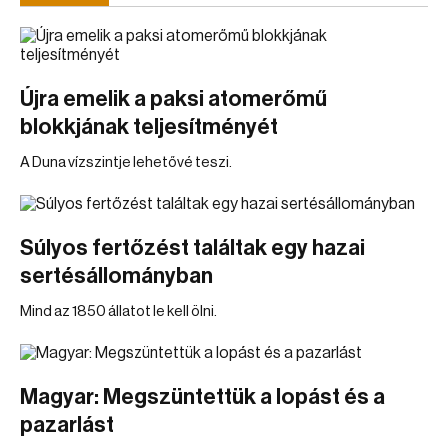
Újra emelik a paksi atomerőmű
blokkjának teljesítményét
A Duna vízszintje lehetővé teszi.
Súlyos fertőzést találtak egy hazai
sertésállományban
Mind az 1850 állatot le kell ölni.
Magyar: Megszüntettük a lopást és a
pazarlást