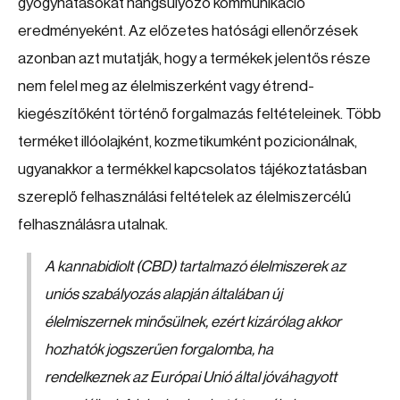
gyógyhatásokat hangsúlyozó kommunikáció
eredményeként. Az előzetes hatósági ellenőrzések
azonban azt mutatják, hogy a termékek jelentős része
nem felel meg az élelmiszerként vagy étrend-
kiegészítőként történő forgalmazás feltételeinek. Több
terméket illóolajként, kozmetikumként pozicionálnak,
ugyanakkor a termékkel kapcsolatos tájékoztatásban
szereplő felhasználási feltételek az élelmiszercélú
felhasználásra utalnak.
A kannabidiolt (CBD) tartalmazó élelmiszerek az
uniós szabályozás alapján általában új
élelmiszernek minősülnek, ezért kizárólag akkor
hozhatók jogszerűen forgalomba, ha
rendelkeznek az Európai Unió által jóváhagyott