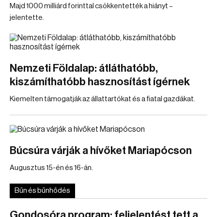
Majd 1000 milliárd forinttal csökkentették a hiányt –
jelentette.
Nemzeti Földalap: átláthatóbb,
kiszámíthatóbb hasznosítást ígérnek
Kiemelten támogatják az állattartókat és a fiatal gazdákat.
Búcsúra várják a hívőket Mariapócson
Augusztus 15-én és 16-án.
Bűn és bűnhődés
Gondosóra program: feljelentést tett a