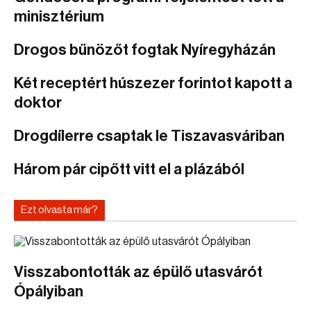
minisztérium
Drogos bűnözőt fogtak Nyíregyházán
Két receptért húszezer forintot kapott a
doktor
Drogdílerre csaptak le Tiszavasváriban
Három pár cipőtt vitt el a plázából
Ezt olvasta már?
Visszabontották az épülő utasvárót
Ópályiban