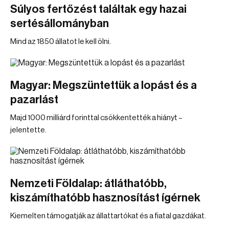
Súlyos fertőzést találtak egy hazai
sertésállományban
Mind az 1850 állatot le kell ölni.
Magyar: Megszüntettük a lopást és a
pazarlást
Majd 1000 milliárd forinttal csökkentették a hiányt –
jelentette.
Nemzeti Földalap: átláthatóbb,
kiszámíthatóbb hasznosítást ígérnek
Kiemelten támogatják az állattartókat és a fiatal gazdákat.