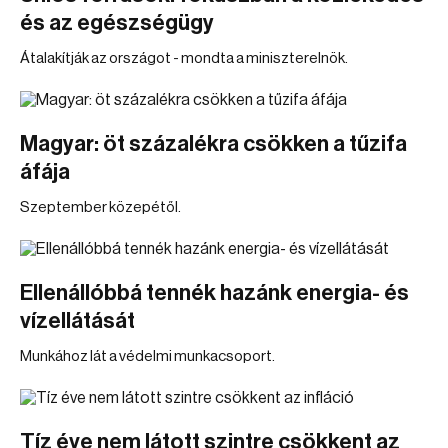
és az egészségügy
Átalakítják az országot - mondta a miniszterelnök.
Magyar: öt százalékra csökken a tűzifa
áfája
Szeptember közepétől.
Ellenállóbbá tennék hazánk energia- és
vízellátását
Munkához lát a védelmi munkacsoport.
Tíz éve nem látott szintre csökkent az