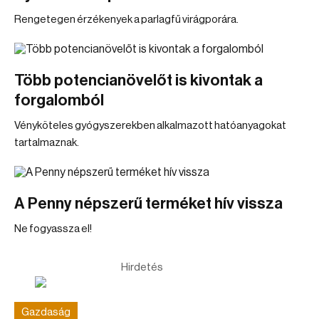
Rengetegen érzékenyek a parlagfű virágporára.
Több potencianövelőt is kivontak a
forgalomból
Vényköteles gyógyszerekben alkalmazott hatóanyagokat
tartalmaznak.
A Penny népszerű terméket hív vissza
Ne fogyassza el!
Hirdetés
Gazdaság