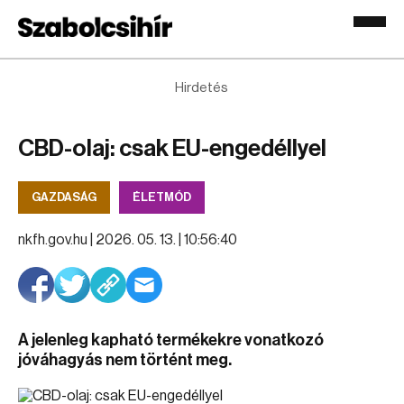
Hirdetés
CBD-olaj: csak EU-engedéllyel
GAZDASÁG
ÉLETMÓD
nkfh.gov.hu |
2026. 05. 13. | 10:56:40
A jelenleg kapható termékekre vonatkozó
jóváhagyás nem történt meg.