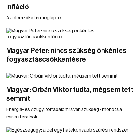
infláció
Az elemzőket is meglepte.
Magyar Péter: nincs szükség önkéntes
fogyasztáscsökkentésre
Magyar: Orbán Viktor tudta, mégsem tett
semmit
Energia- és vízügyi forradalomra van szükség - mondta a
miniszterelnök.