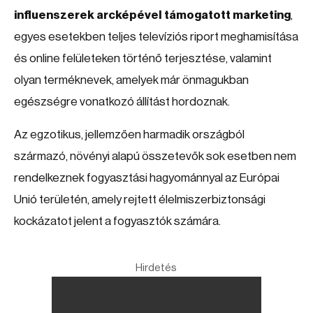
influenszerek arcképével támogatott marketing
,
egyes esetekben teljes televíziós riport meghamisítása
és online felületeken történő terjesztése, valamint
olyan terméknevek, amelyek már önmagukban
egészségre vonatkozó állítást hordoznak.
Az egzotikus, jellemzően harmadik országból
származó, növényi alapú összetevők sok esetben nem
rendelkeznek fogyasztási hagyománnyal az Európai
Unió területén, amely rejtett élelmiszerbiztonsági
kockázatot jelent a fogyasztók számára.
Hirdetés