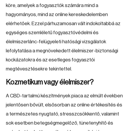
köre, amelyek a fogyasztók számára mind a
hagyományos, mind az online kereskedelemben
elérhetőek. Ezzel párhuzamosan vált indokoltabbá az
egységes szemléletű fogyasztóvédelmi és
élelmiszerlánc-felügyeleti hatósági vizsgálatok
lefolytatása a megnövekedett élelmiszer-biztonsági
kockázatokra és az esetleges fogyasztói
megtévesztésekre tekintettel.
Kozmetikum vagy élelmiszer?
A CBD-tartalmú készítmények piaca az elmúlt években
jelentősen bővült, elsősorban az online értékesítés és
a természetes nyugtató, stresszcsökkentő, valamint
sok esetben betegségmegelőző, tünetenyhítő és