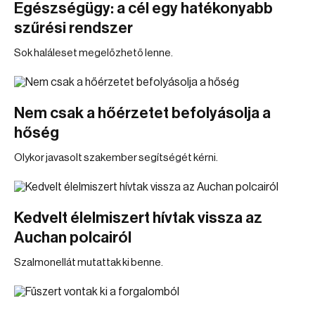
Egészségügy: a cél egy hatékonyabb
szűrési rendszer
Sok haláleset megelőzhető lenne.
Nem csak a hőérzetet befolyásolja a
hőség
Olykor javasolt szakember segítségét kérni.
Kedvelt élelmiszert hívtak vissza az
Auchan polcairól
Szalmonellát mutattak ki benne.