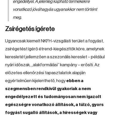
engedéllyel. A jelenleg kapható termékekre
vonatkozó jóváhagyás ugyanakkor nem történt
meg.
Zsírégetés ígérete
Ugyancsak kiemelt NKFH-vizsgálati terület a fogyást,
zsírégetést ígérő étrend-kiegészítők köre, amelynek
keresletét jellemzően a szezonális kereslet – például
nyári időszak, „alakformálási” kampány – erősíti. Az
előzetes ellenőrzési tapasztalatok alapján
egyértelműen kijelenthető, hogy
ebben a
szegmensben rendkívül gyakoriak a nem
engedélyezett és tudományosan nem igazolt
egészségre vonatkozó állítások, a túlzó, gyors
fogyást sugalló állítások, a hírességek vagy