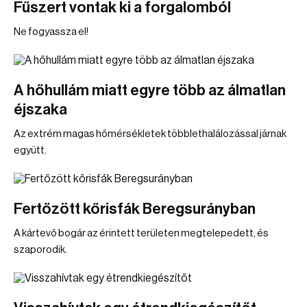
Fűszert vontak ki a forgalomból
Ne fogyassza el!
A hőhullám miatt egyre több az álmatlan
éjszaka
Az extrém magas hőmérsékletek többlethalálozással járnak
együtt.
Fertőzött kőrisfák Beregsurányban
A kártevő bogár az érintett területen megtelepedett, és
szaporodik.