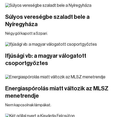
Súlyos vereségbe szaladt bele a
Nyíregyháza
Négy gól kapott a Szpari.
Ifjúsági vb: a magyar válogatott
csoportgyőztes
Energiaspórolás miatt változik az MLSZ
menetrendje
Nem kapcsolnak lámpákat.