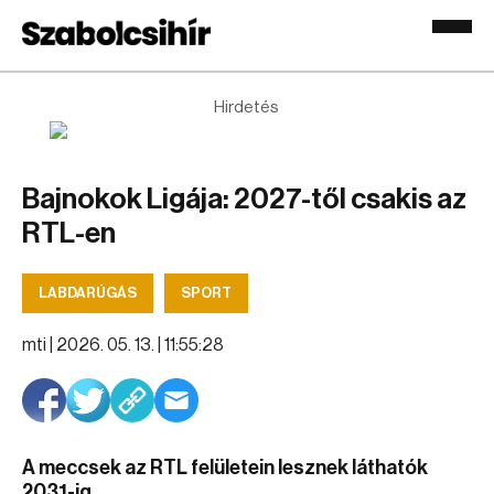
Hirdetés
Bajnokok Ligája: 2027-től csakis az
RTL-en
LABDARÚGÁS
SPORT
mti |
2026. 05. 13. | 11:55:28
A meccsek az RTL felületein lesznek láthatók
2031-ig.