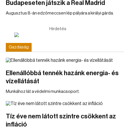
Budapeseten játszik a Real Madrid
Augusztus 8-án edzőmeccsen lép pályára a királyi gárda.
Hirdetés
Gazdaság
Ellenállóbbá tennék hazánk energia- és
vízellátását
Munkához lát a védelmi munkacsoport.
Tíz éve nem látott szintre csökkent az
infláció