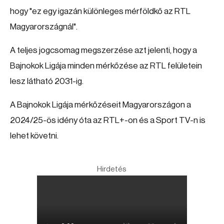
hogy "ez egy igazán különleges mérföldkő az RTL
Magyarországnál".
A teljes jogcsomag megszerzése azt jelenti, hogy a
Bajnokok Ligája minden mérkőzése az RTL felületein
lesz látható 2031-ig.
A Bajnokok Ligája mérkőzéseit Magyarországon a
2024/25-ös idény óta az RTL+-on és a Sport TV-n is
lehet követni.
Hirdetés