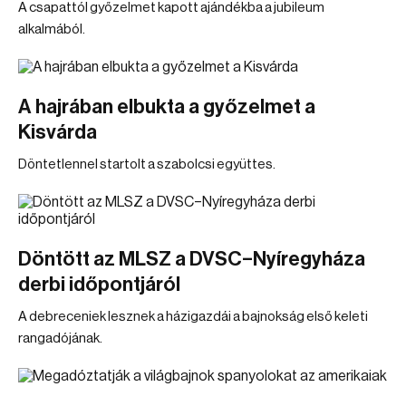
A csapattól győzelmet kapott ajándékba a jubileum
alkalmából.
A hajrában elbukta a győzelmet a
Kisvárda
Döntetlennel startolt a szabolcsi együttes.
Döntött az MLSZ a DVSC–Nyíregyháza
derbi időpontjáról
A debreceniek lesznek a házigazdái a bajnokság első keleti
rangadójának.