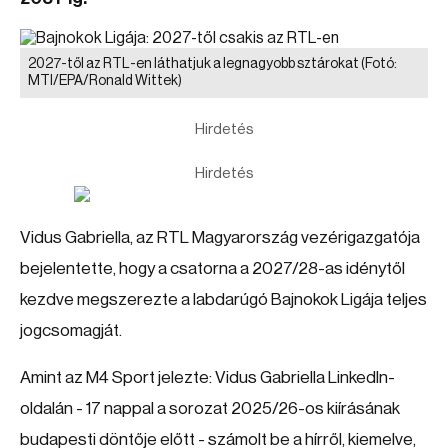
2027-től az RTL-en láthatjuk a legnagyobb sztárokat
(Fotó:
MTI/EPA/Ronald Wittek)
Hirdetés
Hirdetés
Vidus Gabriella, az RTL Magyarország vezérigazgatója
bejelentette, hogy a csatorna a 2027/28-as idénytől
kezdve megszerezte a labdarúgó Bajnokok Ligája teljes
jogcsomagját.
Amint az M4 Sport jelezte: Vidus Gabriella LinkedIn-
oldalán - 17 nappal a sorozat 2025/26-os kiírásának
budapesti döntője előtt - számolt be a hírről, kiemelve,