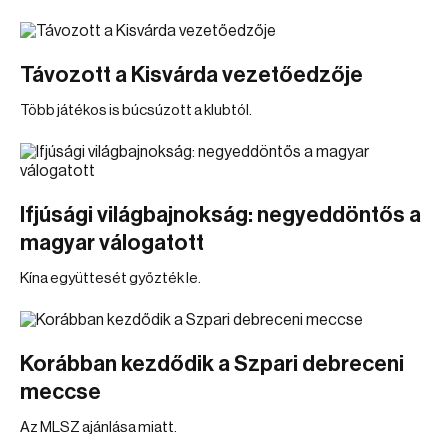
Távozott a Kisvárda vezetőedzője
Több játékos is búcsúzott a klubtól.
Ifjúsági világbajnokság: negyeddöntős a
magyar válogatott
Kína együttesét győzték le.
Korábban kezdődik a Szpari debreceni
meccse
Az MLSZ ajánlása miatt.