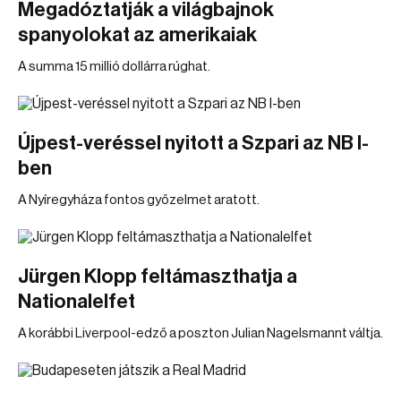
Megadóztatják a világbajnok
spanyolokat az amerikaiak
A summa 15 millió dollárra rúghat.
Újpest-veréssel nyitott a Szpari az NB I-
ben
A Nyíregyháza fontos győzelmet aratott.
Jürgen Klopp feltámaszthatja a
Nationalelfet
A korábbi Liverpool-edző a poszton Julian Nagelsmannt váltja.