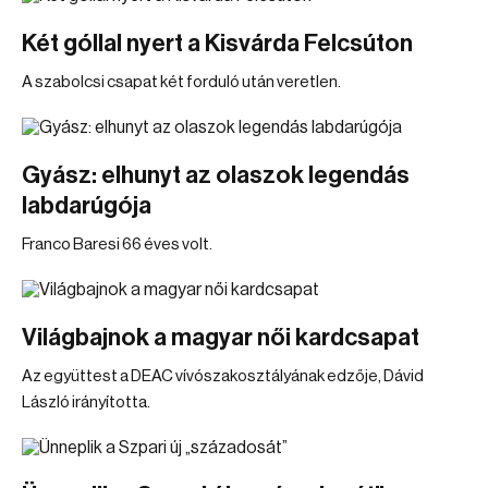
Két góllal nyert a Kisvárda Felcsúton
A szabolcsi csapat két forduló után veretlen.
Gyász: elhunyt az olaszok legendás
labdarúgója
Franco Baresi 66 éves volt.
Világbajnok a magyar női kardcsapat
Az együttest a DEAC vívószakosztályának edzője, Dávid
László irányította.