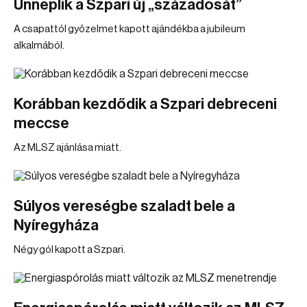
Ünneplik a Szpari új „századosát”
A csapattól győzelmet kapott ajándékba a jubileum
alkalmából.
Korábban kezdődik a Szpari debreceni
meccse
Az MLSZ ajánlása miatt.
Súlyos vereségbe szaladt bele a
Nyíregyháza
Négy gól kapott a Szpari.