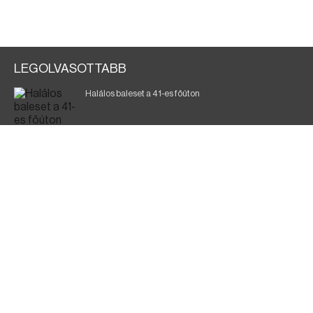
LEGOLVASOTTABB
Halálos baleset a 41-es főúton
Magyar Péter: ülésezett a Kormányzati Védelmi
Munkacsoport
A vasúti teherszállítást korlátozzák
Fák égnek Tyukod és Nagyecsed között