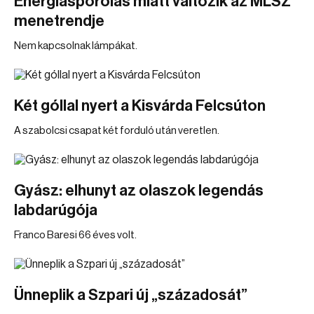
Energiaspórolás miatt változik az MLSZ
menetrendje
Nem kapcsolnak lámpákat.
Két góllal nyert a Kisvárda Felcsúton
A szabolcsi csapat két forduló után veretlen.
Gyász: elhunyt az olaszok legendás
labdarúgója
Franco Baresi 66 éves volt.
Ünneplik a Szpari új „századosát”