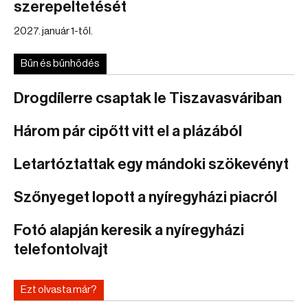
szerepeltetését
2027. január 1-től.
Bűn és bűnhődés
Drogdílerre csaptak le Tiszavasváriban
Három pár cipőtt vitt el a plázából
Letartóztattak egy mándoki szökevényt
Szőnyeget lopott a nyíregyházi piacról
Fotó alapján keresik a nyíregyházi
telefontolvajt
Ezt olvasta már?